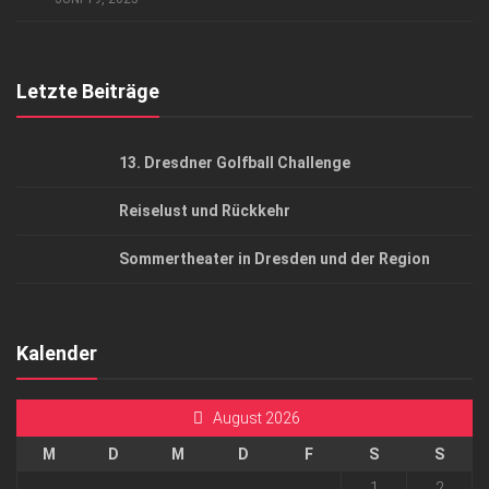
Top Gesundheitsforum Dresden / Ostsachsen
Mediadaten
Letzte Beiträge
13. Dresdner Golfball Challenge
Reiselust und Rückkehr
Sommertheater in Dresden und der Region
Kalender
August 2026
M
D
M
D
F
S
S
1
2