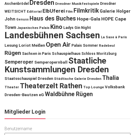
Dresden
Aschenbrödel
Dresdner Musikfestspiele
Dresdner
Filmkritik
ElbUferei
Galerie Holger
WEITSICHT
Editorial
Film
Haus des Buches
John
Hope-Gala
HOPE Cape
Genuss
Kino
Town
Ladys Gin Night
Japanisches Palais
Landesbühnen Sachsen
La Saxe à Paris
Open Air
Lesung
Loriot
Meißen
Palais Sommer
Radebeul
Rügen
Schauspielhaus
Sachsen in Paris
Schloss Moritzburg
Staatliche
Semperoper
Semperopernball
Kunstsammlungen Dresden
Thalia
Staatsschauspiel Dresden
Städtische Galerie Dresden
Theaterzelt Rathen
Volksbank
Theater
Top Lounge
Waldbühne Rügen
Dresden-Bautzen eG
Mitglieder Login
Benutzername