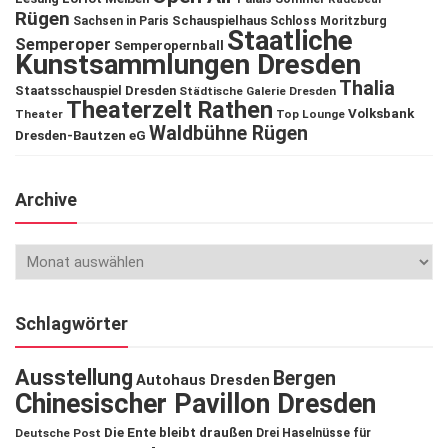
Rügen
Schauspielhaus
Sachsen in Paris
Schloss Moritzburg
Staatliche
Semperoper
Semperopernball
Kunstsammlungen Dresden
Thalia
Staatsschauspiel Dresden
Städtische Galerie Dresden
Theaterzelt Rathen
Volksbank
Theater
Top Lounge
Waldbühne Rügen
Dresden-Bautzen eG
Archive
Schlagwörter
Ausstellung
Bergen
Autohaus Dresden
Chinesischer Pavillon Dresden
Die Ente bleibt draußen
Deutsche Post
Drei Haselnüsse für