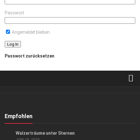
Passwort
Angemeldet bleiben
Passwort zurücksetzen
Verkaufsstellen
Abonnement
Kontakt, Impressum
Empfohlen
Datenschutzerklärung
EVENTS
/
KUNST & KULTUR
Walzerträume unter Sternen
AGB
JUNI 19, 2025