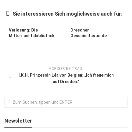
Kunst & Kultur
Sie interessieren Sich möglichweise auch für:
Lifestyle
Ausflug & Reise
Verlosung: Die
Dresdner
Mitternachtsbibliothek
Geschichtsstunde
Podcast
Top Branchen
SACHSEN IN PARIS
VORIGER BEITRAG:
I.K.H. Prinzessin Léa von Belgien: „Ich freue mich
auf Dresden.”
Newsletter