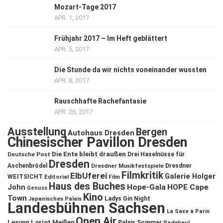
Mozart-Tage 2017
APR. 1, 2017
Frühjahr 2017 – Im Heft geblättert
APR. 5, 2017
Die Stunde da wir nichts voneinander wussten
APR. 8, 2017
Rauschhafte Rachefantasie
APR. 26, 2017
Ausstellung
Bergen
Autohaus Dresden
Chinesischer Pavillon Dresden
Die Ente bleibt draußen
Deutsche Post
Drei Haselnüsse für
Dresden
Aschenbrödel
Dresdner Musikfestspiele
Dresdner
Filmkritik
ElbUferei
Galerie Holger
WEITSICHT
Editorial
Film
Haus des Buches
John
Hope-Gala
HOPE Cape
Genuss
Kino
Town
Ladys Gin Night
Japanisches Palais
Landesbühnen Sachsen
La Saxe à Paris
Open Air
Lesung
Loriot
Meißen
Palais Sommer
Radebeul