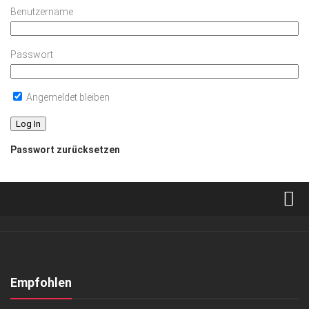
Benutzername
Passwort
Angemeldet bleiben
Passwort zurücksetzen
Verkaufsstellen
Abonnement
Kontakt, Impressum
Empfohlen
Datenschutzerklärung
ANZEIGE
/
GESCHÄFT
/
LIFESTYLE