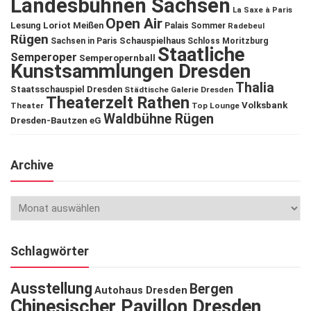
Landesbühnen Sachsen
La Saxe à Paris
Open Air
Lesung
Loriot
Meißen
Palais Sommer
Radebeul
Rügen
Schauspielhaus
Sachsen in Paris
Schloss Moritzburg
Staatliche
Semperoper
Semperopernball
Kunstsammlungen Dresden
Thalia
Staatsschauspiel Dresden
Städtische Galerie Dresden
Theaterzelt Rathen
Volksbank
Theater
Top Lounge
Waldbühne Rügen
Dresden-Bautzen eG
Archive
Schlagwörter
Ausstellung
Bergen
Autohaus Dresden
Chinesischer Pavillon Dresden