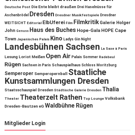
Die Ente bleibt draußen
Deutsche Post
Drei Haselnüsse für
Dresden
Aschenbrödel
Dresdner Musikfestspiele
Dresdner
Filmkritik
ElbUferei
Galerie Holger
WEITSICHT
Editorial
Film
Haus des Buches
John
Hope-Gala
HOPE Cape
Genuss
Kino
Town
Ladys Gin Night
Japanisches Palais
Landesbühnen Sachsen
La Saxe à Paris
Open Air
Lesung
Loriot
Meißen
Palais Sommer
Radebeul
Rügen
Schauspielhaus
Sachsen in Paris
Schloss Moritzburg
Staatliche
Semperoper
Semperopernball
Kunstsammlungen Dresden
Thalia
Staatsschauspiel Dresden
Städtische Galerie Dresden
Theaterzelt Rathen
Volksbank
Theater
Top Lounge
Waldbühne Rügen
Dresden-Bautzen eG
Mitglieder Login