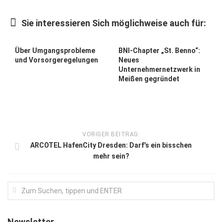
Kunst & Kultur
Sie interessieren Sich möglichweise auch für:
Lifestyle
Ausflug & Reise
Über Umgangsprobleme
BNI-Chapter „St. Benno“:
und Vorsorgeregelungen
Neues
Podcast
Unternehmernetzwerk in
Meißen gegründet
Top Branchen
SACHSEN IN PARIS
VORIGER BEITRAG:
ARCOTEL HafenCity Dresden: Darf’s ein bisschen
mehr sein?
Newsletter