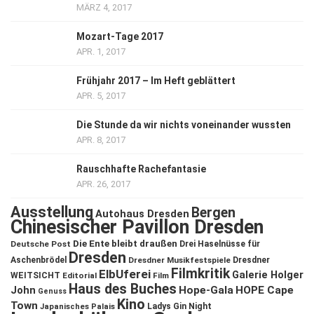
MÄRZ 4, 2017
Mozart-Tage 2017
APR. 1, 2017
Frühjahr 2017 – Im Heft geblättert
APR. 5, 2017
Die Stunde da wir nichts voneinander wussten
APR. 8, 2017
Rauschhafte Rachefantasie
APR. 26, 2017
Ausstellung
Bergen
Autohaus Dresden
Chinesischer Pavillon Dresden
Die Ente bleibt draußen
Deutsche Post
Drei Haselnüsse für
Dresden
Aschenbrödel
Dresdner Musikfestspiele
Dresdner
Filmkritik
ElbUferei
Galerie Holger
WEITSICHT
Editorial
Film
Haus des Buches
John
Hope-Gala
HOPE Cape
Genuss
Kino
Town
Ladys Gin Night
Japanisches Palais