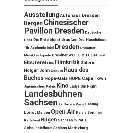
Ausstellung
Autohaus Dresden
Chinesischer
Bergen
Pavillon Dresden
Deutsche
Die Ente bleibt draußen
Post
Drei Haselnüsse
Dresden
für Aschenbrödel
Dresdner
Musikfestspiele
Dresdner WEITSICHT
Editorial
Filmkritik
ElbUferei
Galerie
Film
Haus des
Holger John
Genuss
Buches
Hope-Gala
HOPE Cape Town
Kino
Ladys Gin Night
Japanisches Palais
Landesbühnen
Sachsen
Lesung
La Saxe à Paris
Open Air
Loriot
Meißen
Palais Sommer
Rügen
Sachsen in Paris
Radebeul
Schauspielhaus
Schloss Moritzburg