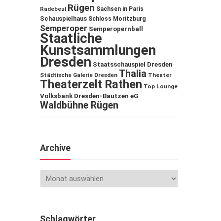
Rügen
Sachsen in Paris
Radebeul
Schauspielhaus
Schloss Moritzburg
Semperoper
Semperopernball
Staatliche
Kunstsammlungen
Dresden
Staatsschauspiel Dresden
Thalia
Städtische Galerie Dresden
Theater
Theaterzelt Rathen
Top Lounge
Volksbank Dresden-Bautzen eG
Waldbühne Rügen
Archive
Schlagwörter