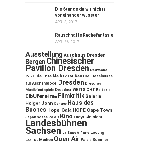
Die Stunde da wir nichts
voneinander wussten
APR. 8, 2017
Rauschhafte Rachefantasie
APR. 26, 2017
Ausstellung
Autohaus Dresden
Chinesischer
Bergen
Pavillon Dresden
Deutsche
Die Ente bleibt draußen
Post
Drei Haselnüsse
Dresden
für Aschenbrödel
Dresdner
Musikfestspiele
Dresdner WEITSICHT
Editorial
Filmkritik
ElbUferei
Galerie
Film
Haus des
Holger John
Genuss
Buches
Hope-Gala
HOPE Cape Town
Kino
Ladys Gin Night
Japanisches Palais
Landesbühnen
Sachsen
Lesung
La Saxe à Paris
Open Air
Loriot
Meißen
Palais Sommer