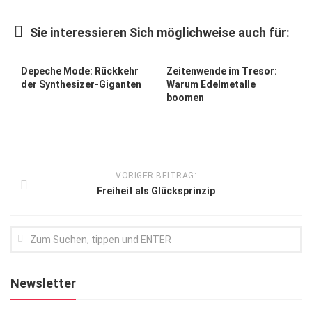
Kunst & Kultur
Sie interessieren Sich möglichweise auch für:
Lifestyle
Ausflug & Reise
Depeche Mode: Rückkehr
Zeitenwende im Tresor:
der Synthesizer-Giganten
Warum Edelmetalle
Podcast
boomen
Top Branchen
SACHSEN IN PARIS
VORIGER BEITRAG:
Freiheit als Glücksprinzip
Newsletter