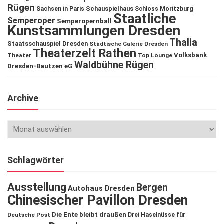
Rügen
Schauspielhaus
Sachsen in Paris
Schloss Moritzburg
Staatliche
Semperoper
Semperopernball
Kunstsammlungen Dresden
Thalia
Staatsschauspiel Dresden
Städtische Galerie Dresden
Theaterzelt Rathen
Volksbank
Theater
Top Lounge
Waldbühne Rügen
Dresden-Bautzen eG
Archive
Schlagwörter
Ausstellung
Bergen
Autohaus Dresden
Chinesischer Pavillon Dresden
Die Ente bleibt draußen
Deutsche Post
Drei Haselnüsse für