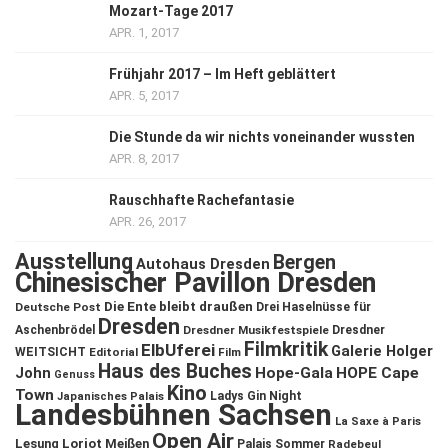
Mozart-Tage 2017
APR. 1, 2017
Frühjahr 2017 – Im Heft geblättert
APR. 5, 2017
Die Stunde da wir nichts voneinander wussten
APR. 8, 2017
Rauschhafte Rachefantasie
APR. 26, 2017
Ausstellung
Bergen
Autohaus Dresden
Chinesischer Pavillon Dresden
Die Ente bleibt draußen
Deutsche Post
Drei Haselnüsse für
Dresden
Aschenbrödel
Dresdner Musikfestspiele
Dresdner
Filmkritik
ElbUferei
Galerie Holger
WEITSICHT
Editorial
Film
Haus des Buches
John
Hope-Gala
HOPE Cape
Genuss
Kino
Town
Ladys Gin Night
Japanisches Palais
Landesbühnen Sachsen
La Saxe à Paris
Open Air
Lesung
Loriot
Meißen
Palais Sommer
Radebeul