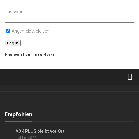
Passwort
Angemeldet bleiben
Passwort zurücksetzen
Verkaufsstellen
Abonnement
Kontakt, Impressum
Empfohlen
Datenschutzerklärung
ANZEIGE
AOK PLUS bleibt vor Ort
AGB
JULI 6, 2020