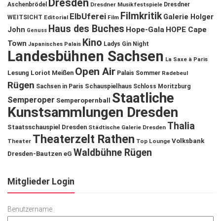
Dresden
Aschenbrödel
Dresdner Musikfestspiele
Dresdner
Filmkritik
ElbUferei
Galerie Holger
WEITSICHT
Editorial
Film
Haus des Buches
John
Hope-Gala
HOPE Cape
Genuss
Kino
Town
Ladys Gin Night
Japanisches Palais
Landesbühnen Sachsen
La Saxe à Paris
Open Air
Lesung
Loriot
Meißen
Palais Sommer
Radebeul
Rügen
Schauspielhaus
Sachsen in Paris
Schloss Moritzburg
Staatliche
Semperoper
Semperopernball
Kunstsammlungen Dresden
Thalia
Staatsschauspiel Dresden
Städtische Galerie Dresden
Theaterzelt Rathen
Volksbank
Theater
Top Lounge
Waldbühne Rügen
Dresden-Bautzen eG
Mitglieder Login
Benutzername