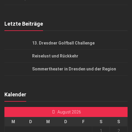
Top Gesundheitsforum Dresden / Ostsachsen
Mediadaten
Letzte Beiträge
13. Dresdner Golfball Challenge
Reiselust und Rückkehr
Sommertheater in Dresden und der Region
Kalender
August 2026
M
D
M
D
F
S
S
1
2