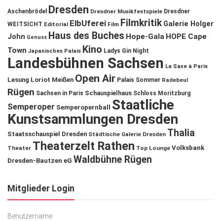
Dresden
Aschenbrödel
Dresdner Musikfestspiele
Dresdner
Filmkritik
ElbUferei
Galerie Holger
WEITSICHT
Editorial
Film
Haus des Buches
John
Hope-Gala
HOPE Cape
Genuss
Kino
Town
Ladys Gin Night
Japanisches Palais
Landesbühnen Sachsen
La Saxe à Paris
Open Air
Lesung
Loriot
Meißen
Palais Sommer
Radebeul
Rügen
Schauspielhaus
Sachsen in Paris
Schloss Moritzburg
Staatliche
Semperoper
Semperopernball
Kunstsammlungen Dresden
Thalia
Staatsschauspiel Dresden
Städtische Galerie Dresden
Theaterzelt Rathen
Volksbank
Theater
Top Lounge
Waldbühne Rügen
Dresden-Bautzen eG
Mitglieder Login
Benutzername