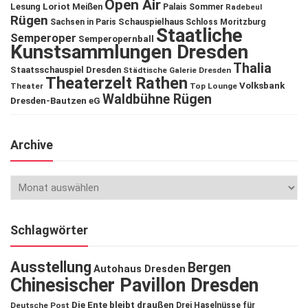
Open Air
Lesung
Loriot
Meißen
Palais Sommer
Radebeul
Rügen
Schauspielhaus
Sachsen in Paris
Schloss Moritzburg
Staatliche
Semperoper
Semperopernball
Kunstsammlungen Dresden
Thalia
Staatsschauspiel Dresden
Städtische Galerie Dresden
Theaterzelt Rathen
Volksbank
Theater
Top Lounge
Waldbühne Rügen
Dresden-Bautzen eG
Archive
Schlagwörter
Ausstellung
Bergen
Autohaus Dresden
Chinesischer Pavillon Dresden
Die Ente bleibt draußen
Deutsche Post
Drei Haselnüsse für