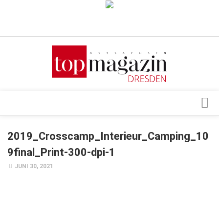
Verkaufsstellen
Abonnement
Kontakt, Impressum
Datenschutzerklärung
AGB
Architektur & Design
2019_Crosscamp_Interieur_Camping_10
Top Gesundheitsforum Dresden / Ostsachsen
Events
9final_Print-300-dpi-1
Mediadaten
Genuss
JUNI 30, 2021
Geschäft
gesund & schön
Gesellschaft