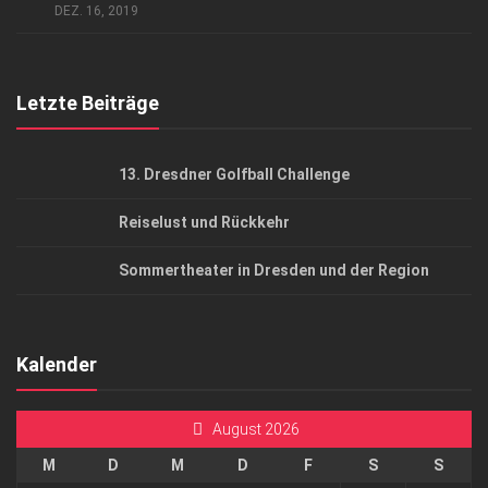
AGB
DEZ. 16, 2019
Top Gesundheitsforum Dresden / Ostsachsen
Mediadaten
Letzte Beiträge
13. Dresdner Golfball Challenge
Reiselust und Rückkehr
Sommertheater in Dresden und der Region
Kalender
August 2026
M
D
M
D
F
S
S