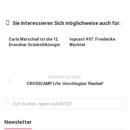
Kunst & Kultur
Lifestyle
Sie interessieren Sich möglichweise auch für:
Ausflug & Reise
Carla Marschall ist die 12.
topcast #07: Friederike
Podcast
Dresdner Grünkohlkönigin
Wachtel
Top Branchen
SACHSEN IN PARIS
VORIGER BEITRAG:
CROSSCAMP Life: Unschlagbar flexibel!
Newsletter