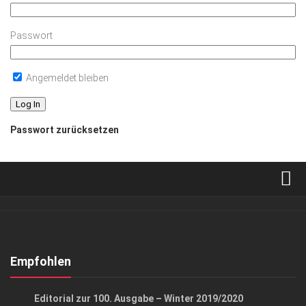
Passwort
Angemeldet bleiben
Passwort zurücksetzen
Verkaufsstellen
Abonnement
Kontakt, Impressum
Empfohlen
Datenschutzerklärung
LIFESTYLE
Editorial zur 100. Ausgabe – Winter 2019/2020