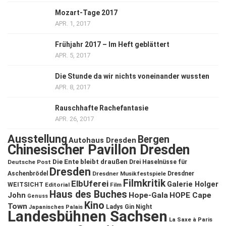
Mozart-Tage 2017
APR. 1, 2017
Frühjahr 2017 – Im Heft geblättert
APR. 5, 2017
Die Stunde da wir nichts voneinander wussten
APR. 8, 2017
Rauschhafte Rachefantasie
APR. 26, 2017
Ausstellung
Bergen
Autohaus Dresden
Chinesischer Pavillon Dresden
Die Ente bleibt draußen
Deutsche Post
Drei Haselnüsse für
Dresden
Aschenbrödel
Dresdner Musikfestspiele
Dresdner
Filmkritik
ElbUferei
Galerie Holger
WEITSICHT
Editorial
Film
Haus des Buches
John
Hope-Gala
HOPE Cape
Genuss
Kino
Town
Ladys Gin Night
Japanisches Palais
Landesbühnen Sachsen
La Saxe à Paris