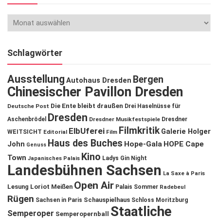
Schlagwörter
Ausstellung
Bergen
Autohaus Dresden
Chinesischer Pavillon Dresden
Die Ente bleibt draußen
Deutsche Post
Drei Haselnüsse für
Dresden
Aschenbrödel
Dresdner Musikfestspiele
Dresdner
Filmkritik
ElbUferei
Galerie Holger
WEITSICHT
Editorial
Film
Haus des Buches
John
Hope-Gala
HOPE Cape
Genuss
Kino
Town
Ladys Gin Night
Japanisches Palais
Landesbühnen Sachsen
La Saxe à Paris
Open Air
Lesung
Loriot
Meißen
Palais Sommer
Radebeul
Rügen
Schauspielhaus
Sachsen in Paris
Schloss Moritzburg
Staatliche
Semperoper
Semperopernball