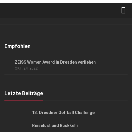
Verkaufsstellen
Abonnement
Kontakt, Impressum
Empfohlen
Datenschutzerklärung
EVENTS
/
GESELLSCHAFT
ZEISS Women Award in Dresden verliehen
AGB
OKT. 24, 2022
Top Gesundheitsforum Dresden / Ostsachsen
Mediadaten
Letzte Beiträge
13. Dresdner Golfball Challenge
Reiselust und Rückkehr