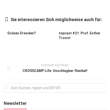
Kunst & Kultur
Lifestyle
Sie interessieren Sich möglichweise auch für:
Ausflug & Reise
Grünes Dresden?
topcast #21: Prof. Esther
Podcast
Troost
Top Branchen
SACHSEN IN PARIS
VORIGER BEITRAG:
CROSSCAMP Life: Unschlagbar flexibel!
Newsletter