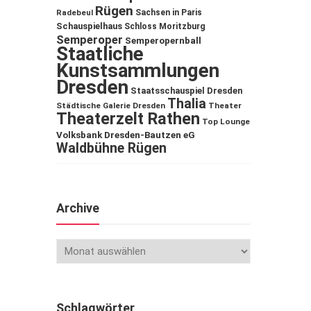
Rügen
Sachsen in Paris
Radebeul
Schauspielhaus
Schloss Moritzburg
Semperoper
Semperopernball
Staatliche
Kunstsammlungen
Dresden
Staatsschauspiel Dresden
Thalia
Städtische Galerie Dresden
Theater
Theaterzelt Rathen
Top Lounge
Volksbank Dresden-Bautzen eG
Waldbühne Rügen
Archive
Schlagwörter