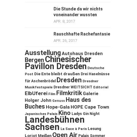
Die Stunde da wir nichts
voneinander wussten
APR. 8, 2017
Rauschhafte Rachefantasie
APR. 26, 2017
Ausstellung
Autohaus Dresden
Chinesischer
Bergen
Pavillon Dresden
Deutsche
Die Ente bleibt draußen
Post
Drei Haselnüsse
Dresden
für Aschenbrödel
Dresdner
Musikfestspiele
Dresdner WEITSICHT
Editorial
Filmkritik
ElbUferei
Galerie
Film
Haus des
Holger John
Genuss
Buches
Hope-Gala
HOPE Cape Town
Kino
Ladys Gin Night
Japanisches Palais
Landesbühnen
Sachsen
Lesung
La Saxe à Paris
Open Air
Loriot
Meißen
Palais Sommer