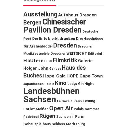
Ausstellung
Autohaus Dresden
Chinesischer
Bergen
Pavillon Dresden
Deutsche
Die Ente bleibt draußen
Post
Drei Haselnüsse
Dresden
für Aschenbrödel
Dresdner
Musikfestspiele
Dresdner WEITSICHT
Editorial
Filmkritik
ElbUferei
Galerie
Film
Haus des
Holger John
Genuss
Buches
Hope-Gala
HOPE Cape Town
Kino
Ladys Gin Night
Japanisches Palais
Landesbühnen
Sachsen
Lesung
La Saxe à Paris
Open Air
Loriot
Meißen
Palais Sommer
Rügen
Sachsen in Paris
Radebeul
Schauspielhaus
Schloss Moritzburg