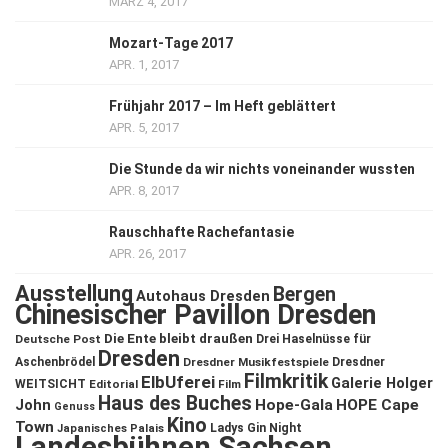
MÄRZ 4, 2017
Mozart-Tage 2017
APR. 1, 2017
Frühjahr 2017 – Im Heft geblättert
APR. 5, 2017
Die Stunde da wir nichts voneinander wussten
APR. 8, 2017
Rauschhafte Rachefantasie
APR. 26, 2017
Ausstellung
Bergen
Autohaus Dresden
Chinesischer Pavillon Dresden
Die Ente bleibt draußen
Deutsche Post
Drei Haselnüsse für
Dresden
Aschenbrödel
Dresdner Musikfestspiele
Dresdner
Filmkritik
ElbUferei
Galerie Holger
WEITSICHT
Editorial
Film
Haus des Buches
John
Hope-Gala
HOPE Cape
Genuss
Kino
Town
Ladys Gin Night
Japanisches Palais
Landesbühnen Sachsen