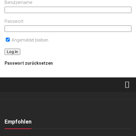
Benutzername
Passwort
Angemeldet bleiben
Passwort zurücksetzen
Verkaufsstellen
Abonnement
Kontakt, Impressum
Empfohlen
Datenschutzerklärung
ANZEIGE
/
LIFESTYLE