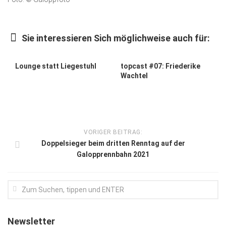
Kunst & Kultur
Lifestyle
Sie interessieren Sich möglichweise auch für:
Ausflug & Reise
0
0
Lounge statt Liegestuhl
topcast #07: Friederike
Podcast
Wachtel
Top Branchen
SACHSEN IN PARIS
VORIGER BEITRAG:
Doppelsieger beim dritten Renntag auf der
Galopprennbahn 2021
Newsletter