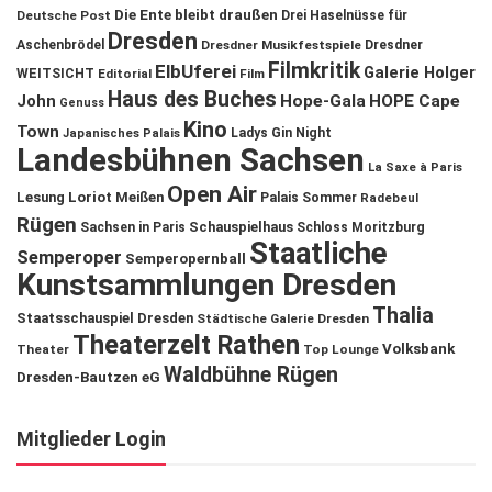
Die Ente bleibt draußen
Deutsche Post
Drei Haselnüsse für
Dresden
Aschenbrödel
Dresdner Musikfestspiele
Dresdner
Filmkritik
ElbUferei
Galerie Holger
WEITSICHT
Editorial
Film
Haus des Buches
John
Hope-Gala
HOPE Cape
Genuss
Kino
Town
Ladys Gin Night
Japanisches Palais
Landesbühnen Sachsen
La Saxe à Paris
Open Air
Lesung
Loriot
Meißen
Palais Sommer
Radebeul
Rügen
Schauspielhaus
Sachsen in Paris
Schloss Moritzburg
Staatliche
Semperoper
Semperopernball
Kunstsammlungen Dresden
Thalia
Staatsschauspiel Dresden
Städtische Galerie Dresden
Theaterzelt Rathen
Volksbank
Theater
Top Lounge
Waldbühne Rügen
Dresden-Bautzen eG
Mitglieder Login