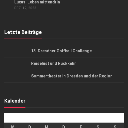
Luxus: Leben mittendrin
AGB
DEZ. 12, 2023
Top Gesundheitsforum Dresden / Ostsachsen
Mediadaten
Letzte Beiträge
13. Dresdner Golfball Challenge
Reiselust und Rückkehr
Sommertheater in Dresden und der Region
Kalender
August 2026
M
D
M
D
F
S
S