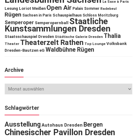
La Saxe à Paris
Open Air
Lesung
Loriot
Meißen
Palais Sommer
Radebeul
Rügen
Schauspielhaus
Sachsen in Paris
Schloss Moritzburg
Staatliche
Semperoper
Semperopernball
Kunstsammlungen Dresden
Thalia
Staatsschauspiel Dresden
Städtische Galerie Dresden
Theaterzelt Rathen
Volksbank
Theater
Top Lounge
Waldbühne Rügen
Dresden-Bautzen eG
Archive
Schlagwörter
Ausstellung
Bergen
Autohaus Dresden
Chinesischer Pavillon Dresden