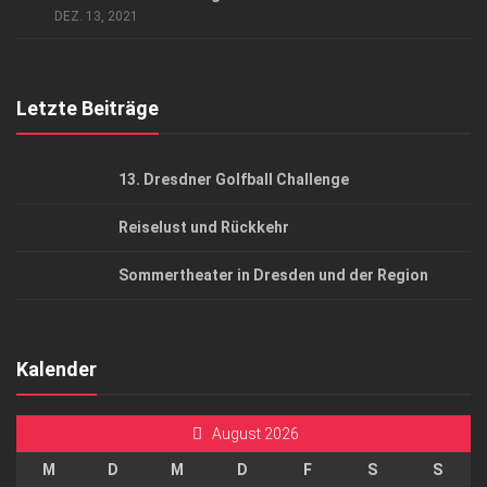
AGB
DEZ. 13, 2021
Top Gesundheitsforum Dresden / Ostsachsen
Mediadaten
Letzte Beiträge
13. Dresdner Golfball Challenge
Reiselust und Rückkehr
Sommertheater in Dresden und der Region
Kalender
August 2026
M
D
M
D
F
S
S