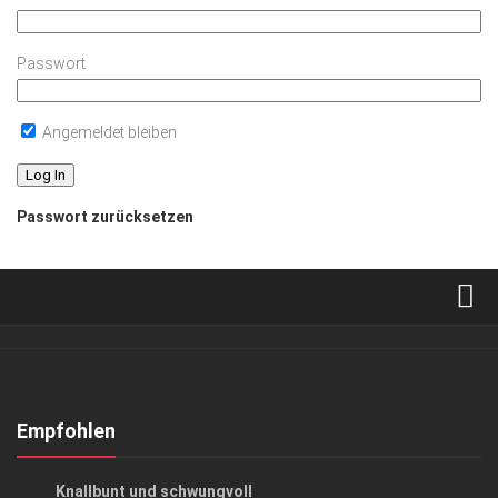
Passwort
Angemeldet bleiben
Passwort zurücksetzen
Verkaufsstellen
Abonnement
Kontakt, Impressum
Empfohlen
Datenschutzerklärung
KUNST & KULTUR
Knallbunt und schwungvoll