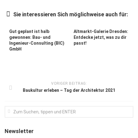
Kunst & Kultur
Sie interessieren Sich möglichweise auch für:
Lifestyle
Ausflug & Reise
Gut geplant ist halb
Altmarkt-Galerie Dresden:
gewonnen: Bau- und
Entdecke jetzt, was zu dir
Podcast
Ingenieur-Consulting (BIC)
passt!
GmbH
Top Branchen
SACHSEN IN PARIS
VORIGER BEITRAG:
Baukultur erleben – Tag der Architektur 2021
Newsletter