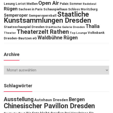
Open Air
Lesung
Loriot
Meißen
Palais Sommer
Radebeul
Rügen
Schauspielhaus
Sachsen in Paris
Schloss Moritzburg
Staatliche
Semperoper
Semperopernball
Kunstsammlungen Dresden
Thalia
Staatsschauspiel Dresden
Städtische Galerie Dresden
Theaterzelt Rathen
Volksbank
Theater
Top Lounge
Waldbühne Rügen
Dresden-Bautzen eG
Archive
Schlagwörter
Ausstellung
Bergen
Autohaus Dresden
Chinesischer Pavillon Dresden