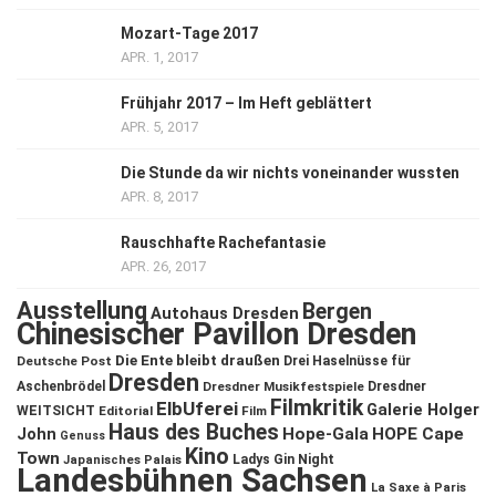
Mozart-Tage 2017
APR. 1, 2017
Frühjahr 2017 – Im Heft geblättert
APR. 5, 2017
Die Stunde da wir nichts voneinander wussten
APR. 8, 2017
Rauschhafte Rachefantasie
APR. 26, 2017
Ausstellung
Bergen
Autohaus Dresden
Chinesischer Pavillon Dresden
Die Ente bleibt draußen
Deutsche Post
Drei Haselnüsse für
Dresden
Aschenbrödel
Dresdner Musikfestspiele
Dresdner
Filmkritik
ElbUferei
Galerie Holger
WEITSICHT
Editorial
Film
Haus des Buches
John
Hope-Gala
HOPE Cape
Genuss
Kino
Town
Ladys Gin Night
Japanisches Palais
Landesbühnen Sachsen
La Saxe à Paris