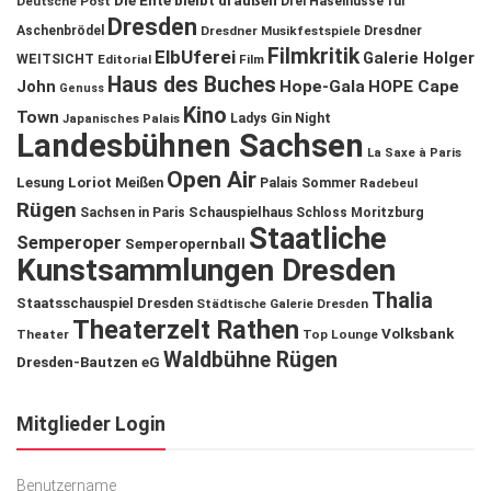
Die Ente bleibt draußen
Deutsche Post
Drei Haselnüsse für
Dresden
Aschenbrödel
Dresdner Musikfestspiele
Dresdner
Filmkritik
ElbUferei
Galerie Holger
WEITSICHT
Editorial
Film
Haus des Buches
John
Hope-Gala
HOPE Cape
Genuss
Kino
Town
Ladys Gin Night
Japanisches Palais
Landesbühnen Sachsen
La Saxe à Paris
Open Air
Lesung
Loriot
Meißen
Palais Sommer
Radebeul
Rügen
Schauspielhaus
Sachsen in Paris
Schloss Moritzburg
Staatliche
Semperoper
Semperopernball
Kunstsammlungen Dresden
Thalia
Staatsschauspiel Dresden
Städtische Galerie Dresden
Theaterzelt Rathen
Volksbank
Theater
Top Lounge
Waldbühne Rügen
Dresden-Bautzen eG
Mitglieder Login
Benutzername