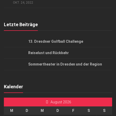
AGB
OKT. 24, 2022
Top Gesundheitsforum Dresden / Ostsachsen
Mediadaten
Letzte Beiträge
13. Dresdner Golfball Challenge
Reiselust und Rückkehr
Sommertheater in Dresden und der Region
Kalender
August 2026
M
D
M
D
F
S
S