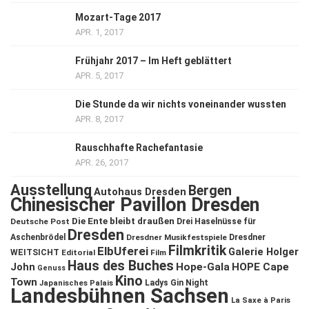
Mozart-Tage 2017
APR. 1, 2017
Frühjahr 2017 – Im Heft geblättert
APR. 5, 2017
Die Stunde da wir nichts voneinander wussten
APR. 8, 2017
Rauschhafte Rachefantasie
APR. 26, 2017
Ausstellung
Bergen
Autohaus Dresden
Chinesischer Pavillon Dresden
Die Ente bleibt draußen
Deutsche Post
Drei Haselnüsse für
Dresden
Aschenbrödel
Dresdner Musikfestspiele
Dresdner
Filmkritik
ElbUferei
Galerie Holger
WEITSICHT
Editorial
Film
Haus des Buches
John
Hope-Gala
HOPE Cape
Genuss
Kino
Town
Ladys Gin Night
Japanisches Palais
Landesbühnen Sachsen
La Saxe à Paris