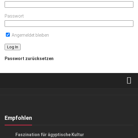
Passwort
Angemeldet bleiben
Passwort zurücksetzen
Verkaufsstellen
Abonnement
Kontakt, Impressum
Empfohlen
Datenschutzerklärung
KUNST & KULTUR
Faszination für ägyptische Kultur