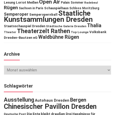
Open Air
Lesung
Loriot
Meißen
Palais Sommer
Radebeul
Rügen
Schauspielhaus
Sachsen in Paris
Schloss Moritzburg
Staatliche
Semperoper
Semperopernball
Kunstsammlungen Dresden
Thalia
Staatsschauspiel Dresden
Städtische Galerie Dresden
Theaterzelt Rathen
Volksbank
Theater
Top Lounge
Waldbühne Rügen
Dresden-Bautzen eG
Archive
Schlagwörter
Ausstellung
Bergen
Autohaus Dresden
Chinesischer Pavillon Dresden
Die Ente bleibt draußen
Deutsche Post
Drei Haselnüsse für