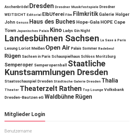
Dresden
Aschenbrödel
Dresdner Musikfestspiele
Dresdner
Filmkritik
ElbUferei
Galerie Holger
WEITSICHT
Editorial
Film
Haus des Buches
John
Hope-Gala
HOPE Cape
Genuss
Kino
Town
Ladys Gin Night
Japanisches Palais
Landesbühnen Sachsen
La Saxe à Paris
Open Air
Lesung
Loriot
Meißen
Palais Sommer
Radebeul
Rügen
Schauspielhaus
Sachsen in Paris
Schloss Moritzburg
Staatliche
Semperoper
Semperopernball
Kunstsammlungen Dresden
Thalia
Staatsschauspiel Dresden
Städtische Galerie Dresden
Theaterzelt Rathen
Volksbank
Theater
Top Lounge
Waldbühne Rügen
Dresden-Bautzen eG
Mitglieder Login
Benutzername