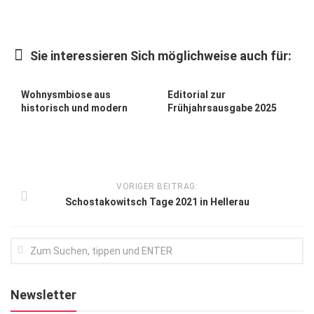
Kunst & Kultur
Lifestyle
Sie interessieren Sich möglichweise auch für:
Ausflug & Reise
Wohnysmbiose aus
Editorial zur
Podcast
historisch und modern
Frühjahrsausgabe 2025
Top Branchen
SACHSEN IN PARIS
VORIGER BEITRAG:
Schostakowitsch Tage 2021 in Hellerau
Newsletter