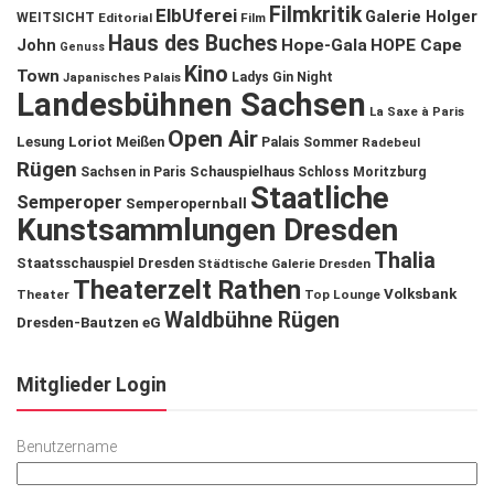
Filmkritik
ElbUferei
Galerie Holger
WEITSICHT
Editorial
Film
Haus des Buches
John
Hope-Gala
HOPE Cape
Genuss
Kino
Town
Ladys Gin Night
Japanisches Palais
Landesbühnen Sachsen
La Saxe à Paris
Open Air
Lesung
Loriot
Meißen
Palais Sommer
Radebeul
Rügen
Schauspielhaus
Sachsen in Paris
Schloss Moritzburg
Staatliche
Semperoper
Semperopernball
Kunstsammlungen Dresden
Thalia
Staatsschauspiel Dresden
Städtische Galerie Dresden
Theaterzelt Rathen
Volksbank
Theater
Top Lounge
Waldbühne Rügen
Dresden-Bautzen eG
Mitglieder Login
Benutzername