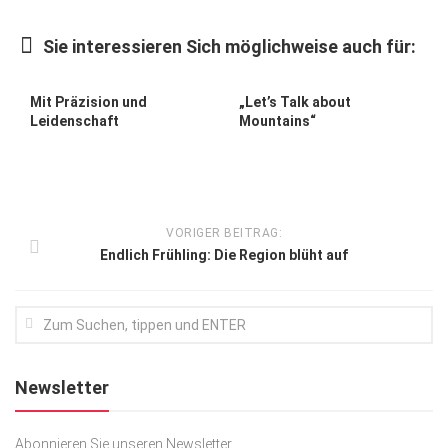
Kunst & Kultur
Sie interessieren Sich möglichweise auch für:
Lifestyle
Ausflug & Reise
Mit Präzision und
„Let’s Talk about
Leidenschaft
Mountains“
Podcast
Top Branchen
SACHSEN IN PARIS
VORIGER BEITRAG:
Endlich Frühling: Die Region blüht auf
Newsletter
Abonnieren Sie unseren Newsletter