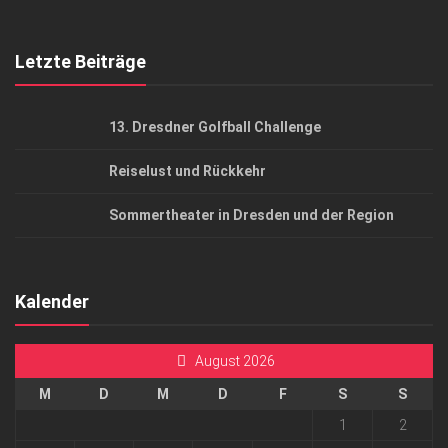
Top Gesundheitsforum Dresden / Ostsachsen
Mediadaten
Letzte Beiträge
13. Dresdner Golfball Challenge
Reiselust und Rückkehr
Sommertheater in Dresden und der Region
Kalender
August 2026
M
D
M
D
F
S
S
1
2