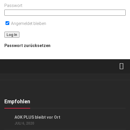
Passwort
Angemeldet bleiben
Passwort zurücksetzen
Verkaufsstellen
Abonnement
Kontakt, Impressum
Empfohlen
Datenschutzerklärung
ANZEIGE
AOK PLUS bleibt vor Ort
AGB
JULI 6, 2020