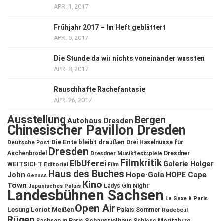
APR. 1, 2017
Frühjahr 2017 – Im Heft geblättert
APR. 5, 2017
Die Stunde da wir nichts voneinander wussten
APR. 8, 2017
Rauschhafte Rachefantasie
APR. 26, 2017
Ausstellung
Bergen
Autohaus Dresden
Chinesischer Pavillon Dresden
Die Ente bleibt draußen
Deutsche Post
Drei Haselnüsse für
Dresden
Aschenbrödel
Dresdner Musikfestspiele
Dresdner
Filmkritik
ElbUferei
Galerie Holger
WEITSICHT
Editorial
Film
Haus des Buches
John
Hope-Gala
HOPE Cape
Genuss
Kino
Town
Ladys Gin Night
Japanisches Palais
Landesbühnen Sachsen
La Saxe à Paris
Open Air
Lesung
Loriot
Meißen
Palais Sommer
Radebeul
Rügen
Schauspielhaus
Sachsen in Paris
Schloss Moritzburg