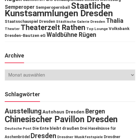
Staatliche
Semperoper
Semperopernball
Kunstsammlungen Dresden
Thalia
Staatsschauspiel Dresden
Städtische Galerie Dresden
Theaterzelt Rathen
Volksbank
Theater
Top Lounge
Waldbühne Rügen
Dresden-Bautzen eG
Archive
Schlagwörter
Ausstellung
Bergen
Autohaus Dresden
Chinesischer Pavillon Dresden
Die Ente bleibt draußen
Deutsche Post
Drei Haselnüsse für
Dresden
Aschenbrödel
Dresdner Musikfestspiele
Dresdner