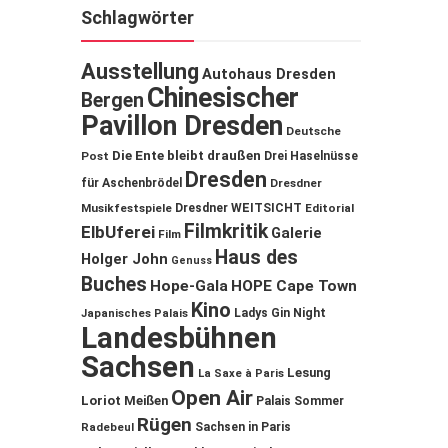
Schlagwörter
Ausstellung
Autohaus Dresden
Chinesischer
Bergen
Pavillon Dresden
Deutsche
Die Ente bleibt draußen
Post
Drei Haselnüsse
Dresden
für Aschenbrödel
Dresdner
Musikfestspiele
Dresdner WEITSICHT
Editorial
Filmkritik
ElbUferei
Galerie
Film
Haus des
Holger John
Genuss
Buches
Hope-Gala
HOPE Cape Town
Kino
Ladys Gin Night
Japanisches Palais
Landesbühnen
Sachsen
Lesung
La Saxe à Paris
Open Air
Loriot
Meißen
Palais Sommer
Rügen
Sachsen in Paris
Radebeul