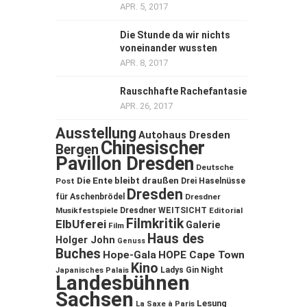
APR. 5, 2017
Die Stunde da wir nichts
voneinander wussten
APR. 8, 2017
Rauschhafte Rachefantasie
APR. 26, 2017
Ausstellung
Autohaus Dresden
Chinesischer
Bergen
Pavillon Dresden
Deutsche
Die Ente bleibt draußen
Post
Drei Haselnüsse
Dresden
für Aschenbrödel
Dresdner
Musikfestspiele
Dresdner WEITSICHT
Editorial
Filmkritik
ElbUferei
Galerie
Film
Haus des
Holger John
Genuss
Buches
Hope-Gala
HOPE Cape Town
Kino
Ladys Gin Night
Japanisches Palais
Landesbühnen
Sachsen
Lesung
La Saxe à Paris