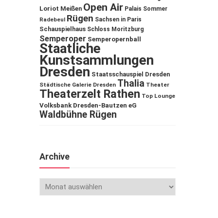
Open Air
Loriot
Meißen
Palais Sommer
Rügen
Sachsen in Paris
Radebeul
Schauspielhaus
Schloss Moritzburg
Semperoper
Semperopernball
Staatliche
Kunstsammlungen
Dresden
Staatsschauspiel Dresden
Thalia
Städtische Galerie Dresden
Theater
Theaterzelt Rathen
Top Lounge
Volksbank Dresden-Bautzen eG
Waldbühne Rügen
Archive