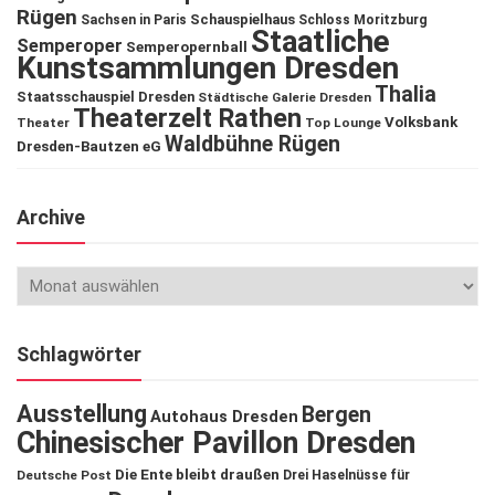
Rügen
Schauspielhaus
Sachsen in Paris
Schloss Moritzburg
Staatliche
Semperoper
Semperopernball
Kunstsammlungen Dresden
Thalia
Staatsschauspiel Dresden
Städtische Galerie Dresden
Theaterzelt Rathen
Volksbank
Theater
Top Lounge
Waldbühne Rügen
Dresden-Bautzen eG
Archive
Schlagwörter
Ausstellung
Bergen
Autohaus Dresden
Chinesischer Pavillon Dresden
Die Ente bleibt draußen
Deutsche Post
Drei Haselnüsse für