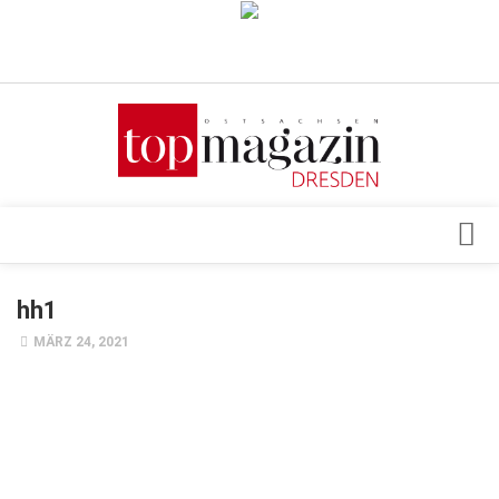
Verkaufsstellen
Abonnement
Kontakt, Impressum
Datenschutzerklärung
AGB
Architektur & Design
hh1
Top Gesundheitsforum Dresden / Ostsachsen
Events
MÄRZ 24, 2021
Mediadaten
Genuss
Geschäft
gesund & schön
Gesellschaft