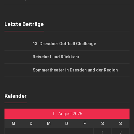
Top Gesundheitsforum Dresden / Ostsachsen
Mediadaten
Letzte Beiträge
13. Dresdner Golfball Challenge
Reiselust und Rückkehr
Sommertheater in Dresden und der Region
Kalender
August 2026
M
D
M
D
F
S
S
1
2