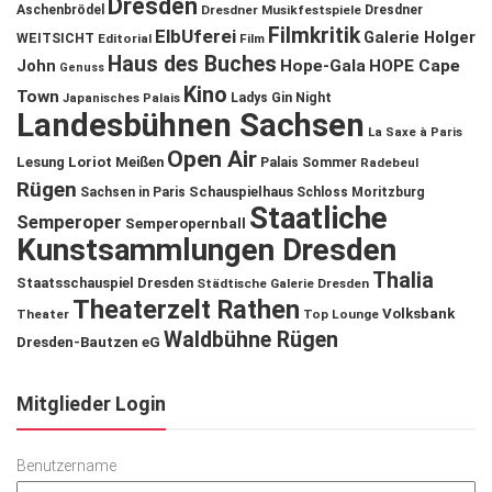
Dresden
Aschenbrödel
Dresdner Musikfestspiele
Dresdner
Filmkritik
ElbUferei
Galerie Holger
WEITSICHT
Editorial
Film
Haus des Buches
John
Hope-Gala
HOPE Cape
Genuss
Kino
Town
Ladys Gin Night
Japanisches Palais
Landesbühnen Sachsen
La Saxe à Paris
Open Air
Lesung
Loriot
Meißen
Palais Sommer
Radebeul
Rügen
Schauspielhaus
Sachsen in Paris
Schloss Moritzburg
Staatliche
Semperoper
Semperopernball
Kunstsammlungen Dresden
Thalia
Staatsschauspiel Dresden
Städtische Galerie Dresden
Theaterzelt Rathen
Volksbank
Theater
Top Lounge
Waldbühne Rügen
Dresden-Bautzen eG
Mitglieder Login
Benutzername