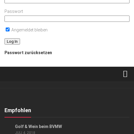
Passwort
Angemeldet bleiben
Passwort zurücksetzen
Verkaufsstellen
Abonnement
Kontakt, Impressum
Empfohlen
Datenschutzerklärung
EVENTS
/
GESELLSCHAFT
Golf & Wein beim BVMW
AGB
JULI 4, 2018