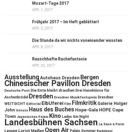
Mozart-Tage 2017
APR. 1, 2017
Frühjahr 2017 – Im Heft geblättert
APR. 5, 2017
Die Stunde da wir nichts voneinander wussten
APR. 8, 2017
Rauschhafte Rachefantasie
APR. 26, 2017
Ausstellung
Bergen
Autohaus Dresden
Chinesischer Pavillon Dresden
Die Ente bleibt draußen
Deutsche Post
Drei Haselnüsse für
Dresden
Aschenbrödel
Dresdner Musikfestspiele
Dresdner
Filmkritik
ElbUferei
Galerie Holger
WEITSICHT
Editorial
Film
Haus des Buches
John
Hope-Gala
HOPE Cape
Genuss
Kino
Town
Ladys Gin Night
Japanisches Palais
Landesbühnen Sachsen
La Saxe à Paris
Open Air
Lesung
Loriot
Meißen
Palais Sommer
Radebeul