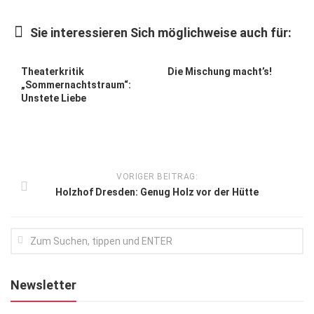
Kunst & Kultur
Sie interessieren Sich möglichweise auch für:
Lifestyle
Ausflug & Reise
Theaterkritik
Die Mischung macht’s!
„Sommernachtstraum“:
Podcast
Unstete Liebe
Top Branchen
SACHSEN IN PARIS
VORIGER BEITRAG:
Holzhof Dresden: Genug Holz vor der Hütte
Newsletter