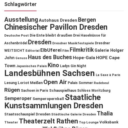
Schlagwörter
Ausstellung
Bergen
Autohaus Dresden
Chinesischer Pavillon Dresden
Die Ente bleibt draußen
Deutsche Post
Drei Haselnüsse für
Dresden
Aschenbrödel
Dresdner Musikfestspiele
Dresdner
Filmkritik
ElbUferei
Galerie Holger
WEITSICHT
Editorial
Film
Haus des Buches
John
Hope-Gala
HOPE Cape
Genuss
Kino
Town
Ladys Gin Night
Japanisches Palais
Landesbühnen Sachsen
La Saxe à Paris
Open Air
Lesung
Loriot
Meißen
Palais Sommer
Radebeul
Rügen
Schauspielhaus
Sachsen in Paris
Schloss Moritzburg
Staatliche
Semperoper
Semperopernball
Kunstsammlungen Dresden
Thalia
Staatsschauspiel Dresden
Städtische Galerie Dresden
Theaterzelt Rathen
Volksbank
Theater
Top Lounge