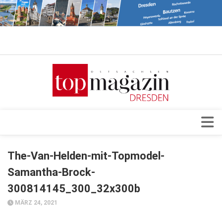
Verkaufsstellen
Abonnement
Kontakt, Impressum
Datenschutzerklärung
AGB
Architektur & Design
The-Van-Helden-mit-Topmodel-
Top Gesundheitsforum Dresden / Ostsachsen
Events
Samantha-Brock-
Mediadaten
Genuss
300814145_300_32x300b
Geschäft
MÄRZ 24, 2021
gesund & schön