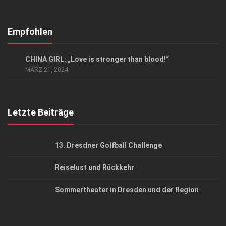
Abonnement
Kontakt, Impressum
Empfohlen
Datenschutzerklärung
EVENTS
CHINA GIRL: „Love is stronger than blood!“
AGB
MÄRZ 21, 2024
Top Gesundheitsforum Dresden / Ostsachsen
Mediadaten
Letzte Beiträge
13. Dresdner Golfball Challenge
Reiselust und Rückkehr
Sommertheater in Dresden und der Region