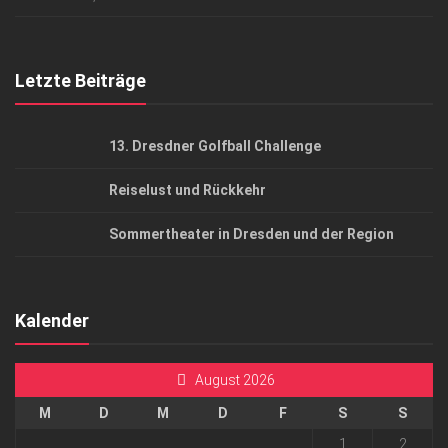
Top Gesundheitsforum Dresden / Ostsachsen
Mediadaten
Letzte Beiträge
13. Dresdner Golfball Challenge
Reiselust und Rückkehr
Sommertheater in Dresden und der Region
Kalender
August 2026
M
D
M
D
F
S
S
1
2