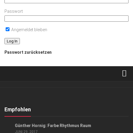
Passwort
Angemeldet bleiben
Passwort zurücksetzen
Verkaufsstellen
Abonnement
Kontakt, Impressum
Empfohlen
Datenschutzerklärung
HIGHLIGHTS
/
KUNST & KULTUR
Günther Hornig: Farbe Rhythmus Raum
AGB
JUNI 29, 2017