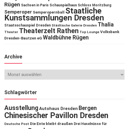
Rügen
Schauspielhaus
Sachsen in Paris
Schloss Moritzburg
Staatliche
Semperoper
Semperopernball
Kunstsammlungen Dresden
Thalia
Staatsschauspiel Dresden
Städtische Galerie Dresden
Theaterzelt Rathen
Volksbank
Theater
Top Lounge
Waldbühne Rügen
Dresden-Bautzen eG
Archive
Schlagwörter
Ausstellung
Bergen
Autohaus Dresden
Chinesischer Pavillon Dresden
Die Ente bleibt draußen
Deutsche Post
Drei Haselnüsse für