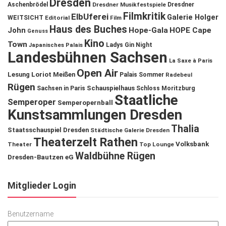
Dresden
Aschenbrödel
Dresdner Musikfestspiele
Dresdner
Filmkritik
ElbUferei
Galerie Holger
WEITSICHT
Editorial
Film
Haus des Buches
John
Hope-Gala
HOPE Cape
Genuss
Kino
Town
Ladys Gin Night
Japanisches Palais
Landesbühnen Sachsen
La Saxe à Paris
Open Air
Lesung
Loriot
Meißen
Palais Sommer
Radebeul
Rügen
Schauspielhaus
Sachsen in Paris
Schloss Moritzburg
Staatliche
Semperoper
Semperopernball
Kunstsammlungen Dresden
Thalia
Staatsschauspiel Dresden
Städtische Galerie Dresden
Theaterzelt Rathen
Volksbank
Theater
Top Lounge
Waldbühne Rügen
Dresden-Bautzen eG
Mitglieder Login
Benutzername