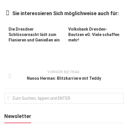
Kunst & Kultur
Sie interessieren Sich möglichweise auch für:
Lifestyle
Ausflug & Reise
Die Dresdner
Volksbank Dresden-
Schlössernacht lädt zum
Bautzen eG: Viele schaffen
Podcast
Flanieren und Genießen ein
mehr!
Top Branchen
SACHSEN IN PARIS
VORIGER BEITRAG:
Nanou Herman: Blitzkarriere mit Teddy
Newsletter