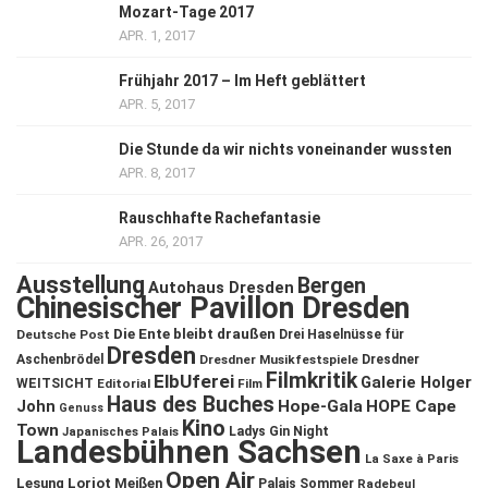
Mozart-Tage 2017
APR. 1, 2017
Frühjahr 2017 – Im Heft geblättert
APR. 5, 2017
Die Stunde da wir nichts voneinander wussten
APR. 8, 2017
Rauschhafte Rachefantasie
APR. 26, 2017
Ausstellung
Bergen
Autohaus Dresden
Chinesischer Pavillon Dresden
Die Ente bleibt draußen
Deutsche Post
Drei Haselnüsse für
Dresden
Aschenbrödel
Dresdner Musikfestspiele
Dresdner
Filmkritik
ElbUferei
Galerie Holger
WEITSICHT
Editorial
Film
Haus des Buches
John
Hope-Gala
HOPE Cape
Genuss
Kino
Town
Ladys Gin Night
Japanisches Palais
Landesbühnen Sachsen
La Saxe à Paris
Open Air
Lesung
Loriot
Meißen
Palais Sommer
Radebeul