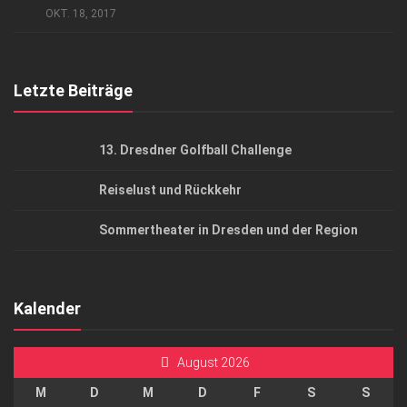
AGB
OKT. 18, 2017
Top Gesundheitsforum Dresden / Ostsachsen
Mediadaten
Letzte Beiträge
13. Dresdner Golfball Challenge
Reiselust und Rückkehr
Sommertheater in Dresden und der Region
Kalender
August 2026
M
D
M
D
F
S
S