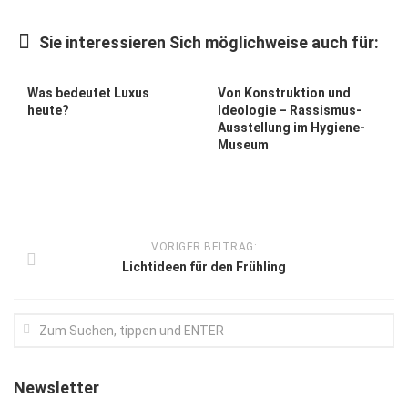
Kunst & Kultur
Sie interessieren Sich möglichweise auch für:
Lifestyle
Ausflug & Reise
Was bedeutet Luxus
Von Konstruktion und
heute?
Ideologie – Rassismus-
Podcast
Ausstellung im Hygiene-
Museum
Top Branchen
SACHSEN IN PARIS
VORIGER BEITRAG:
Lichtideen für den Frühling
Newsletter