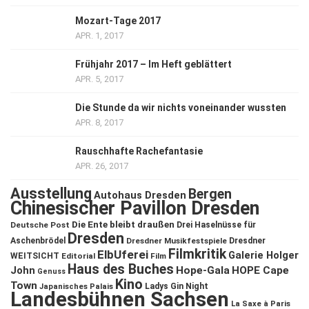
Mozart-Tage 2017
APR. 1, 2017
Frühjahr 2017 – Im Heft geblättert
APR. 5, 2017
Die Stunde da wir nichts voneinander wussten
APR. 8, 2017
Rauschhafte Rachefantasie
APR. 26, 2017
Ausstellung
Bergen
Autohaus Dresden
Chinesischer Pavillon Dresden
Die Ente bleibt draußen
Deutsche Post
Drei Haselnüsse für
Dresden
Aschenbrödel
Dresdner Musikfestspiele
Dresdner
Filmkritik
ElbUferei
Galerie Holger
WEITSICHT
Editorial
Film
Haus des Buches
John
Hope-Gala
HOPE Cape
Genuss
Kino
Town
Ladys Gin Night
Japanisches Palais
Landesbühnen Sachsen
La Saxe à Paris