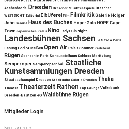
Die Ente bleibt draußen
Deutsche Post
Drei Haselnüsse für
Dresden
Aschenbrödel
Dresdner Musikfestspiele
Dresdner
Filmkritik
ElbUferei
Galerie Holger
WEITSICHT
Editorial
Film
Haus des Buches
John
Hope-Gala
HOPE Cape
Genuss
Kino
Town
Ladys Gin Night
Japanisches Palais
Landesbühnen Sachsen
La Saxe à Paris
Open Air
Lesung
Loriot
Meißen
Palais Sommer
Radebeul
Rügen
Schauspielhaus
Sachsen in Paris
Schloss Moritzburg
Staatliche
Semperoper
Semperopernball
Kunstsammlungen Dresden
Thalia
Staatsschauspiel Dresden
Städtische Galerie Dresden
Theaterzelt Rathen
Volksbank
Theater
Top Lounge
Waldbühne Rügen
Dresden-Bautzen eG
Mitglieder Login
Benutzername