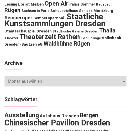
Open Air
Lesung
Loriot
Meißen
Palais Sommer
Radebeul
Rügen
Schauspielhaus
Sachsen in Paris
Schloss Moritzburg
Staatliche
Semperoper
Semperopernball
Kunstsammlungen Dresden
Thalia
Staatsschauspiel Dresden
Städtische Galerie Dresden
Theaterzelt Rathen
Volksbank
Theater
Top Lounge
Waldbühne Rügen
Dresden-Bautzen eG
Archive
Schlagwörter
Ausstellung
Bergen
Autohaus Dresden
Chinesischer Pavillon Dresden