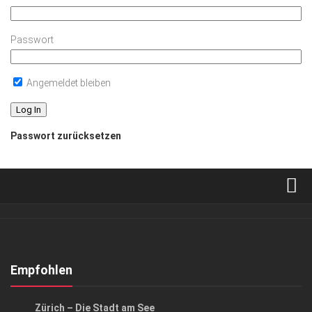
Passwort
Angemeldet bleiben
Passwort zurücksetzen
Verkaufsstellen
Abonnement
Kontakt, Impressum
Empfohlen
Datenschutzerklärung
AUSFLUG & REISE
Zürich – Die Stadt am See