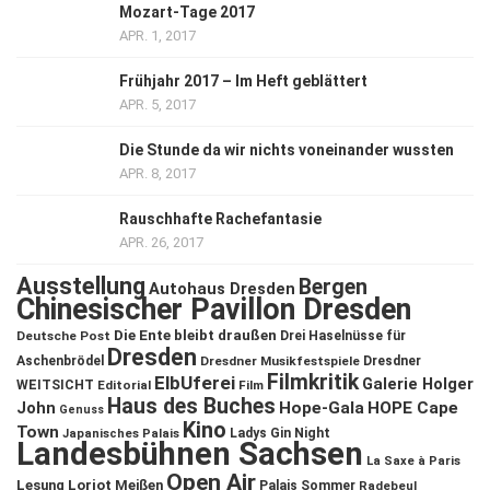
Mozart-Tage 2017
APR. 1, 2017
Frühjahr 2017 – Im Heft geblättert
APR. 5, 2017
Die Stunde da wir nichts voneinander wussten
APR. 8, 2017
Rauschhafte Rachefantasie
APR. 26, 2017
Ausstellung
Bergen
Autohaus Dresden
Chinesischer Pavillon Dresden
Die Ente bleibt draußen
Deutsche Post
Drei Haselnüsse für
Dresden
Aschenbrödel
Dresdner Musikfestspiele
Dresdner
Filmkritik
ElbUferei
Galerie Holger
WEITSICHT
Editorial
Film
Haus des Buches
John
Hope-Gala
HOPE Cape
Genuss
Kino
Town
Ladys Gin Night
Japanisches Palais
Landesbühnen Sachsen
La Saxe à Paris
Open Air
Lesung
Loriot
Meißen
Palais Sommer
Radebeul