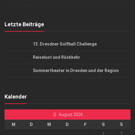
Top Gesundheitsforum Dresden / Ostsachsen
Mediadaten
Letzte Beiträge
13. Dresdner Golfball Challenge
Reiselust und Rückkehr
Sommertheater in Dresden und der Region
Kalender
August 2026
M
D
M
D
F
S
S
1
2