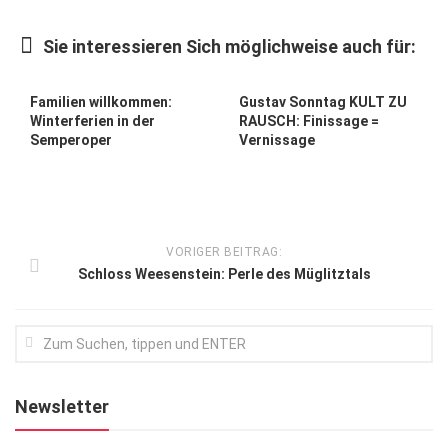
Kunst & Kultur
Sie interessieren Sich möglichweise auch für:
Lifestyle
Ausflug & Reise
Familien willkommen:
Gustav Sonntag KULT ZU
Winterferien in der
RAUSCH: Finissage =
Podcast
Semperoper
Vernissage
Top Branchen
SACHSEN IN PARIS
VORIGER BEITRAG:
Schloss Weesenstein: Perle des Müglitztals
Newsletter