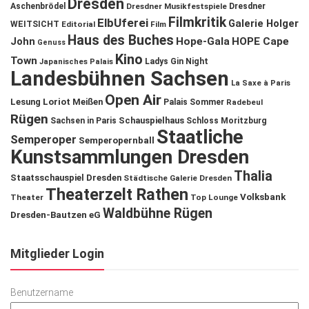
Dresden
Aschenbrödel
Dresdner Musikfestspiele
Dresdner
Filmkritik
ElbUferei
Galerie Holger
WEITSICHT
Editorial
Film
Haus des Buches
John
Hope-Gala
HOPE Cape
Genuss
Kino
Town
Ladys Gin Night
Japanisches Palais
Landesbühnen Sachsen
La Saxe à Paris
Open Air
Lesung
Loriot
Meißen
Palais Sommer
Radebeul
Rügen
Schauspielhaus
Sachsen in Paris
Schloss Moritzburg
Staatliche
Semperoper
Semperopernball
Kunstsammlungen Dresden
Thalia
Staatsschauspiel Dresden
Städtische Galerie Dresden
Theaterzelt Rathen
Volksbank
Theater
Top Lounge
Waldbühne Rügen
Dresden-Bautzen eG
Mitglieder Login
Benutzername