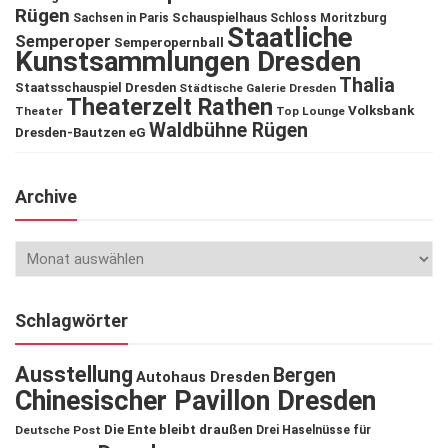
Rügen
Schauspielhaus
Sachsen in Paris
Schloss Moritzburg
Staatliche
Semperoper
Semperopernball
Kunstsammlungen Dresden
Thalia
Staatsschauspiel Dresden
Städtische Galerie Dresden
Theaterzelt Rathen
Volksbank
Theater
Top Lounge
Waldbühne Rügen
Dresden-Bautzen eG
Archive
Schlagwörter
Ausstellung
Bergen
Autohaus Dresden
Chinesischer Pavillon Dresden
Die Ente bleibt draußen
Deutsche Post
Drei Haselnüsse für