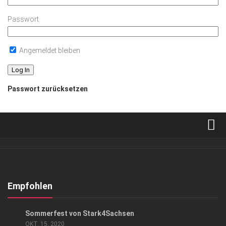
Passwort
Angemeldet bleiben
Passwort zurücksetzen
Verkaufsstellen
Abonnement
Kontakt, Impressum
Empfohlen
Datenschutzerklärung
EVENTS
Sommerfest von Stark4Sachsen
AGB
OKT. 15, 2020