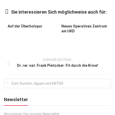
Kunst & Kultur
Sie interessieren Sich möglichweise auch für:
Lifestyle
Ausflug & Reise
Auf der Überholspur
Neues Operatives Zentrum
am UKD
Podcast
Top Branchen
SACHSEN IN PARIS
VORIGER BEITRAG:
Dr. rer. nat. Frank Pietzcker: Fit durch die Krise!
Newsletter
Abonnieren Sie unseren Newsletter