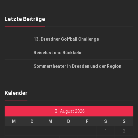
Top Gesundheitsforum Dresden / Ostsachsen
Mediadaten
Letzte Beiträge
13. Dresdner Golfball Challenge
Reiselust und Rückkehr
Sommertheater in Dresden und der Region
Kalender
August 2026
M
D
M
D
F
S
S
1
2