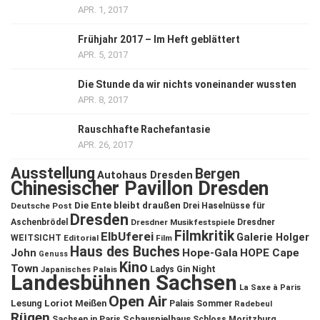
APR. 1, 2017
Frühjahr 2017 – Im Heft geblättert
APR. 5, 2017
Die Stunde da wir nichts voneinander wussten
APR. 8, 2017
Rauschhafte Rachefantasie
APR. 26, 2017
Ausstellung
Bergen
Autohaus Dresden
Chinesischer Pavillon Dresden
Die Ente bleibt draußen
Deutsche Post
Drei Haselnüsse für
Dresden
Aschenbrödel
Dresdner Musikfestspiele
Dresdner
Filmkritik
ElbUferei
Galerie Holger
WEITSICHT
Editorial
Film
Haus des Buches
John
Hope-Gala
HOPE Cape
Genuss
Kino
Town
Ladys Gin Night
Japanisches Palais
Landesbühnen Sachsen
La Saxe à Paris
Open Air
Lesung
Loriot
Meißen
Palais Sommer
Radebeul
Rügen
Schauspielhaus
Sachsen in Paris
Schloss Moritzburg