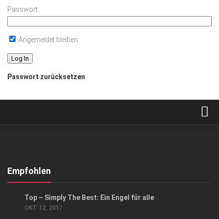
Passwort
Angemeldet bleiben
Passwort zurücksetzen
Verkaufsstellen
Abonnement
Kontakt, Impressum
Empfohlen
Datenschutzerklärung
ANZEIGE
/
GESCHÄFT
Top – Simply The Best: Ein Engel für alle
AGB
OKT. 12, 2017