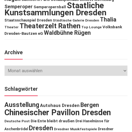
Staatliche
Semperoper
Semperopernball
Kunstsammlungen Dresden
Thalia
Staatsschauspiel Dresden
Städtische Galerie Dresden
Theaterzelt Rathen
Volksbank
Theater
Top Lounge
Waldbühne Rügen
Dresden-Bautzen eG
Archive
Schlagwörter
Ausstellung
Bergen
Autohaus Dresden
Chinesischer Pavillon Dresden
Die Ente bleibt draußen
Deutsche Post
Drei Haselnüsse für
Dresden
Aschenbrödel
Dresdner Musikfestspiele
Dresdner