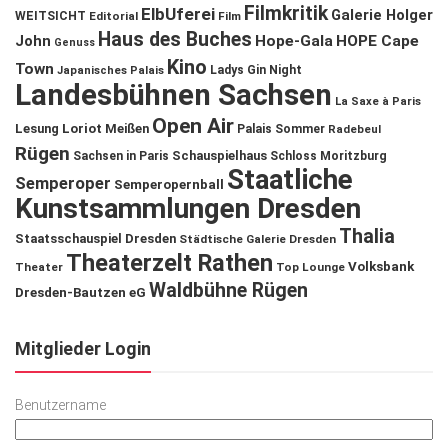
Filmkritik
ElbUferei
Galerie Holger
WEITSICHT
Editorial
Film
Haus des Buches
John
Hope-Gala
HOPE Cape
Genuss
Kino
Town
Ladys Gin Night
Japanisches Palais
Landesbühnen Sachsen
La Saxe à Paris
Open Air
Lesung
Loriot
Meißen
Palais Sommer
Radebeul
Rügen
Schauspielhaus
Sachsen in Paris
Schloss Moritzburg
Staatliche
Semperoper
Semperopernball
Kunstsammlungen Dresden
Thalia
Staatsschauspiel Dresden
Städtische Galerie Dresden
Theaterzelt Rathen
Volksbank
Theater
Top Lounge
Waldbühne Rügen
Dresden-Bautzen eG
Mitglieder Login
Benutzername