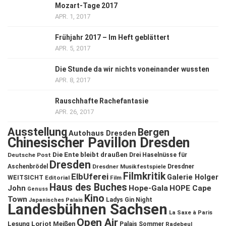
Mozart-Tage 2017
APR. 1, 2017
Frühjahr 2017 – Im Heft geblättert
APR. 5, 2017
Die Stunde da wir nichts voneinander wussten
APR. 8, 2017
Rauschhafte Rachefantasie
APR. 26, 2017
Ausstellung
Bergen
Autohaus Dresden
Chinesischer Pavillon Dresden
Die Ente bleibt draußen
Deutsche Post
Drei Haselnüsse für
Dresden
Aschenbrödel
Dresdner Musikfestspiele
Dresdner
Filmkritik
ElbUferei
Galerie Holger
WEITSICHT
Editorial
Film
Haus des Buches
John
Hope-Gala
HOPE Cape
Genuss
Kino
Town
Ladys Gin Night
Japanisches Palais
Landesbühnen Sachsen
La Saxe à Paris
Open Air
Lesung
Loriot
Meißen
Palais Sommer
Radebeul