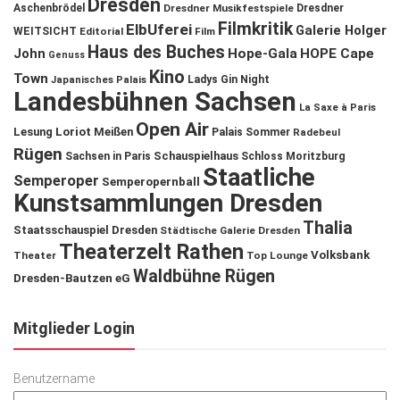
Dresden
Aschenbrödel
Dresdner Musikfestspiele
Dresdner
Filmkritik
ElbUferei
Galerie Holger
WEITSICHT
Editorial
Film
Haus des Buches
John
Hope-Gala
HOPE Cape
Genuss
Kino
Town
Ladys Gin Night
Japanisches Palais
Landesbühnen Sachsen
La Saxe à Paris
Open Air
Lesung
Loriot
Meißen
Palais Sommer
Radebeul
Rügen
Schauspielhaus
Sachsen in Paris
Schloss Moritzburg
Staatliche
Semperoper
Semperopernball
Kunstsammlungen Dresden
Thalia
Staatsschauspiel Dresden
Städtische Galerie Dresden
Theaterzelt Rathen
Volksbank
Theater
Top Lounge
Waldbühne Rügen
Dresden-Bautzen eG
Mitglieder Login
Benutzername