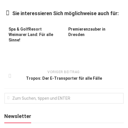
Kunst & Kultur
Sie interessieren Sich möglichweise auch für:
Lifestyle
Ausflug & Reise
Spa & GolfResort
Premierenzauber in
Weimarer Land: Für alle
Dresden
Podcast
Sinne!
Top Branchen
SACHSEN IN PARIS
VORIGER BEITRAG:
Tropos: Der E-Transporter für alle Fälle
Newsletter