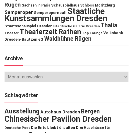
Rügen
Schauspielhaus
Sachsen in Paris
Schloss Moritzburg
Staatliche
Semperoper
Semperopernball
Kunstsammlungen Dresden
Thalia
Staatsschauspiel Dresden
Städtische Galerie Dresden
Theaterzelt Rathen
Volksbank
Theater
Top Lounge
Waldbühne Rügen
Dresden-Bautzen eG
Archive
Schlagwörter
Ausstellung
Bergen
Autohaus Dresden
Chinesischer Pavillon Dresden
Die Ente bleibt draußen
Deutsche Post
Drei Haselnüsse für