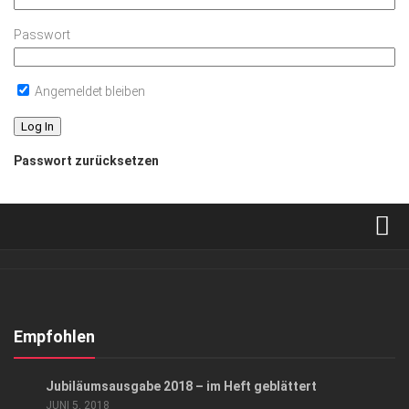
Passwort
Angemeldet bleiben
Passwort zurücksetzen
Verkaufsstellen
Abonnement
Kontakt, Impressum
Empfohlen
Datenschutzerklärung
DURCHS HEFT GEBLÄTTERT
Jubiläumsausgabe 2018 – im Heft geblättert
AGB
JUNI 5, 2018