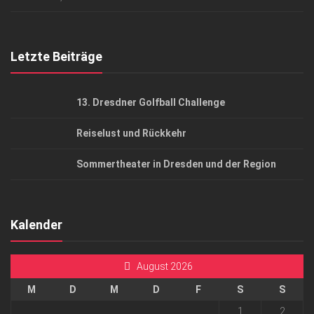
Top Gesundheitsforum Dresden / Ostsachsen
Mediadaten
Letzte Beiträge
13. Dresdner Golfball Challenge
Reiselust und Rückkehr
Sommertheater in Dresden und der Region
Kalender
August 2026
M
D
M
D
F
S
S
1
2