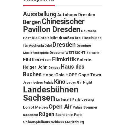
Ausstellung
Autohaus Dresden
Chinesischer
Bergen
Pavillon Dresden
Deutsche
Die Ente bleibt draußen
Post
Drei Haselnüsse
Dresden
für Aschenbrödel
Dresdner
Musikfestspiele
Dresdner WEITSICHT
Editorial
Filmkritik
ElbUferei
Galerie
Film
Haus des
Holger John
Genuss
Buches
Hope-Gala
HOPE Cape Town
Kino
Ladys Gin Night
Japanisches Palais
Landesbühnen
Sachsen
Lesung
La Saxe à Paris
Open Air
Loriot
Meißen
Palais Sommer
Rügen
Sachsen in Paris
Radebeul
Schauspielhaus
Schloss Moritzburg