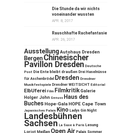
Die Stunde da wir nichts
voneinander wussten
APR. 8, 2017
Rauschhafte Rachefantasie
APR. 26, 2017
Ausstellung
Autohaus Dresden
Chinesischer
Bergen
Pavillon Dresden
Deutsche
Die Ente bleibt draußen
Post
Drei Haselnüsse
Dresden
für Aschenbrödel
Dresdner
Musikfestspiele
Dresdner WEITSICHT
Editorial
Filmkritik
ElbUferei
Galerie
Film
Haus des
Holger John
Genuss
Buches
Hope-Gala
HOPE Cape Town
Kino
Ladys Gin Night
Japanisches Palais
Landesbühnen
Sachsen
Lesung
La Saxe à Paris
Open Air
Loriot
Meißen
Palais Sommer