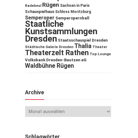
Rügen
Sachsen in Paris
Radebeul
Schauspielhaus
Schloss Moritzburg
Semperoper
Semperopernball
Staatliche
Kunstsammlungen
Dresden
Staatsschauspiel Dresden
Thalia
Städtische Galerie Dresden
Theater
Theaterzelt Rathen
Top Lounge
Volksbank Dresden-Bautzen eG
Waldbühne Rügen
Archive
Schlagwörter