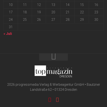
10
11
12
13
14
15
16
17
18
19
20
21
22
23
24
25
26
27
28
29
30
31
« Juli
2026 progressmedia Verlag & Werbeagentur GmbH • Bautzner
Landstraße 62 • 01324 Dresden