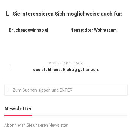
Kunst & Kultur
Sie interessieren Sich möglichweise auch für:
Lifestyle
Ausflug & Reise
Brückengewinnspiel
Neustädter Wohntraum
Podcast
Top Branchen
SACHSEN IN PARIS
VORIGER BEITRAG:
das stuhlhaus: Richtig gut sitzen.
Newsletter
Abonnieren Sie unseren Newsletter