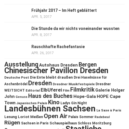
Frühjahr 2017 – Im Heft geblättert
APR. 5, 2017
Die Stunde da wir nichts voneinander wussten
APR. 8, 2017
Rauschhafte Rachefantasie
APR. 26, 2017
Ausstellung
Bergen
Autohaus Dresden
Chinesischer Pavillon Dresden
Die Ente bleibt draußen
Deutsche Post
Drei Haselnüsse für
Dresden
Aschenbrödel
Dresdner Musikfestspiele
Dresdner
Filmkritik
ElbUferei
Galerie Holger
WEITSICHT
Editorial
Film
Haus des Buches
John
Hope-Gala
HOPE Cape
Genuss
Kino
Town
Ladys Gin Night
Japanisches Palais
Landesbühnen Sachsen
La Saxe à Paris
Open Air
Lesung
Loriot
Meißen
Palais Sommer
Radebeul
Rügen
Schauspielhaus
Sachsen in Paris
Schloss Moritzburg
Staatliche