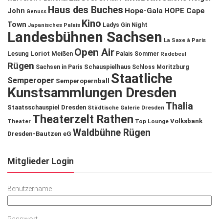
Haus des Buches
John
Hope-Gala
HOPE Cape
Genuss
Kino
Town
Ladys Gin Night
Japanisches Palais
Landesbühnen Sachsen
La Saxe à Paris
Open Air
Lesung
Loriot
Meißen
Palais Sommer
Radebeul
Rügen
Schauspielhaus
Sachsen in Paris
Schloss Moritzburg
Staatliche
Semperoper
Semperopernball
Kunstsammlungen Dresden
Thalia
Staatsschauspiel Dresden
Städtische Galerie Dresden
Theaterzelt Rathen
Volksbank
Theater
Top Lounge
Waldbühne Rügen
Dresden-Bautzen eG
Mitglieder Login
Benutzername