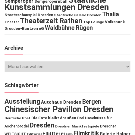
Semperoper
Semperopernball
Kunstsammlungen Dresden
Thalia
Staatsschauspiel Dresden
Städtische Galerie Dresden
Theaterzelt Rathen
Volksbank
Theater
Top Lounge
Waldbühne Rügen
Dresden-Bautzen eG
Archive
Schlagwörter
Ausstellung
Bergen
Autohaus Dresden
Chinesischer Pavillon Dresden
Die Ente bleibt draußen
Deutsche Post
Drei Haselnüsse für
Dresden
Aschenbrödel
Dresdner Musikfestspiele
Dresdner
Filmkritik
ElbUferei
Galerie Holger
WEITSICHT
Editorial
Film