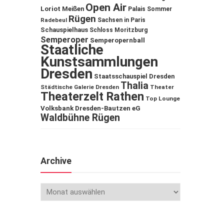
Open Air
Loriot
Meißen
Palais Sommer
Rügen
Sachsen in Paris
Radebeul
Schauspielhaus
Schloss Moritzburg
Semperoper
Semperopernball
Staatliche
Kunstsammlungen
Dresden
Staatsschauspiel Dresden
Thalia
Städtische Galerie Dresden
Theater
Theaterzelt Rathen
Top Lounge
Volksbank Dresden-Bautzen eG
Waldbühne Rügen
Archive