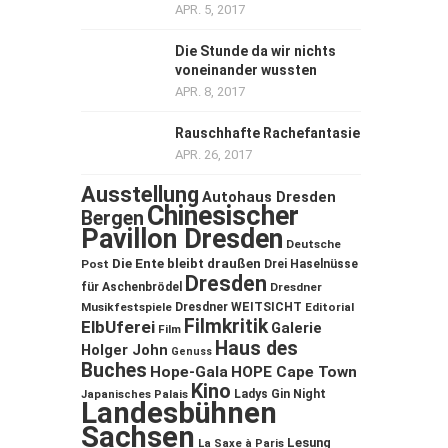
APR. 5, 2017
Die Stunde da wir nichts
voneinander wussten
APR. 8, 2017
Rauschhafte Rachefantasie
APR. 26, 2017
Ausstellung
Autohaus Dresden
Chinesischer
Bergen
Pavillon Dresden
Deutsche
Die Ente bleibt draußen
Post
Drei Haselnüsse
Dresden
für Aschenbrödel
Dresdner
Musikfestspiele
Dresdner WEITSICHT
Editorial
Filmkritik
ElbUferei
Galerie
Film
Haus des
Holger John
Genuss
Buches
Hope-Gala
HOPE Cape Town
Kino
Ladys Gin Night
Japanisches Palais
Landesbühnen
Sachsen
Lesung
La Saxe à Paris