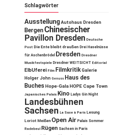
Schlagwörter
Ausstellung
Autohaus Dresden
Chinesischer
Bergen
Pavillon Dresden
Deutsche
Die Ente bleibt draußen
Post
Drei Haselnüsse
Dresden
für Aschenbrödel
Dresdner
Musikfestspiele
Dresdner WEITSICHT
Editorial
Filmkritik
ElbUferei
Galerie
Film
Haus des
Holger John
Genuss
Buches
Hope-Gala
HOPE Cape Town
Kino
Ladys Gin Night
Japanisches Palais
Landesbühnen
Sachsen
Lesung
La Saxe à Paris
Open Air
Loriot
Meißen
Palais Sommer
Rügen
Sachsen in Paris
Radebeul