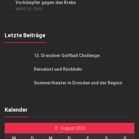
Vorkämpfer gegen den Krebs
AGB
MÄRZ 25, 2020
Top Gesundheitsforum Dresden / Ostsachsen
Mediadaten
Letzte Beiträge
13. Dresdner Golfball Challenge
Reiselust und Rückkehr
Sommertheater in Dresden und der Region
Kalender
August 2026
M
D
M
D
F
S
S