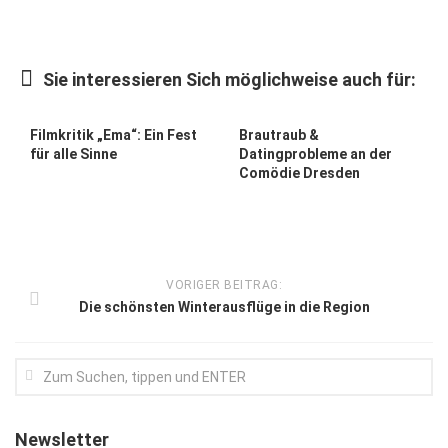
Kunst & Kultur
Lifestyle
Sie interessieren Sich möglichweise auch für:
Ausflug & Reise
Filmkritik „Ema“: Ein Fest
Brautraub &
Podcast
für alle Sinne
Datingprobleme an der
Comödie Dresden
Top Branchen
SACHSEN IN PARIS
VORIGER BEITRAG:
Die schönsten Winterausflüge in die Region
Newsletter