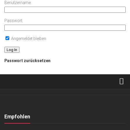
Benutzername
Passwort
Angemeldet bleiben
Passwort zurücksetzen
Verkaufsstellen
Abonnement
Kontakt, Impressum
Empfohlen
Datenschutzerklärung
GESELLSCHAFT
/
GESUND & SCHÖN