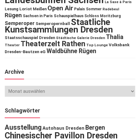
Landesbühnen Sachsen
La Saxe à Paris
Open Air
Lesung
Loriot
Meißen
Palais Sommer
Radebeul
Rügen
Schauspielhaus
Sachsen in Paris
Schloss Moritzburg
Staatliche
Semperoper
Semperopernball
Kunstsammlungen Dresden
Thalia
Staatsschauspiel Dresden
Städtische Galerie Dresden
Theaterzelt Rathen
Volksbank
Theater
Top Lounge
Waldbühne Rügen
Dresden-Bautzen eG
Archive
Schlagwörter
Ausstellung
Bergen
Autohaus Dresden
Chinesischer Pavillon Dresden