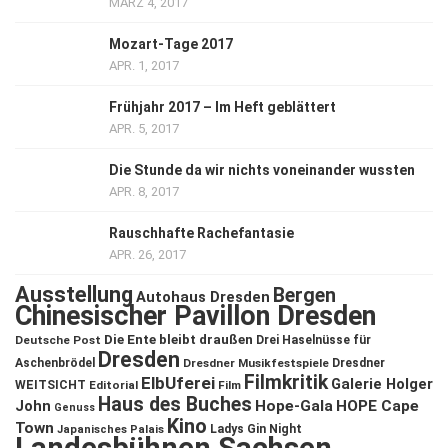
MÄRZ 4, 2017
Mozart-Tage 2017
APR. 1, 2017
Frühjahr 2017 – Im Heft geblättert
APR. 5, 2017
Die Stunde da wir nichts voneinander wussten
APR. 8, 2017
Rauschhafte Rachefantasie
APR. 26, 2017
Ausstellung
Bergen
Autohaus Dresden
Chinesischer Pavillon Dresden
Die Ente bleibt draußen
Deutsche Post
Drei Haselnüsse für
Dresden
Aschenbrödel
Dresdner Musikfestspiele
Dresdner
Filmkritik
ElbUferei
Galerie Holger
WEITSICHT
Editorial
Film
Haus des Buches
John
Hope-Gala
HOPE Cape
Genuss
Kino
Town
Ladys Gin Night
Japanisches Palais