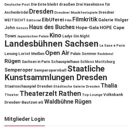
Die Ente bleibt draußen
Deutsche Post
Drei Haselnüsse für
Dresden
Aschenbrödel
Dresdner Musikfestspiele
Dresdner
Filmkritik
ElbUferei
Galerie Holger
WEITSICHT
Editorial
Film
Haus des Buches
John
Hope-Gala
HOPE Cape
Genuss
Kino
Town
Ladys Gin Night
Japanisches Palais
Landesbühnen Sachsen
La Saxe à Paris
Open Air
Lesung
Loriot
Meißen
Palais Sommer
Radebeul
Rügen
Schauspielhaus
Sachsen in Paris
Schloss Moritzburg
Staatliche
Semperoper
Semperopernball
Kunstsammlungen Dresden
Thalia
Staatsschauspiel Dresden
Städtische Galerie Dresden
Theaterzelt Rathen
Volksbank
Theater
Top Lounge
Waldbühne Rügen
Dresden-Bautzen eG
Mitglieder Login