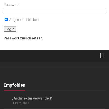
Passwort
Angemeldet bleiben
Passwort zurücksetzen
Verkaufsstellen
Abonnement
Kontakt, Impressum
Empfohlen
Datenschutzerklärung
EVENTS
„Architektur verwandelt“
AGB
JUNI 2, 2023