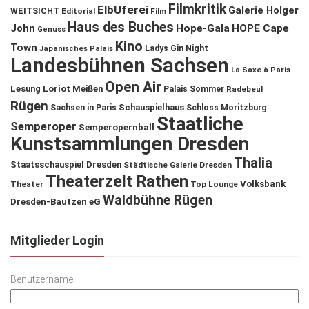
Filmkritik
ElbUferei
Galerie Holger
WEITSICHT
Editorial
Film
Haus des Buches
John
Hope-Gala
HOPE Cape
Genuss
Kino
Town
Ladys Gin Night
Japanisches Palais
Landesbühnen Sachsen
La Saxe à Paris
Open Air
Lesung
Loriot
Meißen
Palais Sommer
Radebeul
Rügen
Schauspielhaus
Sachsen in Paris
Schloss Moritzburg
Staatliche
Semperoper
Semperopernball
Kunstsammlungen Dresden
Thalia
Staatsschauspiel Dresden
Städtische Galerie Dresden
Theaterzelt Rathen
Volksbank
Theater
Top Lounge
Waldbühne Rügen
Dresden-Bautzen eG
Mitglieder Login
Benutzername