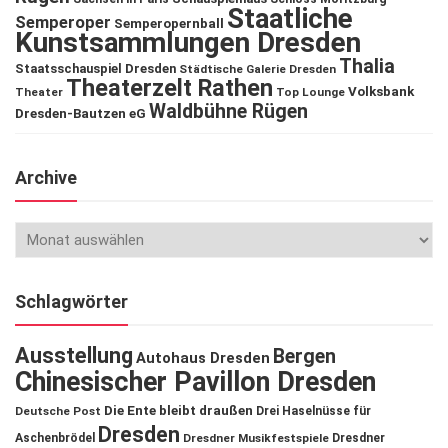
Staatliche
Semperoper
Semperopernball
Kunstsammlungen Dresden
Thalia
Staatsschauspiel Dresden
Städtische Galerie Dresden
Theaterzelt Rathen
Volksbank
Theater
Top Lounge
Waldbühne Rügen
Dresden-Bautzen eG
Archive
Schlagwörter
Ausstellung
Bergen
Autohaus Dresden
Chinesischer Pavillon Dresden
Die Ente bleibt draußen
Deutsche Post
Drei Haselnüsse für
Dresden
Aschenbrödel
Dresdner Musikfestspiele
Dresdner