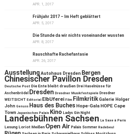
APR. 1, 2017
Frühjahr 2017 – Im Heft geblättert
APR. 5, 2017
Die Stunde da wir nichts voneinander wussten
APR. 8, 2017
Rauschhafte Rachefantasie
APR. 26, 2017
Ausstellung
Bergen
Autohaus Dresden
Chinesischer Pavillon Dresden
Die Ente bleibt draußen
Deutsche Post
Drei Haselnüsse für
Dresden
Aschenbrödel
Dresdner Musikfestspiele
Dresdner
Filmkritik
ElbUferei
Galerie Holger
WEITSICHT
Editorial
Film
Haus des Buches
John
Hope-Gala
HOPE Cape
Genuss
Kino
Town
Ladys Gin Night
Japanisches Palais
Landesbühnen Sachsen
La Saxe à Paris
Open Air
Lesung
Loriot
Meißen
Palais Sommer
Radebeul
Rügen
Schauspielhaus
Sachsen in Paris
Schloss Moritzburg