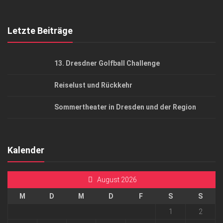
Top Gesundheitsforum Dresden / Ostsachsen
Mediadaten
Letzte Beiträge
13. Dresdner Golfball Challenge
Reiselust und Rückkehr
Sommertheater in Dresden und der Region
Kalender
August 2026
M
D
M
D
F
S
S
1
2