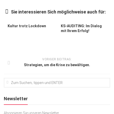
Kunst & Kultur
Sie interessieren Sich möglichweise auch für:
Lifestyle
Ausflug & Reise
Kultur trotz Lockdown
KS-AUDITING: Im Dialog
mit Ihrem Erfolg!
Podcast
Top Branchen
SACHSEN IN PARIS
VORIGER BEITRAG:
Strategien, um die Krise zu bewältigen.
Newsletter
Abonnieren Sie unseren Newsletter