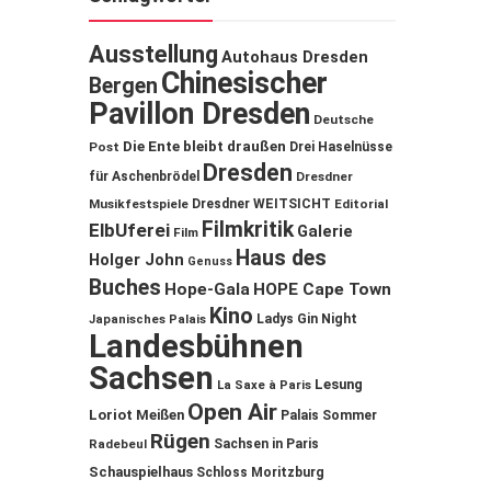
Ausstellung
Autohaus Dresden
Chinesischer
Bergen
Pavillon Dresden
Deutsche
Die Ente bleibt draußen
Post
Drei Haselnüsse
Dresden
für Aschenbrödel
Dresdner
Musikfestspiele
Dresdner WEITSICHT
Editorial
Filmkritik
ElbUferei
Galerie
Film
Haus des
Holger John
Genuss
Buches
Hope-Gala
HOPE Cape Town
Kino
Ladys Gin Night
Japanisches Palais
Landesbühnen
Sachsen
Lesung
La Saxe à Paris
Open Air
Loriot
Meißen
Palais Sommer
Rügen
Sachsen in Paris
Radebeul
Schauspielhaus
Schloss Moritzburg