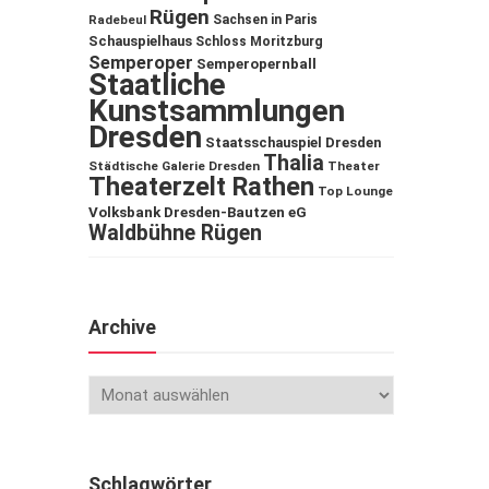
Rügen
Sachsen in Paris
Radebeul
Schauspielhaus
Schloss Moritzburg
Semperoper
Semperopernball
Staatliche
Kunstsammlungen
Dresden
Staatsschauspiel Dresden
Thalia
Städtische Galerie Dresden
Theater
Theaterzelt Rathen
Top Lounge
Volksbank Dresden-Bautzen eG
Waldbühne Rügen
Archive
Schlagwörter