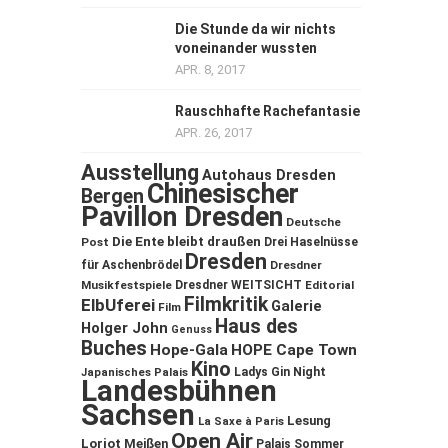
Die Stunde da wir nichts
voneinander wussten
APR. 8, 2017
Rauschhafte Rachefantasie
APR. 26, 2017
Ausstellung
Autohaus Dresden
Chinesischer
Bergen
Pavillon Dresden
Deutsche
Die Ente bleibt draußen
Post
Drei Haselnüsse
Dresden
für Aschenbrödel
Dresdner
Musikfestspiele
Dresdner WEITSICHT
Editorial
Filmkritik
ElbUferei
Galerie
Film
Haus des
Holger John
Genuss
Buches
Hope-Gala
HOPE Cape Town
Kino
Ladys Gin Night
Japanisches Palais
Landesbühnen
Sachsen
Lesung
La Saxe à Paris
Open Air
Loriot
Meißen
Palais Sommer