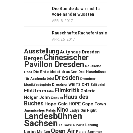
Die Stunde da wir nichts
voneinander wussten
APR. 8, 2017
Rauschhafte Rachefantasie
APR. 26, 2017
Ausstellung
Autohaus Dresden
Chinesischer
Bergen
Pavillon Dresden
Deutsche
Die Ente bleibt draußen
Post
Drei Haselnüsse
Dresden
für Aschenbrödel
Dresdner
Musikfestspiele
Dresdner WEITSICHT
Editorial
Filmkritik
ElbUferei
Galerie
Film
Haus des
Holger John
Genuss
Buches
Hope-Gala
HOPE Cape Town
Kino
Ladys Gin Night
Japanisches Palais
Landesbühnen
Sachsen
Lesung
La Saxe à Paris
Open Air
Loriot
Meißen
Palais Sommer