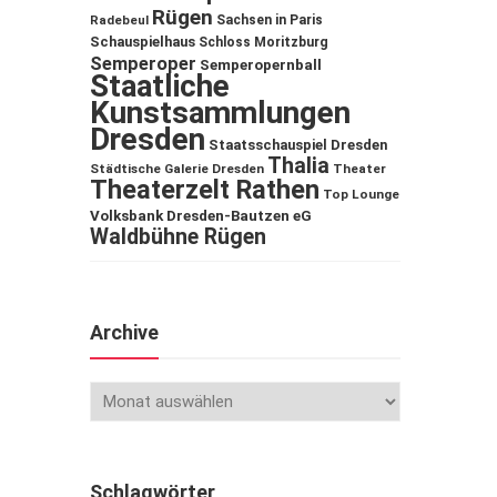
Rügen
Sachsen in Paris
Radebeul
Schauspielhaus
Schloss Moritzburg
Semperoper
Semperopernball
Staatliche
Kunstsammlungen
Dresden
Staatsschauspiel Dresden
Thalia
Städtische Galerie Dresden
Theater
Theaterzelt Rathen
Top Lounge
Volksbank Dresden-Bautzen eG
Waldbühne Rügen
Archive
Schlagwörter