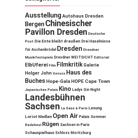
Ausstellung
Autohaus Dresden
Chinesischer
Bergen
Pavillon Dresden
Deutsche
Die Ente bleibt draußen
Post
Drei Haselnüsse
Dresden
für Aschenbrödel
Dresdner
Musikfestspiele
Dresdner WEITSICHT
Editorial
Filmkritik
ElbUferei
Galerie
Film
Haus des
Holger John
Genuss
Buches
Hope-Gala
HOPE Cape Town
Kino
Ladys Gin Night
Japanisches Palais
Landesbühnen
Sachsen
Lesung
La Saxe à Paris
Open Air
Loriot
Meißen
Palais Sommer
Rügen
Sachsen in Paris
Radebeul
Schauspielhaus
Schloss Moritzburg