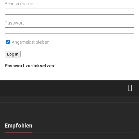
Benutzername
Passwort
Angemeldet bleiben
Passwort zurücksetzen
Verkaufsstellen
Abonnement
Kontakt, Impressum
Empfohlen
Datenschutzerklärung
ANZEIGE
/
GESCHÄFT