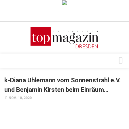
Verkaufsstellen
Abonnement
Kontakt, Impressum
Datenschutzerklärung
AGB
Architektur & Design
k-Diana Uhlemann vom Sonnenstrahl e.V.
Top Gesundheitsforum Dresden / Ostsachsen
Events
und Benjamin Kirsten beim Einräum…
Mediadaten
Genuss
NOV. 10, 2020
Geschäft
gesund & schön
Gesellschaft