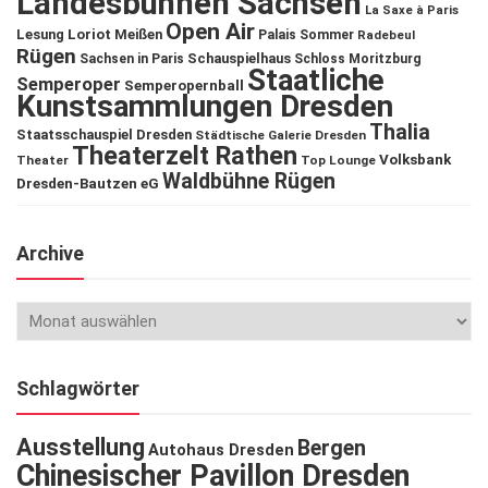
Landesbühnen Sachsen
La Saxe à Paris
Open Air
Lesung
Loriot
Meißen
Palais Sommer
Radebeul
Rügen
Schauspielhaus
Sachsen in Paris
Schloss Moritzburg
Staatliche
Semperoper
Semperopernball
Kunstsammlungen Dresden
Thalia
Staatsschauspiel Dresden
Städtische Galerie Dresden
Theaterzelt Rathen
Volksbank
Theater
Top Lounge
Waldbühne Rügen
Dresden-Bautzen eG
Archive
Schlagwörter
Ausstellung
Bergen
Autohaus Dresden
Chinesischer Pavillon Dresden