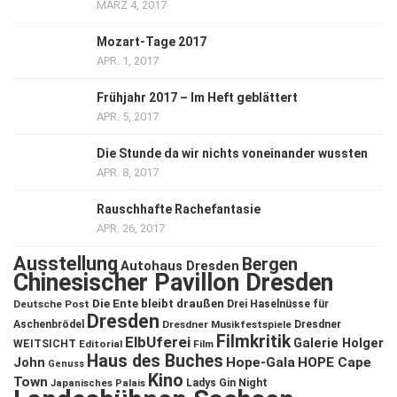
MÄRZ 4, 2017
Mozart-Tage 2017
APR. 1, 2017
Frühjahr 2017 – Im Heft geblättert
APR. 5, 2017
Die Stunde da wir nichts voneinander wussten
APR. 8, 2017
Rauschhafte Rachefantasie
APR. 26, 2017
Ausstellung
Bergen
Autohaus Dresden
Chinesischer Pavillon Dresden
Die Ente bleibt draußen
Deutsche Post
Drei Haselnüsse für
Dresden
Aschenbrödel
Dresdner Musikfestspiele
Dresdner
Filmkritik
ElbUferei
Galerie Holger
WEITSICHT
Editorial
Film
Haus des Buches
John
Hope-Gala
HOPE Cape
Genuss
Kino
Town
Ladys Gin Night
Japanisches Palais