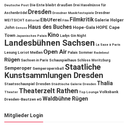
Die Ente bleibt draußen
Deutsche Post
Drei Haselnüsse für
Dresden
Aschenbrödel
Dresdner Musikfestspiele
Dresdner
Filmkritik
ElbUferei
Galerie Holger
WEITSICHT
Editorial
Film
Haus des Buches
John
Hope-Gala
HOPE Cape
Genuss
Kino
Town
Ladys Gin Night
Japanisches Palais
Landesbühnen Sachsen
La Saxe à Paris
Open Air
Lesung
Loriot
Meißen
Palais Sommer
Radebeul
Rügen
Schauspielhaus
Sachsen in Paris
Schloss Moritzburg
Staatliche
Semperoper
Semperopernball
Kunstsammlungen Dresden
Thalia
Staatsschauspiel Dresden
Städtische Galerie Dresden
Theaterzelt Rathen
Volksbank
Theater
Top Lounge
Waldbühne Rügen
Dresden-Bautzen eG
Mitglieder Login