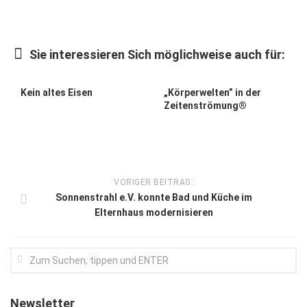
Kunst & Kultur
Lifestyle
Sie interessieren Sich möglichweise auch für:
Ausflug & Reise
Kein altes Eisen
„Körperwelten” in der
Podcast
Zeitenströmung®
Top Branchen
SACHSEN IN PARIS
VORIGER BEITRAG:
Sonnenstrahl e.V. konnte Bad und Küche im
Elternhaus modernisieren
Newsletter