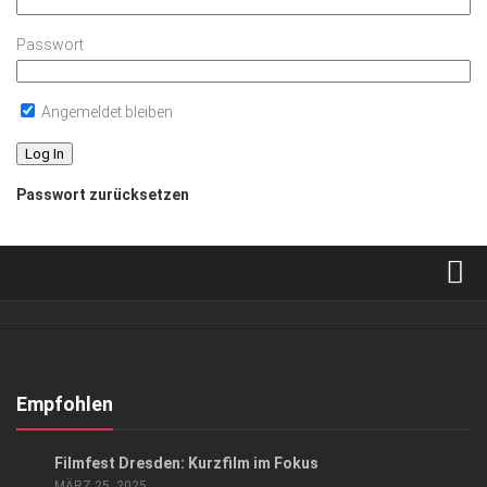
Passwort
Angemeldet bleiben
Passwort zurücksetzen
Verkaufsstellen
Abonnement
Kontakt, Impressum
Empfohlen
Datenschutzerklärung
EVENTS
/
KUNST & KULTUR
Filmfest Dresden: Kurzfilm im Fokus
AGB
MÄRZ 25, 2025