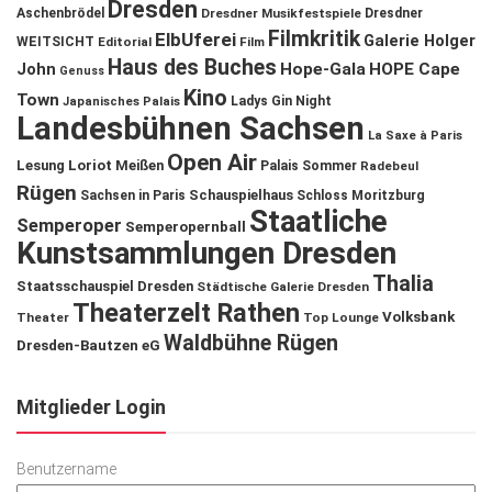
Dresden
Aschenbrödel
Dresdner Musikfestspiele
Dresdner
Filmkritik
ElbUferei
Galerie Holger
WEITSICHT
Editorial
Film
Haus des Buches
John
Hope-Gala
HOPE Cape
Genuss
Kino
Town
Ladys Gin Night
Japanisches Palais
Landesbühnen Sachsen
La Saxe à Paris
Open Air
Lesung
Loriot
Meißen
Palais Sommer
Radebeul
Rügen
Schauspielhaus
Sachsen in Paris
Schloss Moritzburg
Staatliche
Semperoper
Semperopernball
Kunstsammlungen Dresden
Thalia
Staatsschauspiel Dresden
Städtische Galerie Dresden
Theaterzelt Rathen
Volksbank
Theater
Top Lounge
Waldbühne Rügen
Dresden-Bautzen eG
Mitglieder Login
Benutzername