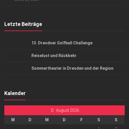
Top Gesundheitsforum Dresden / Ostsachsen
Mediadaten
Letzte Beiträge
13. Dresdner Golfball Challenge
Reiselust und Rückkehr
Sommertheater in Dresden und der Region
Kalender
August 2026
M
D
M
D
F
S
S
1
2