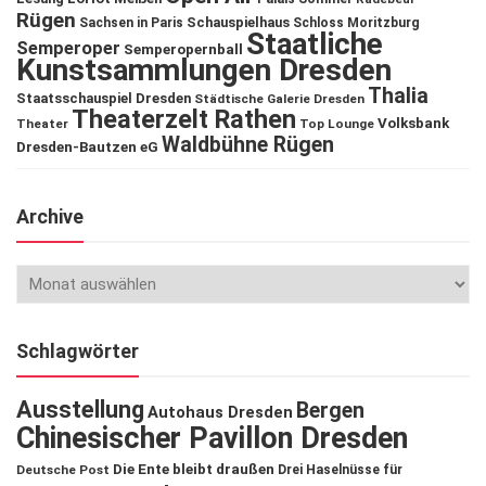
Rügen
Schauspielhaus
Sachsen in Paris
Schloss Moritzburg
Staatliche
Semperoper
Semperopernball
Kunstsammlungen Dresden
Thalia
Staatsschauspiel Dresden
Städtische Galerie Dresden
Theaterzelt Rathen
Volksbank
Theater
Top Lounge
Waldbühne Rügen
Dresden-Bautzen eG
Archive
Schlagwörter
Ausstellung
Bergen
Autohaus Dresden
Chinesischer Pavillon Dresden
Die Ente bleibt draußen
Deutsche Post
Drei Haselnüsse für