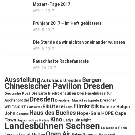
Mozart-Tage 2017
APR. 1, 2017
Frühjahr 2017 – Im Heft geblättert
APR. 5, 2017
Die Stunde da wir nichts voneinander wussten
APR. 8, 2017
Rauschhafte Rachefantasie
APR. 26, 2017
Ausstellung
Bergen
Autohaus Dresden
Chinesischer Pavillon Dresden
Die Ente bleibt draußen
Deutsche Post
Drei Haselnüsse für
Dresden
Aschenbrödel
Dresdner Musikfestspiele
Dresdner
Filmkritik
ElbUferei
Galerie Holger
WEITSICHT
Editorial
Film
Haus des Buches
John
Hope-Gala
HOPE Cape
Genuss
Kino
Town
Ladys Gin Night
Japanisches Palais
Landesbühnen Sachsen
La Saxe à Paris
Open Air
Lesung
Loriot
Meißen
Palais Sommer
Radebeul