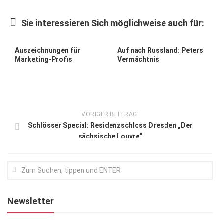
Kunst & Kultur
Sie interessieren Sich möglichweise auch für:
Lifestyle
Ausflug & Reise
Auszeichnungen für
Auf nach Russland: Peters
Marketing-Profis
Vermächtnis
Podcast
Top Branchen
SACHSEN IN PARIS
VORIGER BEITRAG:
Schlösser Special: Residenzschloss Dresden „Der
sächsische Louvre“
Newsletter