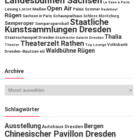
Landesbühnen Sachsen
La Saxe à Paris
Open Air
Lesung
Loriot
Meißen
Palais Sommer
Radebeul
Rügen
Schauspielhaus
Sachsen in Paris
Schloss Moritzburg
Staatliche
Semperoper
Semperopernball
Kunstsammlungen Dresden
Thalia
Staatsschauspiel Dresden
Städtische Galerie Dresden
Theaterzelt Rathen
Volksbank
Theater
Top Lounge
Waldbühne Rügen
Dresden-Bautzen eG
Archive
Schlagwörter
Ausstellung
Bergen
Autohaus Dresden
Chinesischer Pavillon Dresden