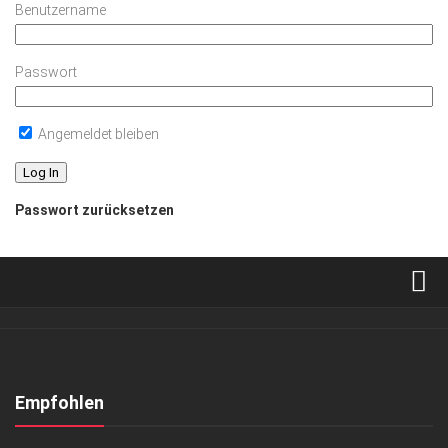
Benutzername
Passwort
Angemeldet bleiben
Passwort zurücksetzen
Verkaufsstellen
Abonnement
Kontakt, Impressum
Empfohlen
Datenschutzerklärung
ANZEIGE
/
LIFESTYLE