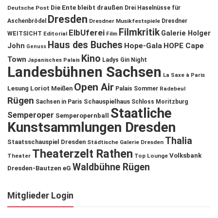
Die Ente bleibt draußen
Deutsche Post
Drei Haselnüsse für
Dresden
Aschenbrödel
Dresdner Musikfestspiele
Dresdner
Filmkritik
ElbUferei
Galerie Holger
WEITSICHT
Editorial
Film
Haus des Buches
John
Hope-Gala
HOPE Cape
Genuss
Kino
Town
Ladys Gin Night
Japanisches Palais
Landesbühnen Sachsen
La Saxe à Paris
Open Air
Lesung
Loriot
Meißen
Palais Sommer
Radebeul
Rügen
Schauspielhaus
Sachsen in Paris
Schloss Moritzburg
Staatliche
Semperoper
Semperopernball
Kunstsammlungen Dresden
Thalia
Staatsschauspiel Dresden
Städtische Galerie Dresden
Theaterzelt Rathen
Volksbank
Theater
Top Lounge
Waldbühne Rügen
Dresden-Bautzen eG
Mitglieder Login