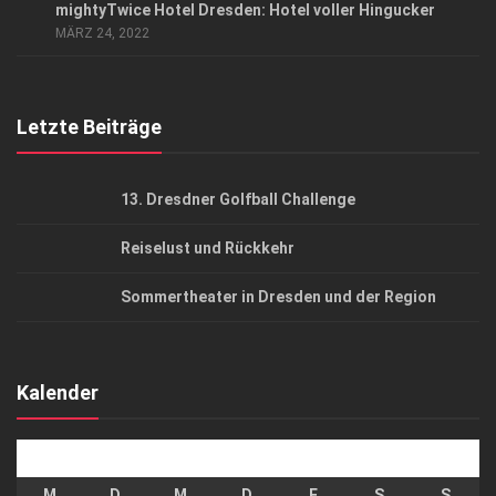
mightyTwice Hotel Dresden: Hotel voller Hingucker
AGB
MÄRZ 24, 2022
Top Gesundheitsforum Dresden / Ostsachsen
Mediadaten
Letzte Beiträge
13. Dresdner Golfball Challenge
Reiselust und Rückkehr
Sommertheater in Dresden und der Region
Kalender
August 2026
M
D
M
D
F
S
S