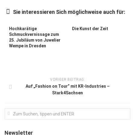
Kunst & Kultur
Sie interessieren Sich möglichweise auch für:
Lifestyle
0
0
Ausflug & Reise
Hochkarätige
Die Kunst der Zeit
Schmuckvernissage zum
Podcast
25. Jubiläum von Juwelier
Wempe in Dresden
Top Branchen
SACHSEN IN PARIS
VORIGER BEITRAG:
Auf „Fashion on Tour” mit KR-Industries –
Stark4Sachsen
Newsletter