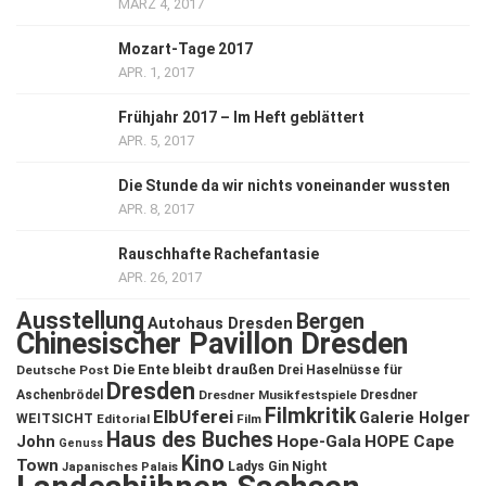
MÄRZ 4, 2017
Mozart-Tage 2017
APR. 1, 2017
Frühjahr 2017 – Im Heft geblättert
APR. 5, 2017
Die Stunde da wir nichts voneinander wussten
APR. 8, 2017
Rauschhafte Rachefantasie
APR. 26, 2017
Ausstellung
Bergen
Autohaus Dresden
Chinesischer Pavillon Dresden
Die Ente bleibt draußen
Deutsche Post
Drei Haselnüsse für
Dresden
Aschenbrödel
Dresdner Musikfestspiele
Dresdner
Filmkritik
ElbUferei
Galerie Holger
WEITSICHT
Editorial
Film
Haus des Buches
John
Hope-Gala
HOPE Cape
Genuss
Kino
Town
Ladys Gin Night
Japanisches Palais