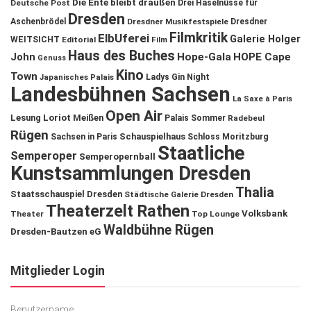
Die Ente bleibt draußen
Deutsche Post
Drei Haselnüsse für
Dresden
Aschenbrödel
Dresdner Musikfestspiele
Dresdner
Filmkritik
ElbUferei
Galerie Holger
WEITSICHT
Editorial
Film
Haus des Buches
John
Hope-Gala
HOPE Cape
Genuss
Kino
Town
Ladys Gin Night
Japanisches Palais
Landesbühnen Sachsen
La Saxe à Paris
Open Air
Lesung
Loriot
Meißen
Palais Sommer
Radebeul
Rügen
Schauspielhaus
Sachsen in Paris
Schloss Moritzburg
Staatliche
Semperoper
Semperopernball
Kunstsammlungen Dresden
Thalia
Staatsschauspiel Dresden
Städtische Galerie Dresden
Theaterzelt Rathen
Volksbank
Theater
Top Lounge
Waldbühne Rügen
Dresden-Bautzen eG
Mitglieder Login
Benutzername