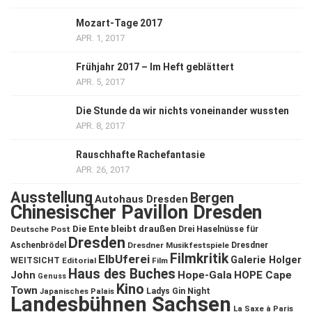
Mozart-Tage 2017
APR. 1, 2017
Frühjahr 2017 – Im Heft geblättert
APR. 5, 2017
Die Stunde da wir nichts voneinander wussten
APR. 8, 2017
Rauschhafte Rachefantasie
APR. 26, 2017
Ausstellung
Bergen
Autohaus Dresden
Chinesischer Pavillon Dresden
Die Ente bleibt draußen
Deutsche Post
Drei Haselnüsse für
Dresden
Aschenbrödel
Dresdner Musikfestspiele
Dresdner
Filmkritik
ElbUferei
Galerie Holger
WEITSICHT
Editorial
Film
Haus des Buches
John
Hope-Gala
HOPE Cape
Genuss
Kino
Town
Ladys Gin Night
Japanisches Palais
Landesbühnen Sachsen
La Saxe à Paris