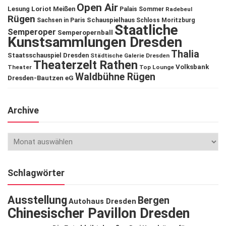
Open Air
Lesung
Loriot
Meißen
Palais Sommer
Radebeul
Rügen
Schauspielhaus
Sachsen in Paris
Schloss Moritzburg
Staatliche
Semperoper
Semperopernball
Kunstsammlungen Dresden
Thalia
Staatsschauspiel Dresden
Städtische Galerie Dresden
Theaterzelt Rathen
Volksbank
Theater
Top Lounge
Waldbühne Rügen
Dresden-Bautzen eG
Archive
Schlagwörter
Ausstellung
Bergen
Autohaus Dresden
Chinesischer Pavillon Dresden