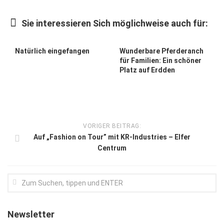
Kunst & Kultur
Sie interessieren Sich möglichweise auch für:
Lifestyle
Ausflug & Reise
Natürlich eingefangen
Wunderbare Pferderanch
für Familien: Ein schöner
Podcast
Platz auf Erdden
Top Branchen
SACHSEN IN PARIS
VORIGER BEITRAG:
Auf „Fashion on Tour” mit KR-Industries – Elfer
Centrum
Newsletter