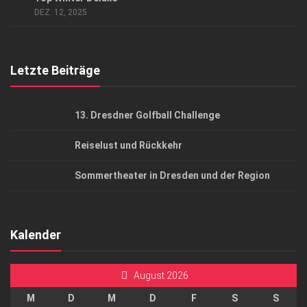
AGB
DEZ. 12, 2025
Top Gesundheitsforum Dresden / Ostsachsen
Mediadaten
Letzte Beiträge
13. Dresdner Golfball Challenge
Reiselust und Rückkehr
Sommertheater in Dresden und der Region
Kalender
August 2026
M
D
M
D
F
S
S