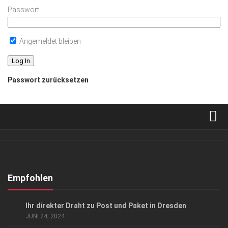
Passwort
Angemeldet bleiben
Passwort zurücksetzen
Verkaufsstellen
Abonnement
Kontakt, Impressum
Empfohlen
Datenschutzerklärung
ANZEIGE
/
GESCHÄFT
Ihr direkter Draht zu Post und Paket in Dresden
AGB
JUNI 24, 2024