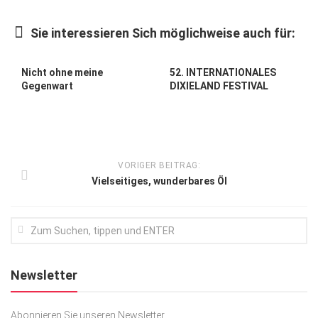
Kunst & Kultur
Sie interessieren Sich möglichweise auch für:
Lifestyle
Ausflug & Reise
Nicht ohne meine
52. INTERNATIONALES
Gegenwart
DIXIELAND FESTIVAL
Podcast
Top Branchen
SACHSEN IN PARIS
VORIGER BEITRAG:
Vielseitiges, wunderbares Öl
Newsletter
Abonnieren Sie unseren Newsletter