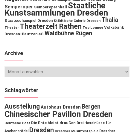
Staatliche
Semperoper
Semperopernball
Kunstsammlungen Dresden
Thalia
Staatsschauspiel Dresden
Städtische Galerie Dresden
Theaterzelt Rathen
Volksbank
Theater
Top Lounge
Waldbühne Rügen
Dresden-Bautzen eG
Archive
Schlagwörter
Ausstellung
Bergen
Autohaus Dresden
Chinesischer Pavillon Dresden
Die Ente bleibt draußen
Deutsche Post
Drei Haselnüsse für
Dresden
Aschenbrödel
Dresdner Musikfestspiele
Dresdner