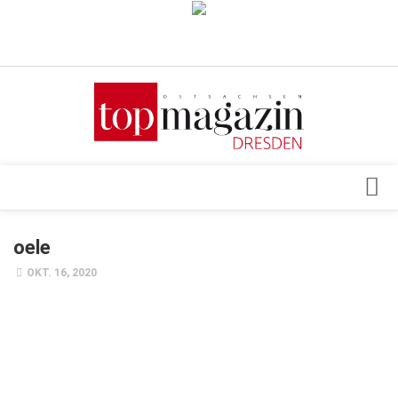
Verkaufsstellen
Abonnement
Kontakt, Impressum
Datenschutzerklärung
AGB
Architektur & Design
oele
Top Gesundheitsforum Dresden / Ostsachsen
Events
OKT. 16, 2020
Mediadaten
Genuss
Geschäft
gesund & schön
Gesellschaft