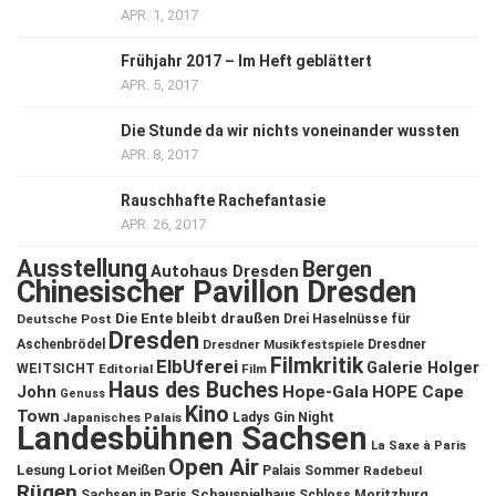
APR. 1, 2017
Frühjahr 2017 – Im Heft geblättert
APR. 5, 2017
Die Stunde da wir nichts voneinander wussten
APR. 8, 2017
Rauschhafte Rachefantasie
APR. 26, 2017
Ausstellung
Bergen
Autohaus Dresden
Chinesischer Pavillon Dresden
Die Ente bleibt draußen
Deutsche Post
Drei Haselnüsse für
Dresden
Aschenbrödel
Dresdner Musikfestspiele
Dresdner
Filmkritik
ElbUferei
Galerie Holger
WEITSICHT
Editorial
Film
Haus des Buches
John
Hope-Gala
HOPE Cape
Genuss
Kino
Town
Ladys Gin Night
Japanisches Palais
Landesbühnen Sachsen
La Saxe à Paris
Open Air
Lesung
Loriot
Meißen
Palais Sommer
Radebeul
Rügen
Schauspielhaus
Sachsen in Paris
Schloss Moritzburg