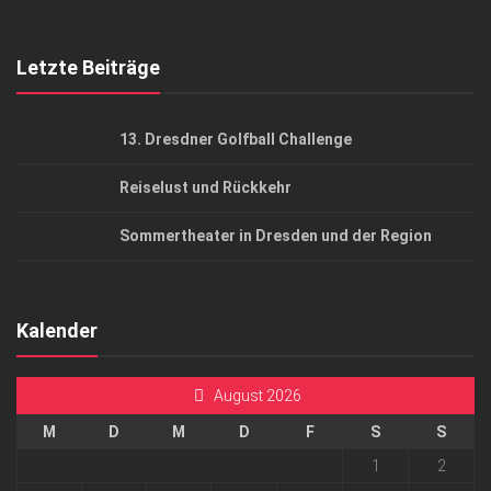
Top Gesundheitsforum Dresden / Ostsachsen
Mediadaten
Letzte Beiträge
13. Dresdner Golfball Challenge
Reiselust und Rückkehr
Sommertheater in Dresden und der Region
Kalender
August 2026
M
D
M
D
F
S
S
1
2