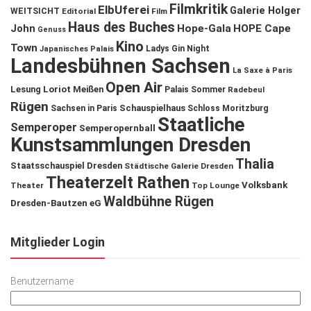
Filmkritik
ElbUferei
Galerie Holger
WEITSICHT
Editorial
Film
Haus des Buches
John
Hope-Gala
HOPE Cape
Genuss
Kino
Town
Ladys Gin Night
Japanisches Palais
Landesbühnen Sachsen
La Saxe à Paris
Open Air
Lesung
Loriot
Meißen
Palais Sommer
Radebeul
Rügen
Schauspielhaus
Sachsen in Paris
Schloss Moritzburg
Staatliche
Semperoper
Semperopernball
Kunstsammlungen Dresden
Thalia
Staatsschauspiel Dresden
Städtische Galerie Dresden
Theaterzelt Rathen
Volksbank
Theater
Top Lounge
Waldbühne Rügen
Dresden-Bautzen eG
Mitglieder Login
Benutzername