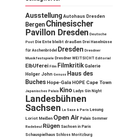
Ausstellung
Autohaus Dresden
Chinesischer
Bergen
Pavillon Dresden
Deutsche
Die Ente bleibt draußen
Post
Drei Haselnüsse
Dresden
für Aschenbrödel
Dresdner
Musikfestspiele
Dresdner WEITSICHT
Editorial
Filmkritik
ElbUferei
Galerie
Film
Haus des
Holger John
Genuss
Buches
Hope-Gala
HOPE Cape Town
Kino
Ladys Gin Night
Japanisches Palais
Landesbühnen
Sachsen
Lesung
La Saxe à Paris
Open Air
Loriot
Meißen
Palais Sommer
Rügen
Sachsen in Paris
Radebeul
Schauspielhaus
Schloss Moritzburg