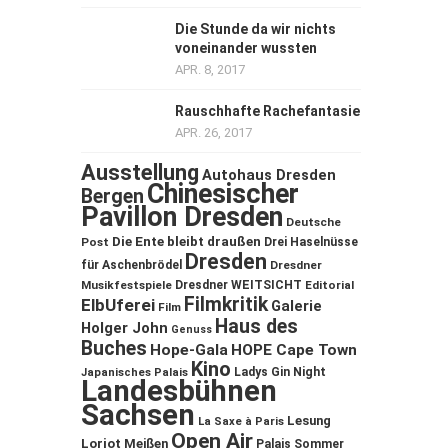
Die Stunde da wir nichts
voneinander wussten
APR. 8, 2017
Rauschhafte Rachefantasie
APR. 26, 2017
Ausstellung
Autohaus Dresden
Chinesischer
Bergen
Pavillon Dresden
Deutsche
Die Ente bleibt draußen
Post
Drei Haselnüsse
Dresden
für Aschenbrödel
Dresdner
Musikfestspiele
Dresdner WEITSICHT
Editorial
Filmkritik
ElbUferei
Galerie
Film
Haus des
Holger John
Genuss
Buches
Hope-Gala
HOPE Cape Town
Kino
Ladys Gin Night
Japanisches Palais
Landesbühnen
Sachsen
Lesung
La Saxe à Paris
Open Air
Loriot
Meißen
Palais Sommer