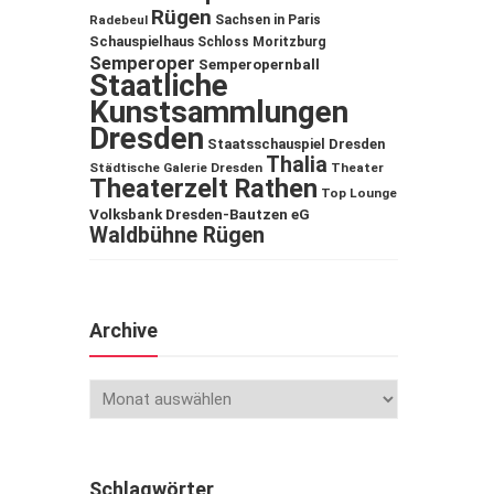
Rügen
Sachsen in Paris
Radebeul
Schauspielhaus
Schloss Moritzburg
Semperoper
Semperopernball
Staatliche
Kunstsammlungen
Dresden
Staatsschauspiel Dresden
Thalia
Städtische Galerie Dresden
Theater
Theaterzelt Rathen
Top Lounge
Volksbank Dresden-Bautzen eG
Waldbühne Rügen
Archive
Schlagwörter