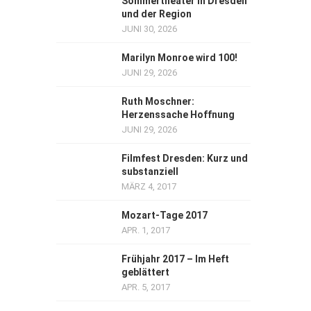
Sommertheater in Dresden
und der Region
JUNI 30, 2026
Marilyn Monroe wird 100!
JUNI 29, 2026
Ruth Moschner:
Herzenssache Hoffnung
JUNI 29, 2026
Filmfest Dresden: Kurz und
substanziell
MÄRZ 4, 2017
Mozart-Tage 2017
APR. 1, 2017
Frühjahr 2017 – Im Heft
geblättert
APR. 5, 2017