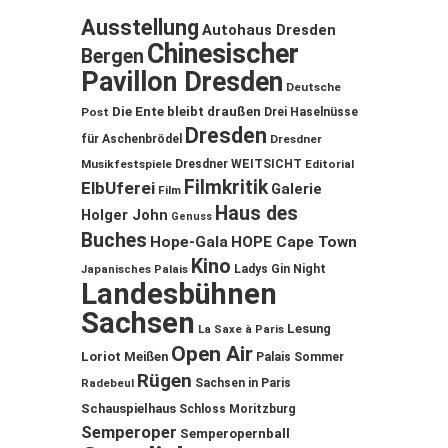
Ausstellung
Autohaus Dresden
Chinesischer
Bergen
Pavillon Dresden
Deutsche
Die Ente bleibt draußen
Post
Drei Haselnüsse
Dresden
für Aschenbrödel
Dresdner
Musikfestspiele
Dresdner WEITSICHT
Editorial
Filmkritik
ElbUferei
Galerie
Film
Haus des
Holger John
Genuss
Buches
Hope-Gala
HOPE Cape Town
Kino
Ladys Gin Night
Japanisches Palais
Landesbühnen
Sachsen
Lesung
La Saxe à Paris
Open Air
Loriot
Meißen
Palais Sommer
Rügen
Sachsen in Paris
Radebeul
Schauspielhaus
Schloss Moritzburg
Semperoper
Semperopernball