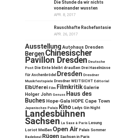
Die Stunde da wir nichts
voneinander wussten
APR. 8, 2017
Rauschhafte Rachefantasie
APR. 26, 2017
Ausstellung
Autohaus Dresden
Chinesischer
Bergen
Pavillon Dresden
Deutsche
Die Ente bleibt draußen
Post
Drei Haselnüsse
Dresden
für Aschenbrödel
Dresdner
Musikfestspiele
Dresdner WEITSICHT
Editorial
Filmkritik
ElbUferei
Galerie
Film
Haus des
Holger John
Genuss
Buches
Hope-Gala
HOPE Cape Town
Kino
Ladys Gin Night
Japanisches Palais
Landesbühnen
Sachsen
Lesung
La Saxe à Paris
Open Air
Loriot
Meißen
Palais Sommer
Rügen
Sachsen in Paris
Radebeul