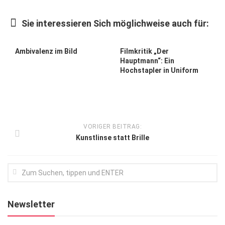
Kunst & Kultur
Sie interessieren Sich möglichweise auch für:
Lifestyle
Ausflug & Reise
Ambivalenz im Bild
Filmkritik „Der
Hauptmann“: Ein
Podcast
Hochstapler in Uniform
Top Branchen
SACHSEN IN PARIS
VORIGER BEITRAG:
Kunstlinse statt Brille
Newsletter