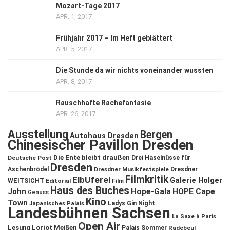
Mozart-Tage 2017
APR. 1, 2017
Frühjahr 2017 – Im Heft geblättert
APR. 5, 2017
Die Stunde da wir nichts voneinander wussten
APR. 8, 2017
Rauschhafte Rachefantasie
APR. 26, 2017
Ausstellung
Bergen
Autohaus Dresden
Chinesischer Pavillon Dresden
Die Ente bleibt draußen
Deutsche Post
Drei Haselnüsse für
Dresden
Aschenbrödel
Dresdner Musikfestspiele
Dresdner
Filmkritik
ElbUferei
Galerie Holger
WEITSICHT
Editorial
Film
Haus des Buches
John
Hope-Gala
HOPE Cape
Genuss
Kino
Town
Ladys Gin Night
Japanisches Palais
Landesbühnen Sachsen
La Saxe à Paris
Open Air
Lesung
Loriot
Meißen
Palais Sommer
Radebeul