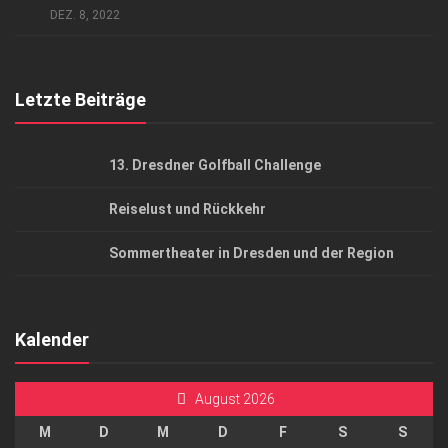
DEZ. 8, 2022
Top Gesundheitsforum Dresden / Ostsachsen
Mediadaten
Letzte Beiträge
13. Dresdner Golfball Challenge
Reiselust und Rückkehr
Sommertheater in Dresden und der Region
Kalender
August 2026
M
D
M
D
F
S
S