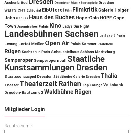
Dresden
Aschenbrödel
Dresdner Musikfestspiele
Dresdner
Filmkritik
ElbUferei
Galerie Holger
WEITSICHT
Editorial
Film
Haus des Buches
John
Hope-Gala
HOPE Cape
Genuss
Kino
Town
Ladys Gin Night
Japanisches Palais
Landesbühnen Sachsen
La Saxe à Paris
Open Air
Lesung
Loriot
Meißen
Palais Sommer
Radebeul
Rügen
Schauspielhaus
Sachsen in Paris
Schloss Moritzburg
Staatliche
Semperoper
Semperopernball
Kunstsammlungen Dresden
Thalia
Staatsschauspiel Dresden
Städtische Galerie Dresden
Theaterzelt Rathen
Volksbank
Theater
Top Lounge
Waldbühne Rügen
Dresden-Bautzen eG
Mitglieder Login
Benutzername