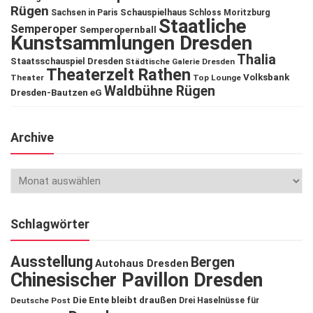
Rügen
Schauspielhaus
Sachsen in Paris
Schloss Moritzburg
Staatliche
Semperoper
Semperopernball
Kunstsammlungen Dresden
Thalia
Staatsschauspiel Dresden
Städtische Galerie Dresden
Theaterzelt Rathen
Volksbank
Theater
Top Lounge
Waldbühne Rügen
Dresden-Bautzen eG
Archive
Schlagwörter
Ausstellung
Bergen
Autohaus Dresden
Chinesischer Pavillon Dresden
Die Ente bleibt draußen
Deutsche Post
Drei Haselnüsse für