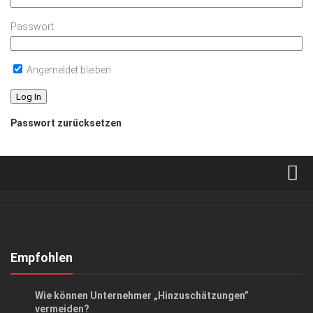
Passwort
Angemeldet bleiben
Passwort zurücksetzen
Verkaufsstellen
Abonnement
Kontakt, Impressum
Empfohlen
Datenschutzerklärung
ANZEIGE
/
GESCHÄFT
Wie können Unternehmer „Hinzuschätzungen”
AGB
vermeiden?