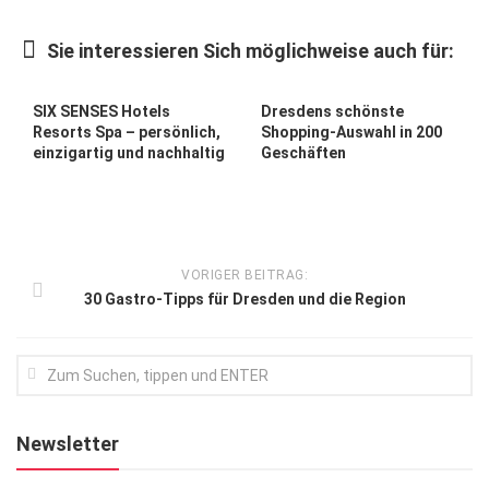
Kunst & Kultur
Sie interessieren Sich möglichweise auch für:
Lifestyle
Ausflug & Reise
SIX SENSES Hotels
Dresdens schönste
Resorts Spa – persönlich,
Shopping-Auswahl in 200
Podcast
einzigartig und nachhaltig
Geschäften
Top Branchen
SACHSEN IN PARIS
VORIGER BEITRAG:
30 Gastro-Tipps für Dresden und die Region
Newsletter