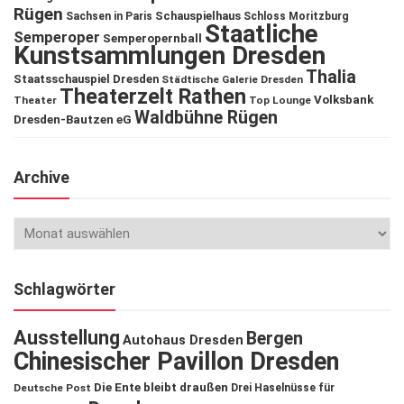
Rügen
Schauspielhaus
Sachsen in Paris
Schloss Moritzburg
Staatliche
Semperoper
Semperopernball
Kunstsammlungen Dresden
Thalia
Staatsschauspiel Dresden
Städtische Galerie Dresden
Theaterzelt Rathen
Volksbank
Theater
Top Lounge
Waldbühne Rügen
Dresden-Bautzen eG
Archive
Schlagwörter
Ausstellung
Bergen
Autohaus Dresden
Chinesischer Pavillon Dresden
Die Ente bleibt draußen
Deutsche Post
Drei Haselnüsse für