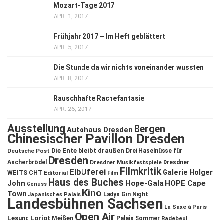
Mozart-Tage 2017
APR. 1, 2017
Frühjahr 2017 – Im Heft geblättert
APR. 5, 2017
Die Stunde da wir nichts voneinander wussten
APR. 8, 2017
Rauschhafte Rachefantasie
APR. 26, 2017
Ausstellung
Bergen
Autohaus Dresden
Chinesischer Pavillon Dresden
Die Ente bleibt draußen
Deutsche Post
Drei Haselnüsse für
Dresden
Aschenbrödel
Dresdner Musikfestspiele
Dresdner
Filmkritik
ElbUferei
Galerie Holger
WEITSICHT
Editorial
Film
Haus des Buches
John
Hope-Gala
HOPE Cape
Genuss
Kino
Town
Ladys Gin Night
Japanisches Palais
Landesbühnen Sachsen
La Saxe à Paris
Open Air
Lesung
Loriot
Meißen
Palais Sommer
Radebeul