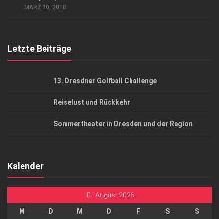
MÄRZ 20, 2018
Top Gesundheitsforum Dresden / Ostsachsen
Mediadaten
Letzte Beiträge
13. Dresdner Golfball Challenge
Reiselust und Rückkehr
Sommertheater in Dresden und der Region
Kalender
August 2026
M
D
M
D
F
S
S