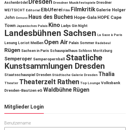
Dresden
Aschenbrödel
Dresdner Musikfestspiele
Dresdner
Filmkritik
ElbUferei
Galerie Holger
WEITSICHT
Editorial
Film
Haus des Buches
John
Hope-Gala
HOPE Cape
Genuss
Kino
Town
Ladys Gin Night
Japanisches Palais
Landesbühnen Sachsen
La Saxe à Paris
Open Air
Lesung
Loriot
Meißen
Palais Sommer
Radebeul
Rügen
Schauspielhaus
Sachsen in Paris
Schloss Moritzburg
Staatliche
Semperoper
Semperopernball
Kunstsammlungen Dresden
Thalia
Staatsschauspiel Dresden
Städtische Galerie Dresden
Theaterzelt Rathen
Volksbank
Theater
Top Lounge
Waldbühne Rügen
Dresden-Bautzen eG
Mitglieder Login
Benutzername