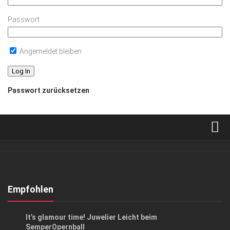
Passwort
Angemeldet bleiben
Passwort zurücksetzen
Verkaufsstellen
Abonnement
Kontakt, Impressum
Empfohlen
Datenschutzerklärung
ANZEIGE
/
EVENTS
/
GESELLSCHAFT
It’s glamour time! Juwelier Leicht beim
AGB
SemperOpernball