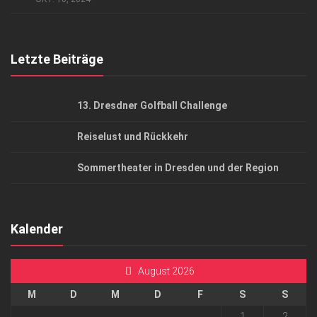
Top Gesundheitsforum Dresden / Ostsachsen
Mediadaten
Letzte Beiträge
13. Dresdner Golfball Challenge
Reiselust und Rückkehr
Sommertheater in Dresden und der Region
Kalender
August 2026
M
D
M
D
F
S
S
1
2