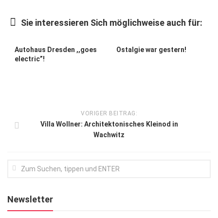
Kunst & Kultur
Sie interessieren Sich möglichweise auch für:
Lifestyle
Ausflug & Reise
Autohaus Dresden ,,goes
Ostalgie war gestern!
electric”!
Podcast
Top Branchen
SACHSEN IN PARIS
VORIGER BEITRAG:
Villa Wollner: Architektonisches Kleinod in
Wachwitz
Newsletter