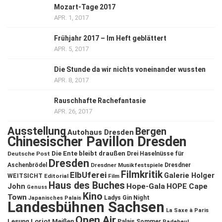
Mozart-Tage 2017
APR. 1, 2017
Frühjahr 2017 – Im Heft geblättert
APR. 5, 2017
Die Stunde da wir nichts voneinander wussten
APR. 8, 2017
Rauschhafte Rachefantasie
APR. 26, 2017
Ausstellung
Bergen
Autohaus Dresden
Chinesischer Pavillon Dresden
Die Ente bleibt draußen
Deutsche Post
Drei Haselnüsse für
Dresden
Aschenbrödel
Dresdner Musikfestspiele
Dresdner
Filmkritik
ElbUferei
Galerie Holger
WEITSICHT
Editorial
Film
Haus des Buches
John
Hope-Gala
HOPE Cape
Genuss
Kino
Town
Ladys Gin Night
Japanisches Palais
Landesbühnen Sachsen
La Saxe à Paris
Open Air
Lesung
Loriot
Meißen
Palais Sommer
Radebeul