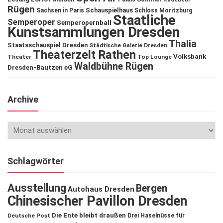
Rügen
Schauspielhaus
Sachsen in Paris
Schloss Moritzburg
Staatliche
Semperoper
Semperopernball
Kunstsammlungen Dresden
Thalia
Staatsschauspiel Dresden
Städtische Galerie Dresden
Theaterzelt Rathen
Volksbank
Theater
Top Lounge
Waldbühne Rügen
Dresden-Bautzen eG
Archive
Schlagwörter
Ausstellung
Bergen
Autohaus Dresden
Chinesischer Pavillon Dresden
Die Ente bleibt draußen
Deutsche Post
Drei Haselnüsse für