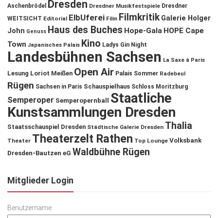
Dresden
Aschenbrödel
Dresdner Musikfestspiele
Dresdner
Filmkritik
ElbUferei
Galerie Holger
WEITSICHT
Editorial
Film
Haus des Buches
John
Hope-Gala
HOPE Cape
Genuss
Kino
Town
Ladys Gin Night
Japanisches Palais
Landesbühnen Sachsen
La Saxe à Paris
Open Air
Lesung
Loriot
Meißen
Palais Sommer
Radebeul
Rügen
Schauspielhaus
Sachsen in Paris
Schloss Moritzburg
Staatliche
Semperoper
Semperopernball
Kunstsammlungen Dresden
Thalia
Staatsschauspiel Dresden
Städtische Galerie Dresden
Theaterzelt Rathen
Volksbank
Theater
Top Lounge
Waldbühne Rügen
Dresden-Bautzen eG
Mitglieder Login
Benutzername