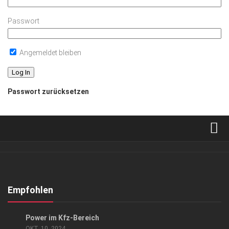
Passwort
Angemeldet bleiben
Passwort zurücksetzen
Verkaufsstellen
Abonnement
Kontakt, Impressum
Empfohlen
Datenschutzerklärung
ANZEIGE
/
GESCHÄFT
Power im Kfz-Bereich
AGB
OKT. 10, 2024