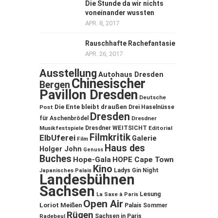
Die Stunde da wir nichts
voneinander wussten
APR. 8, 2017
Rauschhafte Rachefantasie
APR. 26, 2017
Ausstellung
Autohaus Dresden
Chinesischer
Bergen
Pavillon Dresden
Deutsche
Die Ente bleibt draußen
Post
Drei Haselnüsse
Dresden
für Aschenbrödel
Dresdner
Musikfestspiele
Dresdner WEITSICHT
Editorial
Filmkritik
ElbUferei
Galerie
Film
Haus des
Holger John
Genuss
Buches
Hope-Gala
HOPE Cape Town
Kino
Ladys Gin Night
Japanisches Palais
Landesbühnen
Sachsen
Lesung
La Saxe à Paris
Open Air
Loriot
Meißen
Palais Sommer
Rügen
Sachsen in Paris
Radebeul