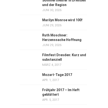
Sommertheater in Dresden
und der Region
JUNI 30, 2026
Marilyn Monroe wird 100!
JUNI 29, 2026
Ruth Moschner:
Herzenssache Hoffnung
JUNI 29, 2026
Filmfest Dresden: Kurz und
substanziell
MÄRZ 4, 2017
Mozart-Tage 2017
APR. 1, 2017
Frühjahr 2017 – Im Heft
geblättert
APR. 5, 2017