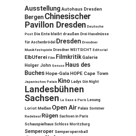
Ausstellung
Autohaus Dresden
Chinesischer
Bergen
Pavillon Dresden
Deutsche
Die Ente bleibt draußen
Post
Drei Haselnüsse
Dresden
für Aschenbrödel
Dresdner
Musikfestspiele
Dresdner WEITSICHT
Editorial
Filmkritik
ElbUferei
Galerie
Film
Haus des
Holger John
Genuss
Buches
Hope-Gala
HOPE Cape Town
Kino
Ladys Gin Night
Japanisches Palais
Landesbühnen
Sachsen
Lesung
La Saxe à Paris
Open Air
Loriot
Meißen
Palais Sommer
Rügen
Sachsen in Paris
Radebeul
Schauspielhaus
Schloss Moritzburg
Semperoper
Semperopernball