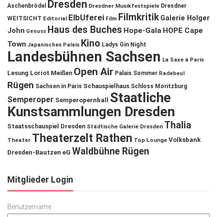
Dresden
Aschenbrödel
Dresdner Musikfestspiele
Dresdner
Filmkritik
ElbUferei
Galerie Holger
WEITSICHT
Editorial
Film
Haus des Buches
John
Hope-Gala
HOPE Cape
Genuss
Kino
Town
Ladys Gin Night
Japanisches Palais
Landesbühnen Sachsen
La Saxe à Paris
Open Air
Lesung
Loriot
Meißen
Palais Sommer
Radebeul
Rügen
Schauspielhaus
Sachsen in Paris
Schloss Moritzburg
Staatliche
Semperoper
Semperopernball
Kunstsammlungen Dresden
Thalia
Staatsschauspiel Dresden
Städtische Galerie Dresden
Theaterzelt Rathen
Volksbank
Theater
Top Lounge
Waldbühne Rügen
Dresden-Bautzen eG
Mitglieder Login
Benutzername