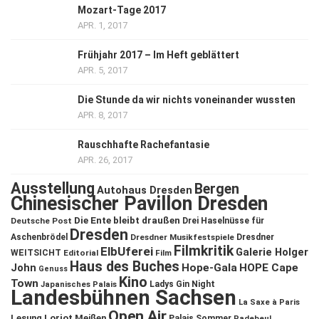
Mozart-Tage 2017
APR. 1, 2017
Frühjahr 2017 – Im Heft geblättert
APR. 5, 2017
Die Stunde da wir nichts voneinander wussten
APR. 8, 2017
Rauschhafte Rachefantasie
APR. 26, 2017
Ausstellung
Bergen
Autohaus Dresden
Chinesischer Pavillon Dresden
Die Ente bleibt draußen
Deutsche Post
Drei Haselnüsse für
Dresden
Aschenbrödel
Dresdner Musikfestspiele
Dresdner
Filmkritik
ElbUferei
Galerie Holger
WEITSICHT
Editorial
Film
Haus des Buches
John
Hope-Gala
HOPE Cape
Genuss
Kino
Town
Ladys Gin Night
Japanisches Palais
Landesbühnen Sachsen
La Saxe à Paris
Open Air
Lesung
Loriot
Meißen
Palais Sommer
Radebeul