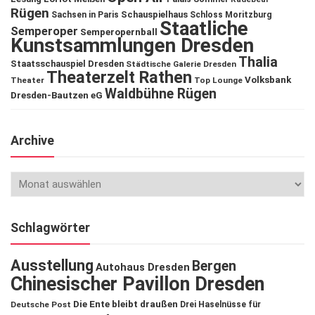
Rügen
Schauspielhaus
Sachsen in Paris
Schloss Moritzburg
Staatliche
Semperoper
Semperopernball
Kunstsammlungen Dresden
Thalia
Staatsschauspiel Dresden
Städtische Galerie Dresden
Theaterzelt Rathen
Volksbank
Theater
Top Lounge
Waldbühne Rügen
Dresden-Bautzen eG
Archive
Schlagwörter
Ausstellung
Bergen
Autohaus Dresden
Chinesischer Pavillon Dresden
Die Ente bleibt draußen
Deutsche Post
Drei Haselnüsse für