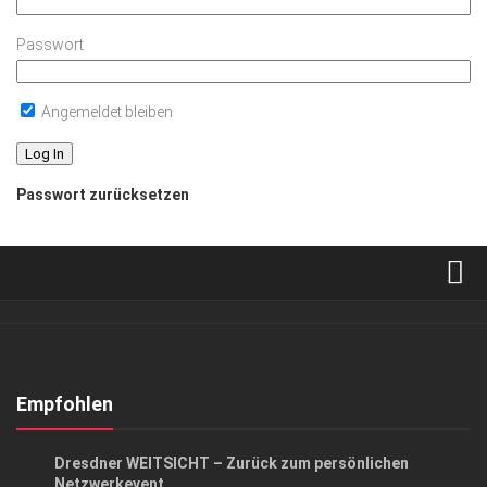
Passwort
Angemeldet bleiben
Passwort zurücksetzen
Verkaufsstellen
Abonnement
Kontakt, Impressum
Empfohlen
Datenschutzerklärung
ANZEIGE
/
EVENTS
/
GESCHÄFT
Dresdner WEITSICHT – Zurück zum persönlichen
AGB
Netzwerkevent