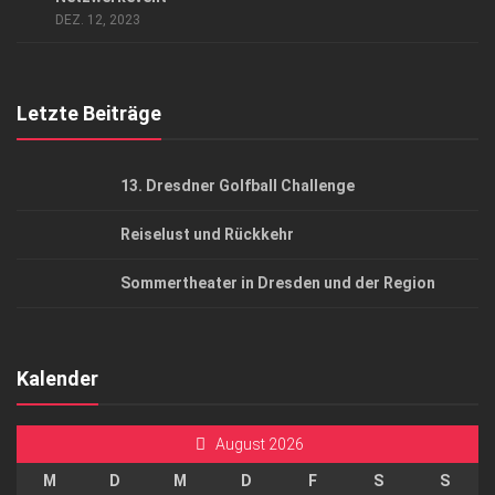
DEZ. 12, 2023
Top Gesundheitsforum Dresden / Ostsachsen
Mediadaten
Letzte Beiträge
13. Dresdner Golfball Challenge
Reiselust und Rückkehr
Sommertheater in Dresden und der Region
Kalender
August 2026
M
D
M
D
F
S
S