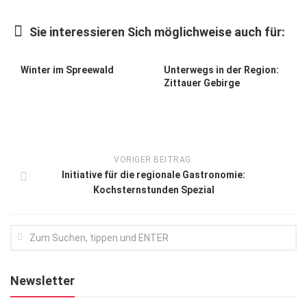
Kunst & Kultur
Sie interessieren Sich möglichweise auch für:
Lifestyle
Ausflug & Reise
Winter im Spreewald
Unterwegs in der Region:
Zittauer Gebirge
Podcast
Top Branchen
SACHSEN IN PARIS
VORIGER BEITRAG:
Initiative für die regionale Gastronomie:
Kochsternstunden Spezial
Newsletter