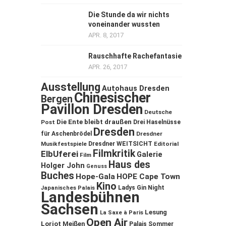
Die Stunde da wir nichts
voneinander wussten
APR. 8, 2017
Rauschhafte Rachefantasie
APR. 26, 2017
Ausstellung
Autohaus Dresden
Chinesischer
Bergen
Pavillon Dresden
Deutsche
Die Ente bleibt draußen
Post
Drei Haselnüsse
Dresden
für Aschenbrödel
Dresdner
Musikfestspiele
Dresdner WEITSICHT
Editorial
Filmkritik
ElbUferei
Galerie
Film
Haus des
Holger John
Genuss
Buches
Hope-Gala
HOPE Cape Town
Kino
Ladys Gin Night
Japanisches Palais
Landesbühnen
Sachsen
Lesung
La Saxe à Paris
Open Air
Loriot
Meißen
Palais Sommer