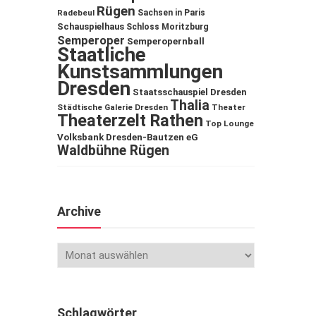
Rügen
Sachsen in Paris
Radebeul
Schauspielhaus
Schloss Moritzburg
Semperoper
Semperopernball
Staatliche
Kunstsammlungen
Dresden
Staatsschauspiel Dresden
Thalia
Städtische Galerie Dresden
Theater
Theaterzelt Rathen
Top Lounge
Volksbank Dresden-Bautzen eG
Waldbühne Rügen
Archive
Schlagwörter