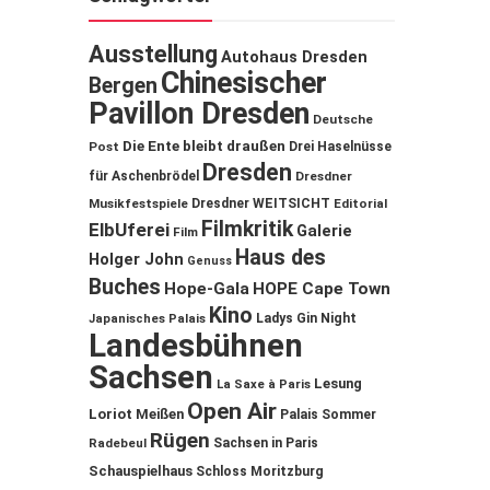
Ausstellung
Autohaus Dresden
Chinesischer
Bergen
Pavillon Dresden
Deutsche
Die Ente bleibt draußen
Post
Drei Haselnüsse
Dresden
für Aschenbrödel
Dresdner
Musikfestspiele
Dresdner WEITSICHT
Editorial
Filmkritik
ElbUferei
Galerie
Film
Haus des
Holger John
Genuss
Buches
Hope-Gala
HOPE Cape Town
Kino
Ladys Gin Night
Japanisches Palais
Landesbühnen
Sachsen
Lesung
La Saxe à Paris
Open Air
Loriot
Meißen
Palais Sommer
Rügen
Sachsen in Paris
Radebeul
Schauspielhaus
Schloss Moritzburg