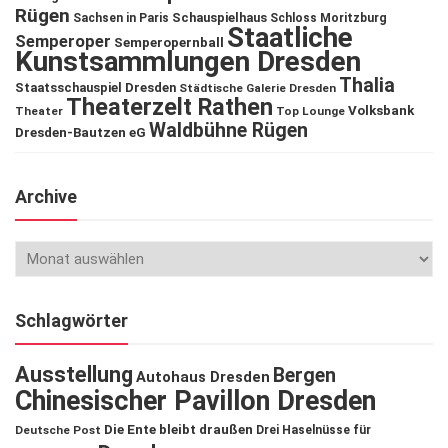
Rügen
Schauspielhaus
Sachsen in Paris
Schloss Moritzburg
Staatliche
Semperoper
Semperopernball
Kunstsammlungen Dresden
Thalia
Staatsschauspiel Dresden
Städtische Galerie Dresden
Theaterzelt Rathen
Volksbank
Theater
Top Lounge
Waldbühne Rügen
Dresden-Bautzen eG
Archive
Schlagwörter
Ausstellung
Bergen
Autohaus Dresden
Chinesischer Pavillon Dresden
Die Ente bleibt draußen
Deutsche Post
Drei Haselnüsse für