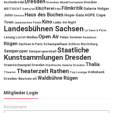
Dresden
Aschenbrödel
Dresdner Musikfestspiele
Dresdner
Filmkritik
ElbUferei
Galerie Holger
WEITSICHT
Editorial
Film
Haus des Buches
John
Hope-Gala
HOPE Cape
Genuss
Kino
Town
Ladys Gin Night
Japanisches Palais
Landesbühnen Sachsen
La Saxe à Paris
Open Air
Lesung
Loriot
Meißen
Palais Sommer
Radebeul
Rügen
Schauspielhaus
Sachsen in Paris
Schloss Moritzburg
Staatliche
Semperoper
Semperopernball
Kunstsammlungen Dresden
Thalia
Staatsschauspiel Dresden
Städtische Galerie Dresden
Theaterzelt Rathen
Volksbank
Theater
Top Lounge
Waldbühne Rügen
Dresden-Bautzen eG
Mitglieder Login
Benutzername