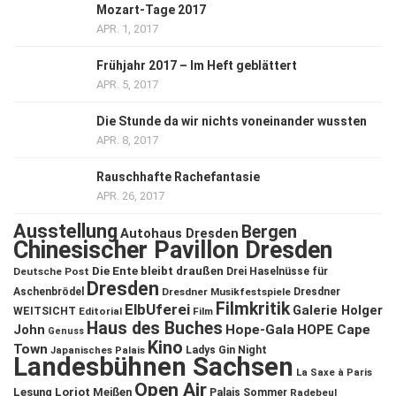
Mozart-Tage 2017
APR. 1, 2017
Frühjahr 2017 – Im Heft geblättert
APR. 5, 2017
Die Stunde da wir nichts voneinander wussten
APR. 8, 2017
Rauschhafte Rachefantasie
APR. 26, 2017
Ausstellung
Bergen
Autohaus Dresden
Chinesischer Pavillon Dresden
Die Ente bleibt draußen
Deutsche Post
Drei Haselnüsse für
Dresden
Aschenbrödel
Dresdner Musikfestspiele
Dresdner
Filmkritik
ElbUferei
Galerie Holger
WEITSICHT
Editorial
Film
Haus des Buches
John
Hope-Gala
HOPE Cape
Genuss
Kino
Town
Ladys Gin Night
Japanisches Palais
Landesbühnen Sachsen
La Saxe à Paris
Open Air
Lesung
Loriot
Meißen
Palais Sommer
Radebeul