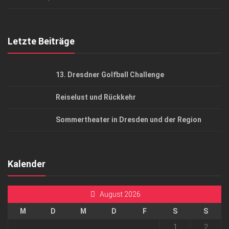
Top Gesundheitsforum Dresden / Ostsachsen
Mediadaten
Letzte Beiträge
13. Dresdner Golfball Challenge
Reiselust und Rückkehr
Sommertheater in Dresden und der Region
Kalender
August 2026
M
D
M
D
F
S
S
1
2