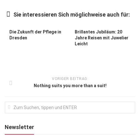
Kunst & Kultur
Sie interessieren Sich möglichweise auch für:
Lifestyle
Ausflug & Reise
Die Zukunft der Pflege in
Brillantes Jubiläum: 20
Dresden
Jahre Reisen mit Juwelier
Podcast
Leicht
Top Branchen
SACHSEN IN PARIS
VORIGER BEITRAG:
Nothing suits you more than a suit!
Newsletter