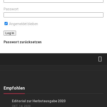
Passwort
Angemeldet bleiben
Passwort zurücksetzen
Verkaufsstellen
Abonnement
Kontakt, Impressum
Empfohlen
Datenschutzerklärung
LIFESTYLE
Editorial zur Herbstausgabe 2020
AGB
OKT. 14, 2020