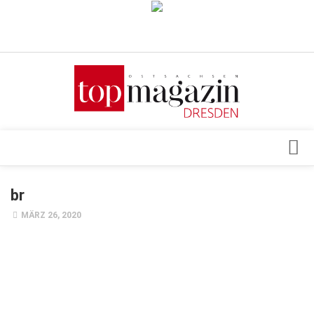
Verkaufsstellen
Abonnement
Kontakt, Impressum
Datenschutzerklärung
AGB
Architektur & Design
br
Top Gesundheitsforum Dresden / Ostsachsen
Events
MÄRZ 26, 2020
Mediadaten
Genuss
Geschäft
gesund & schön
Gesellschaft