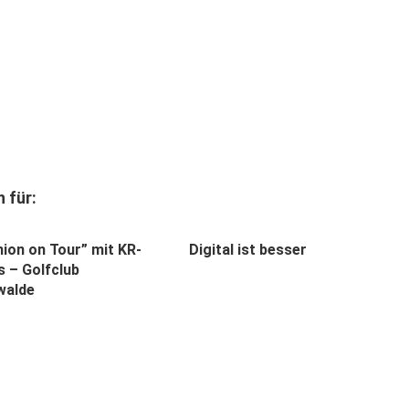
 für:
hion on Tour” mit KR-
Digital ist besser
s – Golfclub
walde