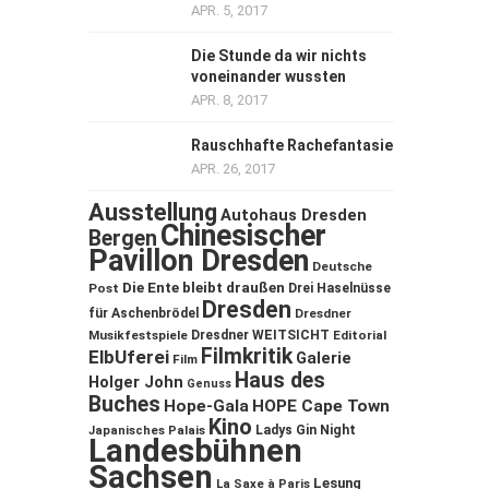
APR. 5, 2017
Die Stunde da wir nichts
voneinander wussten
APR. 8, 2017
Rauschhafte Rachefantasie
APR. 26, 2017
Ausstellung
Autohaus Dresden
Chinesischer
Bergen
Pavillon Dresden
Deutsche
Die Ente bleibt draußen
Post
Drei Haselnüsse
Dresden
für Aschenbrödel
Dresdner
Musikfestspiele
Dresdner WEITSICHT
Editorial
Filmkritik
ElbUferei
Galerie
Film
Haus des
Holger John
Genuss
Buches
Hope-Gala
HOPE Cape Town
Kino
Ladys Gin Night
Japanisches Palais
Landesbühnen
Sachsen
Lesung
La Saxe à Paris