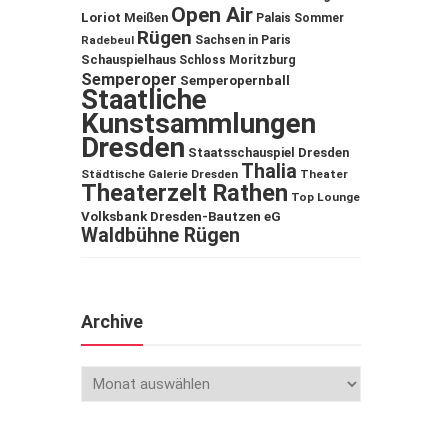
Open Air
Loriot
Meißen
Palais Sommer
Rügen
Sachsen in Paris
Radebeul
Schauspielhaus
Schloss Moritzburg
Semperoper
Semperopernball
Staatliche
Kunstsammlungen
Dresden
Staatsschauspiel Dresden
Thalia
Städtische Galerie Dresden
Theater
Theaterzelt Rathen
Top Lounge
Volksbank Dresden-Bautzen eG
Waldbühne Rügen
Archive