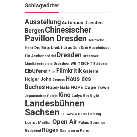
Schlagwörter
Ausstellung
Autohaus Dresden
Chinesischer
Bergen
Pavillon Dresden
Deutsche
Die Ente bleibt draußen
Post
Drei Haselnüsse
Dresden
für Aschenbrödel
Dresdner
Musikfestspiele
Dresdner WEITSICHT
Editorial
Filmkritik
ElbUferei
Galerie
Film
Haus des
Holger John
Genuss
Buches
Hope-Gala
HOPE Cape Town
Kino
Ladys Gin Night
Japanisches Palais
Landesbühnen
Sachsen
Lesung
La Saxe à Paris
Open Air
Loriot
Meißen
Palais Sommer
Rügen
Sachsen in Paris
Radebeul