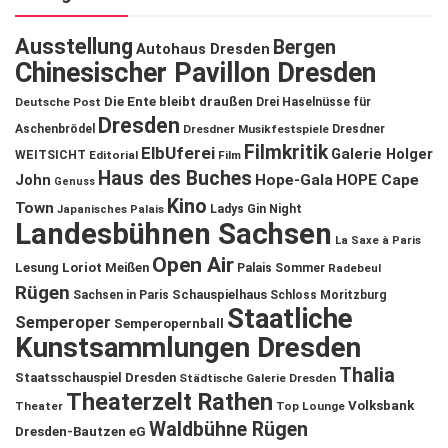
Ausstellung
Bergen
Autohaus Dresden
Chinesischer Pavillon Dresden
Die Ente bleibt draußen
Deutsche Post
Drei Haselnüsse für
Dresden
Aschenbrödel
Dresdner Musikfestspiele
Dresdner
Filmkritik
ElbUferei
Galerie Holger
WEITSICHT
Editorial
Film
Haus des Buches
John
Hope-Gala
HOPE Cape
Genuss
Kino
Town
Ladys Gin Night
Japanisches Palais
Landesbühnen Sachsen
La Saxe à Paris
Open Air
Lesung
Loriot
Meißen
Palais Sommer
Radebeul
Rügen
Schauspielhaus
Sachsen in Paris
Schloss Moritzburg
Staatliche
Semperoper
Semperopernball
Kunstsammlungen Dresden
Thalia
Staatsschauspiel Dresden
Städtische Galerie Dresden
Theaterzelt Rathen
Volksbank
Theater
Top Lounge
Waldbühne Rügen
Dresden-Bautzen eG