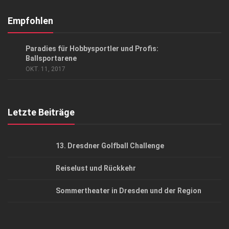
Abonnement
Kontakt, Impressum
Empfohlen
Datenschutzerklärung
ANZEIGE
/
GESUND & SCHÖN
/
SPORT
Paradies für Hobbysportler und Profis:
AGB
Ballsportarene
OKT. 11, 2017
Top Gesundheitsforum Dresden / Ostsachsen
Mediadaten
Letzte Beiträge
13. Dresdner Golfball Challenge
Reiselust und Rückkehr
Sommertheater in Dresden und der Region