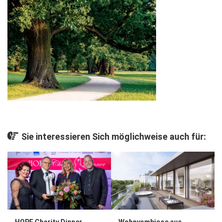
Gesellschaft
Kunst & Kultur
Lifestyle
Ausflug & Reise
Podcast
Top Branchen
SACHSEN IN PARIS
Sie interessieren Sich möglichweise auch für:
HOPE Charity Dinner