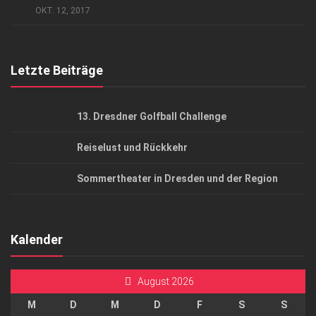
OKT. 12, 2017
Top Gesundheitsforum Dresden / Ostsachsen
Mediadaten
Letzte Beiträge
13. Dresdner Golfball Challenge
Reiselust und Rückkehr
Sommertheater in Dresden und der Region
Kalender
August 2026
M
D
M
D
F
S
S