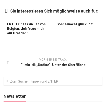
Kunst & Kultur
Sie interessieren Sich möglichweise auch für:
Lifestyle
Ausflug & Reise
I.K.H. Prinzessin Léa von
Sonne macht glücklich!
Belgien: „Ich freue mich
Podcast
auf Dresden.”
Top Branchen
SACHSEN IN PARIS
VORIGER BEITRAG:
Filmkritik „Undine“: Unter der Oberfläche
Newsletter