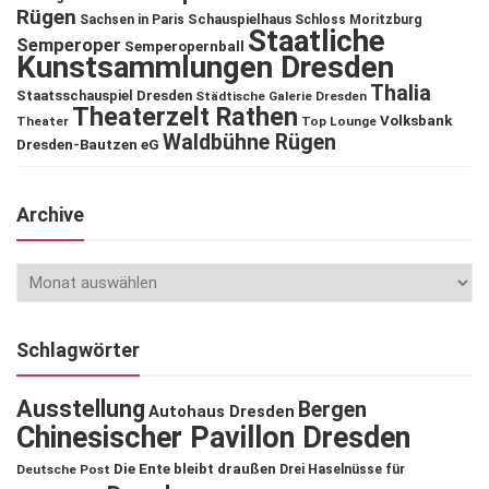
Rügen
Schauspielhaus
Sachsen in Paris
Schloss Moritzburg
Staatliche
Semperoper
Semperopernball
Kunstsammlungen Dresden
Thalia
Staatsschauspiel Dresden
Städtische Galerie Dresden
Theaterzelt Rathen
Volksbank
Theater
Top Lounge
Waldbühne Rügen
Dresden-Bautzen eG
Archive
Schlagwörter
Ausstellung
Bergen
Autohaus Dresden
Chinesischer Pavillon Dresden
Die Ente bleibt draußen
Deutsche Post
Drei Haselnüsse für