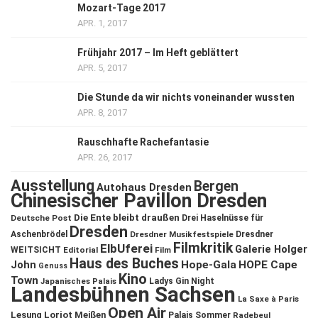
Mozart-Tage 2017
APR. 1, 2017
Frühjahr 2017 – Im Heft geblättert
APR. 5, 2017
Die Stunde da wir nichts voneinander wussten
APR. 8, 2017
Rauschhafte Rachefantasie
APR. 26, 2017
Ausstellung
Bergen
Autohaus Dresden
Chinesischer Pavillon Dresden
Die Ente bleibt draußen
Deutsche Post
Drei Haselnüsse für
Dresden
Aschenbrödel
Dresdner Musikfestspiele
Dresdner
Filmkritik
ElbUferei
Galerie Holger
WEITSICHT
Editorial
Film
Haus des Buches
John
Hope-Gala
HOPE Cape
Genuss
Kino
Town
Ladys Gin Night
Japanisches Palais
Landesbühnen Sachsen
La Saxe à Paris
Open Air
Lesung
Loriot
Meißen
Palais Sommer
Radebeul