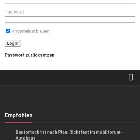
Passwort
Angemeldet bleiben
Passwort zurücksetzen
Verkaufsstellen
Abonnement
Kontakt, Impressum
Empfohlen
Datenschutzerklärung
ANZEIGE
/
EVENTS
/
GESCHÄFT
Baufortschritt nach Plan: Richtfest im mobilforum-
AGB
Autohaus