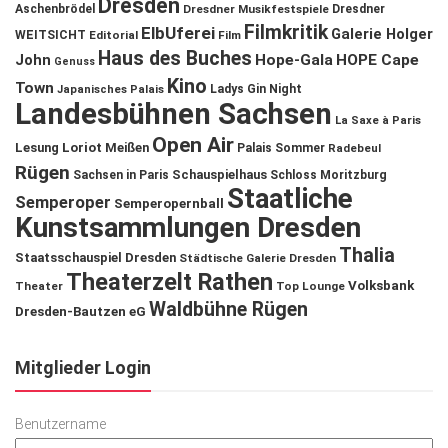
Dresden
Aschenbrödel
Dresdner Musikfestspiele
Dresdner
Filmkritik
ElbUferei
Galerie Holger
WEITSICHT
Editorial
Film
Haus des Buches
John
Hope-Gala
HOPE Cape
Genuss
Kino
Town
Ladys Gin Night
Japanisches Palais
Landesbühnen Sachsen
La Saxe à Paris
Open Air
Lesung
Loriot
Meißen
Palais Sommer
Radebeul
Rügen
Schauspielhaus
Sachsen in Paris
Schloss Moritzburg
Staatliche
Semperoper
Semperopernball
Kunstsammlungen Dresden
Thalia
Staatsschauspiel Dresden
Städtische Galerie Dresden
Theaterzelt Rathen
Volksbank
Theater
Top Lounge
Waldbühne Rügen
Dresden-Bautzen eG
Mitglieder Login
Benutzername