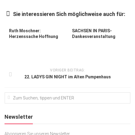
Kunst & Kultur
Sie interessieren Sich möglichweise auch für:
Lifestyle
Ausflug & Reise
Ruth Moschner:
SACHSEN IN PARIS-
Herzenssache Hoffnung
Dankesveranstaltung
Podcast
Top Branchen
SACHSEN IN PARIS
VORIGER BEITRAG:
22. LADYS GIN NIGHT im Alten Pumpenhaus
Newsletter
Abonnieren Sie unseren Newsletter