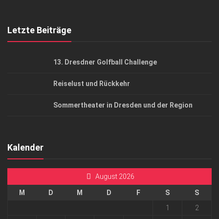
Top Gesundheitsforum Dresden / Ostsachsen
Mediadaten
Letzte Beiträge
13. Dresdner Golfball Challenge
Reiselust und Rückkehr
Sommertheater in Dresden und der Region
Kalender
August 2026
M
D
M
D
F
S
S
1
2