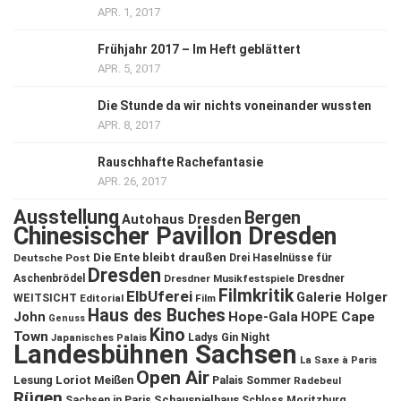
APR. 1, 2017
Frühjahr 2017 – Im Heft geblättert
APR. 5, 2017
Die Stunde da wir nichts voneinander wussten
APR. 8, 2017
Rauschhafte Rachefantasie
APR. 26, 2017
Ausstellung
Bergen
Autohaus Dresden
Chinesischer Pavillon Dresden
Die Ente bleibt draußen
Deutsche Post
Drei Haselnüsse für
Dresden
Aschenbrödel
Dresdner Musikfestspiele
Dresdner
Filmkritik
ElbUferei
Galerie Holger
WEITSICHT
Editorial
Film
Haus des Buches
John
Hope-Gala
HOPE Cape
Genuss
Kino
Town
Ladys Gin Night
Japanisches Palais
Landesbühnen Sachsen
La Saxe à Paris
Open Air
Lesung
Loriot
Meißen
Palais Sommer
Radebeul
Rügen
Schauspielhaus
Sachsen in Paris
Schloss Moritzburg