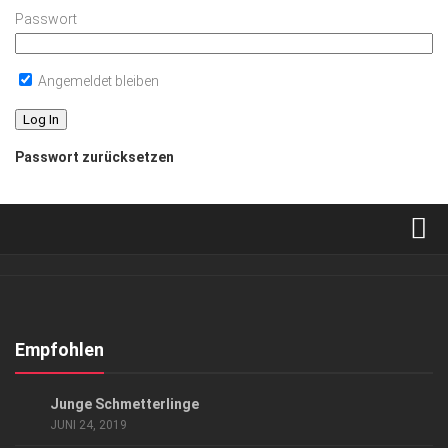
Passwort
Angemeldet bleiben
Passwort zurücksetzen
Verkaufsstellen
Abonnement
Kontakt, Impressum
Empfohlen
Datenschutzerklärung
SPORT
Junge Schmetterlinge
AGB
JUNI 24, 2019