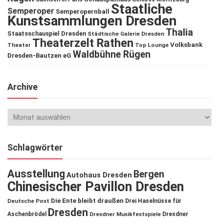
Staatliche
Semperoper
Semperopernball
Kunstsammlungen Dresden
Thalia
Staatsschauspiel Dresden
Städtische Galerie Dresden
Theaterzelt Rathen
Volksbank
Theater
Top Lounge
Waldbühne Rügen
Dresden-Bautzen eG
Archive
Schlagwörter
Ausstellung
Bergen
Autohaus Dresden
Chinesischer Pavillon Dresden
Die Ente bleibt draußen
Deutsche Post
Drei Haselnüsse für
Dresden
Aschenbrödel
Dresdner Musikfestspiele
Dresdner