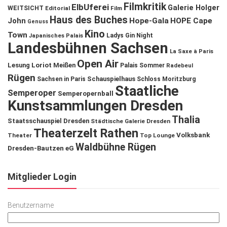
Filmkritik
ElbUferei
Galerie Holger
WEITSICHT
Editorial
Film
Haus des Buches
John
Hope-Gala
HOPE Cape
Genuss
Kino
Town
Ladys Gin Night
Japanisches Palais
Landesbühnen Sachsen
La Saxe à Paris
Open Air
Lesung
Loriot
Meißen
Palais Sommer
Radebeul
Rügen
Schauspielhaus
Sachsen in Paris
Schloss Moritzburg
Staatliche
Semperoper
Semperopernball
Kunstsammlungen Dresden
Thalia
Staatsschauspiel Dresden
Städtische Galerie Dresden
Theaterzelt Rathen
Volksbank
Theater
Top Lounge
Waldbühne Rügen
Dresden-Bautzen eG
Mitglieder Login
Benutzername