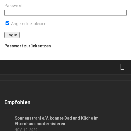
Passwort
Angemeldet bleiben
Passwort zurücksetzen
Verkaufsstellen
Abonnement
Kontakt, Impressum
Empfohlen
Datenschutzerklärung
CHARITY
/
GESELLSCHAFT
/
HIGHLIGHTS
Sonnenstrahl e.V. konnte Bad und Küche im
AGB
Elternhaus modernisieren
NOV. 10, 2020