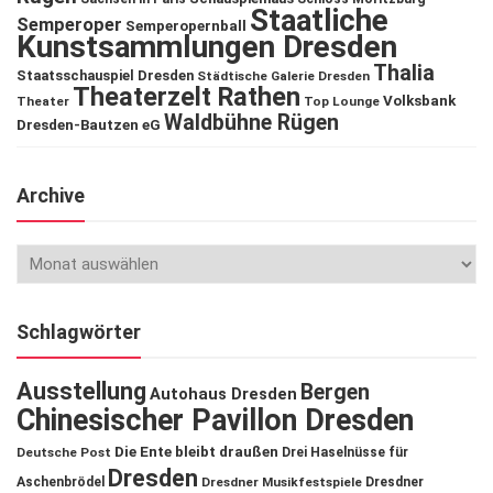
Staatliche
Semperoper
Semperopernball
Kunstsammlungen Dresden
Thalia
Staatsschauspiel Dresden
Städtische Galerie Dresden
Theaterzelt Rathen
Volksbank
Theater
Top Lounge
Waldbühne Rügen
Dresden-Bautzen eG
Archive
Schlagwörter
Ausstellung
Bergen
Autohaus Dresden
Chinesischer Pavillon Dresden
Die Ente bleibt draußen
Deutsche Post
Drei Haselnüsse für
Dresden
Aschenbrödel
Dresdner Musikfestspiele
Dresdner