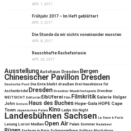
APR. 1, 2017
Frühjahr 2017 – Im Heft geblättert
APR. 5, 2017
Die Stunde da wir nichts voneinander wussten
APR. 8, 2017
Rauschhafte Rachefantasie
APR. 26, 2017
Ausstellung
Bergen
Autohaus Dresden
Chinesischer Pavillon Dresden
Die Ente bleibt draußen
Deutsche Post
Drei Haselnüsse für
Dresden
Aschenbrödel
Dresdner Musikfestspiele
Dresdner
Filmkritik
ElbUferei
Galerie Holger
WEITSICHT
Editorial
Film
Haus des Buches
John
Hope-Gala
HOPE Cape
Genuss
Kino
Town
Ladys Gin Night
Japanisches Palais
Landesbühnen Sachsen
La Saxe à Paris
Open Air
Lesung
Loriot
Meißen
Palais Sommer
Radebeul
Rügen
Schauspielhaus
Sachsen in Paris
Schloss Moritzburg