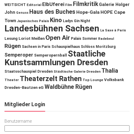
Filmkritik
ElbUferei
Galerie Holger
WEITSICHT
Editorial
Film
Haus des Buches
John
Hope-Gala
HOPE Cape
Genuss
Kino
Town
Ladys Gin Night
Japanisches Palais
Landesbühnen Sachsen
La Saxe à Paris
Open Air
Lesung
Loriot
Meißen
Palais Sommer
Radebeul
Rügen
Schauspielhaus
Sachsen in Paris
Schloss Moritzburg
Staatliche
Semperoper
Semperopernball
Kunstsammlungen Dresden
Thalia
Staatsschauspiel Dresden
Städtische Galerie Dresden
Theaterzelt Rathen
Volksbank
Theater
Top Lounge
Waldbühne Rügen
Dresden-Bautzen eG
Mitglieder Login
Benutzername