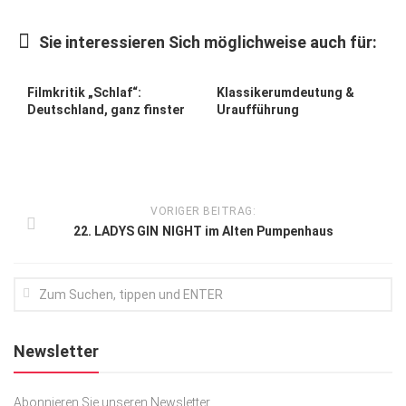
Kunst & Kultur
Sie interessieren Sich möglichweise auch für:
Lifestyle
Ausflug & Reise
Filmkritik „Schlaf“:
Klassikerumdeutung &
Deutschland, ganz finster
Uraufführung
Podcast
Top Branchen
SACHSEN IN PARIS
VORIGER BEITRAG:
22. LADYS GIN NIGHT im Alten Pumpenhaus
Newsletter
Abonnieren Sie unseren Newsletter