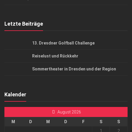
Top Gesundheitsforum Dresden / Ostsachsen
Mediadaten
Letzte Beiträge
13. Dresdner Golfball Challenge
Reiselust und Rückkehr
Sommertheater in Dresden und der Region
Kalender
August 2026
M
D
M
D
F
S
S
1
2