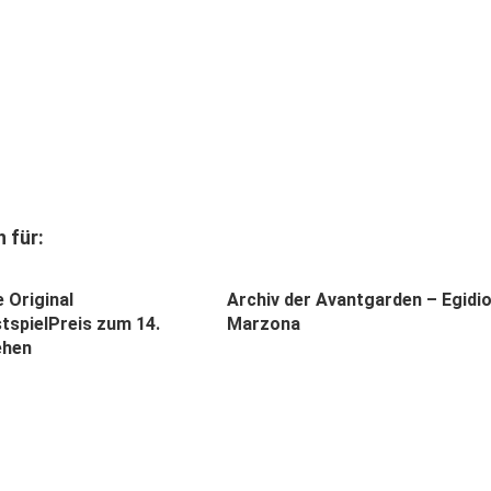
 für:
 Original
Archiv der Avantgarden – Egidi
tspielPreis zum 14.
Marzona
ehen