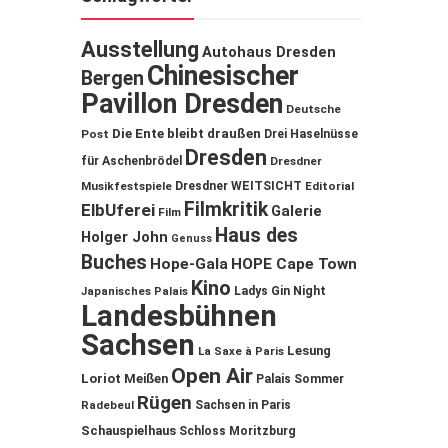
Ausstellung
Autohaus Dresden
Chinesischer
Bergen
Pavillon Dresden
Deutsche
Die Ente bleibt draußen
Post
Drei Haselnüsse
Dresden
für Aschenbrödel
Dresdner
Musikfestspiele
Dresdner WEITSICHT
Editorial
Filmkritik
ElbUferei
Galerie
Film
Haus des
Holger John
Genuss
Buches
Hope-Gala
HOPE Cape Town
Kino
Ladys Gin Night
Japanisches Palais
Landesbühnen
Sachsen
Lesung
La Saxe à Paris
Open Air
Loriot
Meißen
Palais Sommer
Rügen
Sachsen in Paris
Radebeul
Schauspielhaus
Schloss Moritzburg