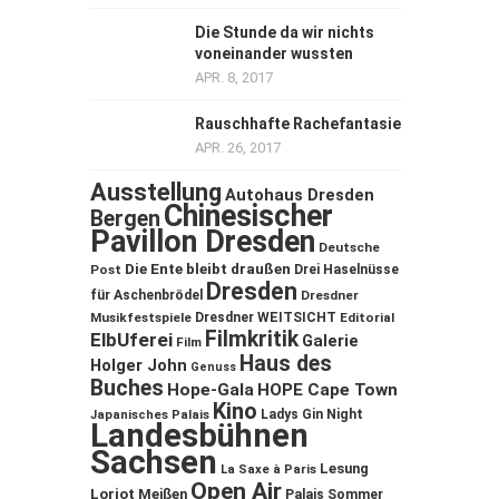
Die Stunde da wir nichts
voneinander wussten
APR. 8, 2017
Rauschhafte Rachefantasie
APR. 26, 2017
Ausstellung
Autohaus Dresden
Chinesischer
Bergen
Pavillon Dresden
Deutsche
Die Ente bleibt draußen
Post
Drei Haselnüsse
Dresden
für Aschenbrödel
Dresdner
Musikfestspiele
Dresdner WEITSICHT
Editorial
Filmkritik
ElbUferei
Galerie
Film
Haus des
Holger John
Genuss
Buches
Hope-Gala
HOPE Cape Town
Kino
Ladys Gin Night
Japanisches Palais
Landesbühnen
Sachsen
Lesung
La Saxe à Paris
Open Air
Loriot
Meißen
Palais Sommer