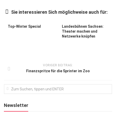
Kunst & Kultur
Sie interessieren Sich möglichweise auch für:
Lifestyle
Ausflug & Reise
Top-Winter Special
Landesbühnen Sachsen:
Theater machen und
Podcast
Netzwerke knüpfen
Top Branchen
SACHSEN IN PARIS
VORIGER BEITRAG:
Finanzspritze für die Sprinter im Zoo
Newsletter