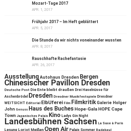
Mozart-Tage 2017
APR. 1, 2017
Frühjahr 2017 – Im Heft geblättert
APR. 5, 2017
Die Stunde da wir nichts voneinander wussten
APR. 8, 2017
Rauschhafte Rachefantasie
APR. 26, 2017
Ausstellung
Bergen
Autohaus Dresden
Chinesischer Pavillon Dresden
Die Ente bleibt draußen
Deutsche Post
Drei Haselnüsse für
Dresden
Aschenbrödel
Dresdner Musikfestspiele
Dresdner
Filmkritik
ElbUferei
Galerie Holger
WEITSICHT
Editorial
Film
Haus des Buches
John
Hope-Gala
HOPE Cape
Genuss
Kino
Town
Ladys Gin Night
Japanisches Palais
Landesbühnen Sachsen
La Saxe à Paris
Open Air
Lesung
Loriot
Meißen
Palais Sommer
Radebeul