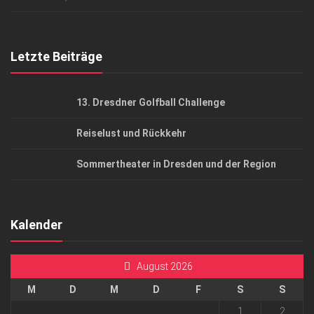
Top Gesundheitsforum Dresden / Ostsachsen
Mediadaten
Letzte Beiträge
13. Dresdner Golfball Challenge
Reiselust und Rückkehr
Sommertheater in Dresden und der Region
Kalender
August 2026
M
D
M
D
F
S
S
1
2