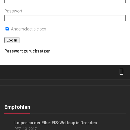
Passwort
Angemeldet bleiben
Passwort zurücksetzen
Verkaufsstellen
Abonnement
Kontakt, Impressum
Empfohlen
Datenschutzerklärung
SPORT
Loipen an der Elbe: FIS-Weltcup in Dresden
AGB
DEZ. 13, 2017