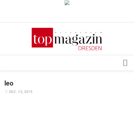
Verkaufsstellen
Abonnement
Kontakt, Impressum
Datenschutzerklärung
AGB
Architektur & Design
leo
Top Gesundheitsforum Dresden / Ostsachsen
Events
DEZ. 13, 2019
Mediadaten
Genuss
Geschäft
gesund & schön
Gesellschaft