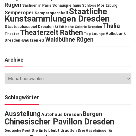
Rügen
Schauspielhaus
Sachsen in Paris
Schloss Moritzburg
Staatliche
Semperoper
Semperopernball
Kunstsammlungen Dresden
Thalia
Staatsschauspiel Dresden
Städtische Galerie Dresden
Theaterzelt Rathen
Volksbank
Theater
Top Lounge
Waldbühne Rügen
Dresden-Bautzen eG
Archive
Schlagwörter
Ausstellung
Bergen
Autohaus Dresden
Chinesischer Pavillon Dresden
Die Ente bleibt draußen
Deutsche Post
Drei Haselnüsse für