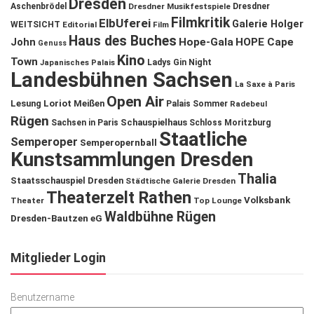
Dresden
Aschenbrödel
Dresdner Musikfestspiele
Dresdner
Filmkritik
ElbUferei
Galerie Holger
WEITSICHT
Editorial
Film
Haus des Buches
John
Hope-Gala
HOPE Cape
Genuss
Kino
Town
Ladys Gin Night
Japanisches Palais
Landesbühnen Sachsen
La Saxe à Paris
Open Air
Lesung
Loriot
Meißen
Palais Sommer
Radebeul
Rügen
Schauspielhaus
Sachsen in Paris
Schloss Moritzburg
Staatliche
Semperoper
Semperopernball
Kunstsammlungen Dresden
Thalia
Staatsschauspiel Dresden
Städtische Galerie Dresden
Theaterzelt Rathen
Volksbank
Theater
Top Lounge
Waldbühne Rügen
Dresden-Bautzen eG
Mitglieder Login
Benutzername