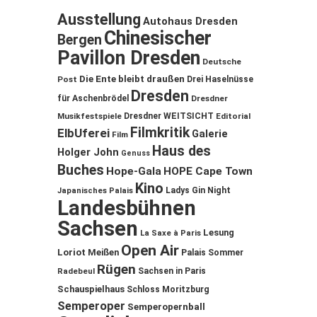
Ausstellung
Autohaus Dresden
Chinesischer
Bergen
Pavillon Dresden
Deutsche
Die Ente bleibt draußen
Post
Drei Haselnüsse
Dresden
für Aschenbrödel
Dresdner
Musikfestspiele
Dresdner WEITSICHT
Editorial
Filmkritik
ElbUferei
Galerie
Film
Haus des
Holger John
Genuss
Buches
Hope-Gala
HOPE Cape Town
Kino
Ladys Gin Night
Japanisches Palais
Landesbühnen
Sachsen
Lesung
La Saxe à Paris
Open Air
Loriot
Meißen
Palais Sommer
Rügen
Sachsen in Paris
Radebeul
Schauspielhaus
Schloss Moritzburg
Semperoper
Semperopernball