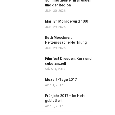
Sommertheater in Dresden
und der Region
JUNI 30, 2026
Marilyn Monroe wird 100!
JUNI 29, 2026
Ruth Moschner:
Herzenssache Hoffnung
JUNI 29, 2026
Filmfest Dresden: Kurz und
substanziell
MÄRZ 4, 2017
Mozart-Tage 2017
APR. 1, 2017
Frühjahr 2017 – Im Heft
geblättert
APR. 5, 2017