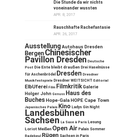
Die Stunde da wir nichts
voneinander wussten
APR. 8, 2017
Rauschhafte Rachefantasie
APR. 26, 2017
Ausstellung
Autohaus Dresden
Chinesischer
Bergen
Pavillon Dresden
Deutsche
Die Ente bleibt draußen
Post
Drei Haselnüsse
Dresden
für Aschenbrödel
Dresdner
Musikfestspiele
Dresdner WEITSICHT
Editorial
Filmkritik
ElbUferei
Galerie
Film
Haus des
Holger John
Genuss
Buches
Hope-Gala
HOPE Cape Town
Kino
Ladys Gin Night
Japanisches Palais
Landesbühnen
Sachsen
Lesung
La Saxe à Paris
Open Air
Loriot
Meißen
Palais Sommer
Rügen
Sachsen in Paris
Radebeul