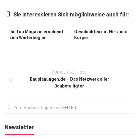
Kunst & Kultur
Sie interessieren Sich möglichweise auch für:
Lifestyle
Ausflug & Reise
Ihr Top Magazin erscheint
Geschichten mit Herz und
zum Winterbeginn
Körper
Podcast
Top Branchen
SACHSEN IN PARIS
VORIGER BEITRAG:
Bauplanungen.de – Das Netzwerk aller
Baubeteiligten
Newsletter