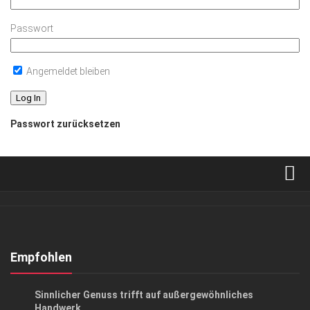
Passwort
Angemeldet bleiben
Passwort zurücksetzen
Verkaufsstellen
Abonnement
Kontakt, Impressum
Empfohlen
Datenschutzerklärung
ANZEIGE
/
LIFESTYLE
Sinnlicher Genuss trifft auf außergewöhnliches
AGB
Handwerk