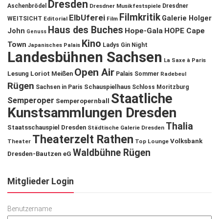
Dresden
Aschenbrödel
Dresdner Musikfestspiele
Dresdner
Filmkritik
ElbUferei
Galerie Holger
WEITSICHT
Editorial
Film
Haus des Buches
John
Hope-Gala
HOPE Cape
Genuss
Kino
Town
Ladys Gin Night
Japanisches Palais
Landesbühnen Sachsen
La Saxe à Paris
Open Air
Lesung
Loriot
Meißen
Palais Sommer
Radebeul
Rügen
Schauspielhaus
Sachsen in Paris
Schloss Moritzburg
Staatliche
Semperoper
Semperopernball
Kunstsammlungen Dresden
Thalia
Staatsschauspiel Dresden
Städtische Galerie Dresden
Theaterzelt Rathen
Volksbank
Theater
Top Lounge
Waldbühne Rügen
Dresden-Bautzen eG
Mitglieder Login
Benutzername