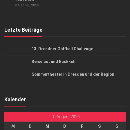
MÄRZ 30, 2023
Top Gesundheitsforum Dresden / Ostsachsen
Mediadaten
Letzte Beiträge
13. Dresdner Golfball Challenge
Reiselust und Rückkehr
Sommertheater in Dresden und der Region
Kalender
August 2026
M
D
M
D
F
S
S