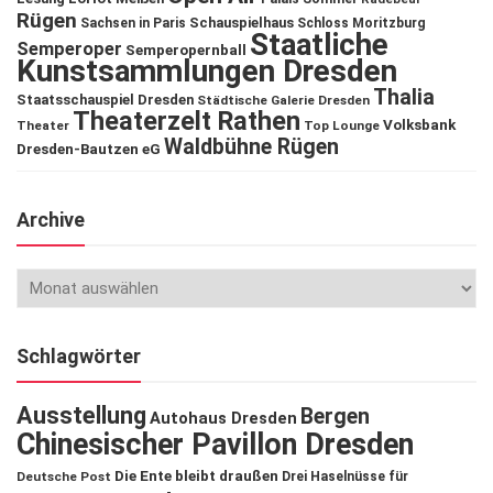
Rügen
Schauspielhaus
Sachsen in Paris
Schloss Moritzburg
Staatliche
Semperoper
Semperopernball
Kunstsammlungen Dresden
Thalia
Staatsschauspiel Dresden
Städtische Galerie Dresden
Theaterzelt Rathen
Volksbank
Theater
Top Lounge
Waldbühne Rügen
Dresden-Bautzen eG
Archive
Schlagwörter
Ausstellung
Bergen
Autohaus Dresden
Chinesischer Pavillon Dresden
Die Ente bleibt draußen
Deutsche Post
Drei Haselnüsse für