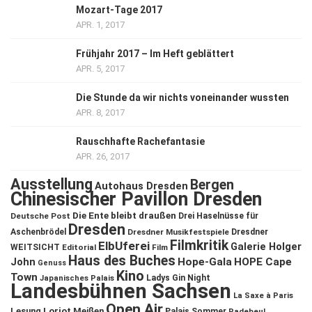
Mozart-Tage 2017
APR. 1, 2017
Frühjahr 2017 – Im Heft geblättert
APR. 5, 2017
Die Stunde da wir nichts voneinander wussten
APR. 8, 2017
Rauschhafte Rachefantasie
APR. 26, 2017
Ausstellung
Bergen
Autohaus Dresden
Chinesischer Pavillon Dresden
Die Ente bleibt draußen
Deutsche Post
Drei Haselnüsse für
Dresden
Aschenbrödel
Dresdner Musikfestspiele
Dresdner
Filmkritik
ElbUferei
Galerie Holger
WEITSICHT
Editorial
Film
Haus des Buches
John
Hope-Gala
HOPE Cape
Genuss
Kino
Town
Ladys Gin Night
Japanisches Palais
Landesbühnen Sachsen
La Saxe à Paris
Open Air
Lesung
Loriot
Meißen
Palais Sommer
Radebeul