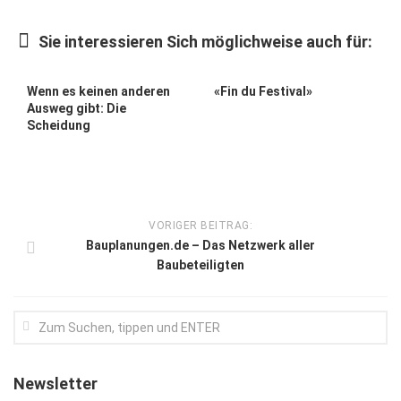
Kunst & Kultur
Sie interessieren Sich möglichweise auch für:
Lifestyle
Ausflug & Reise
Wenn es keinen anderen
«Fin du Festival»
Ausweg gibt: Die
Podcast
Scheidung
Top Branchen
SACHSEN IN PARIS
VORIGER BEITRAG:
Bauplanungen.de – Das Netzwerk aller
Baubeteiligten
Newsletter