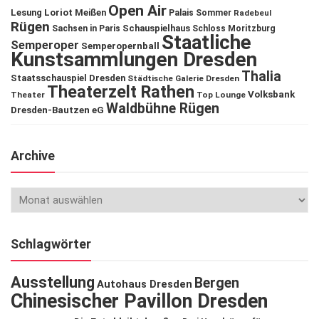
Open Air
Lesung
Loriot
Meißen
Palais Sommer
Radebeul
Rügen
Schauspielhaus
Sachsen in Paris
Schloss Moritzburg
Staatliche
Semperoper
Semperopernball
Kunstsammlungen Dresden
Thalia
Staatsschauspiel Dresden
Städtische Galerie Dresden
Theaterzelt Rathen
Volksbank
Theater
Top Lounge
Waldbühne Rügen
Dresden-Bautzen eG
Archive
Schlagwörter
Ausstellung
Bergen
Autohaus Dresden
Chinesischer Pavillon Dresden