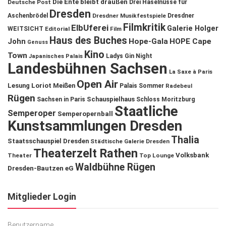
Die Ente bleibt draußen
Deutsche Post
Drei Haselnüsse für
Dresden
Aschenbrödel
Dresdner Musikfestspiele
Dresdner
Filmkritik
ElbUferei
Galerie Holger
WEITSICHT
Editorial
Film
Haus des Buches
John
Hope-Gala
HOPE Cape
Genuss
Kino
Town
Ladys Gin Night
Japanisches Palais
Landesbühnen Sachsen
La Saxe à Paris
Open Air
Lesung
Loriot
Meißen
Palais Sommer
Radebeul
Rügen
Schauspielhaus
Sachsen in Paris
Schloss Moritzburg
Staatliche
Semperoper
Semperopernball
Kunstsammlungen Dresden
Thalia
Staatsschauspiel Dresden
Städtische Galerie Dresden
Theaterzelt Rathen
Volksbank
Theater
Top Lounge
Waldbühne Rügen
Dresden-Bautzen eG
Mitglieder Login
Benutzername