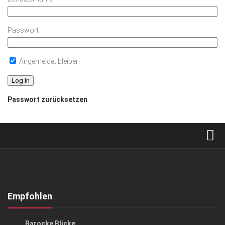
Passwort
Angemeldet bleiben
Passwort zurücksetzen
Verkaufsstellen
Abonnement
Kontakt, Impressum
Empfohlen
Datenschutzerklärung
KUNST & KULTUR
Barocke Blicke