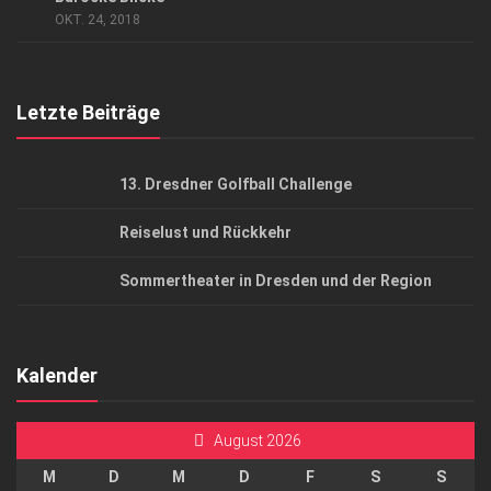
AGB
OKT. 24, 2018
Top Gesundheitsforum Dresden / Ostsachsen
Mediadaten
Letzte Beiträge
13. Dresdner Golfball Challenge
Reiselust und Rückkehr
Sommertheater in Dresden und der Region
Kalender
August 2026
M
D
M
D
F
S
S