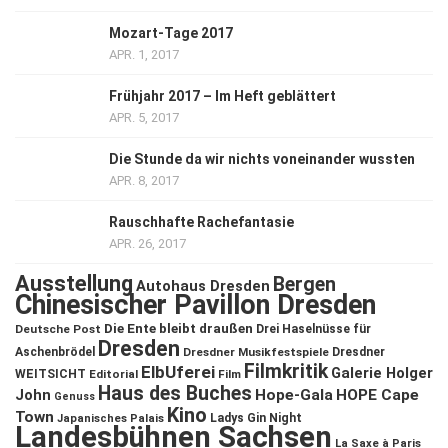
Mozart-Tage 2017
APR. 1, 2017
Frühjahr 2017 – Im Heft geblättert
APR. 5, 2017
Die Stunde da wir nichts voneinander wussten
APR. 8, 2017
Rauschhafte Rachefantasie
APR. 26, 2017
Ausstellung
Bergen
Autohaus Dresden
Chinesischer Pavillon Dresden
Die Ente bleibt draußen
Deutsche Post
Drei Haselnüsse für
Dresden
Aschenbrödel
Dresdner Musikfestspiele
Dresdner
Filmkritik
ElbUferei
Galerie Holger
WEITSICHT
Editorial
Film
Haus des Buches
John
Hope-Gala
HOPE Cape
Genuss
Kino
Town
Ladys Gin Night
Japanisches Palais
Landesbühnen Sachsen
La Saxe à Paris